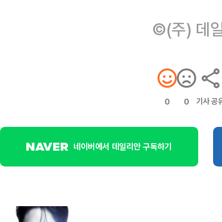
©(주) 데
기사 공
0
0
네이버에서 데일리안 구독하기