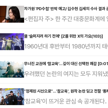
차가원 'PD수첩' 반박 예고/ 김수현 김세의 수사 결과 
<편집자 주> 한 주간 대중문화계에
차가원·MC몽, 'PD수첩' 의혹에 
'PD수첩'이 원헌드레드 차가원 회장
쿨 ‘슬퍼지려 하기 전에’ [Z를 위한 X의 가요(103)]
1960년대 후반부터 1980년까지 
룬 방송을 내보내자 당사자들이 법적
모토인 기존 세대와 달리 ‘소비’를 
은 방송에 앞서 서울서부지법에 MB
경제적 풍요 속에서 자라나면서 개성
무너진 교권에 ‘참교육’…깊이 대신 선택한 쾌감 [D:O
신청을 제기했습니다. 차 회장 측은 
우려했던 논란의 여지는 모두 지워냈다
이름처럼 아날로그 시대에 성장해 디
내용으로 명예가 훼손됐다고 주장했습
독자들의 비판을 받은 동명의 웹툰이 
만큼 수용할 수 있는 문화의 폭도 
및 …
걷어내고, ‘교권 침해 문제’라는 
"정제된 시선으로"…'참교육', 원작 논란 딛고 전할 '통쾌
주역으로 꼽히는데, 이들이 향유했던 
'참교육'이 뜨거운 관심 속 공개된다
는 높다. 공감 가는 소재와 메시지
탕으로 Z세대에게 소개합니다. <편집자