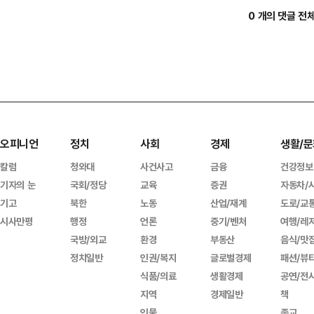
0 개의 댓글 전
오피니언
정치
사회
경제
생활/문
칼럼
청와대
사건사고
금융
건강정보
기자의 눈
국회/정당
교육
증권
자동차/
기고
북한
노동
산업/재계
도로/교
시사만평
행정
언론
중기/벤처
여행/레
국방/외교
환경
부동산
음식/맛
정치일반
인권/복지
글로벌경제
패션/뷰
식품/의료
생활경제
공연/전
지역
경제일반
책
인물
종교