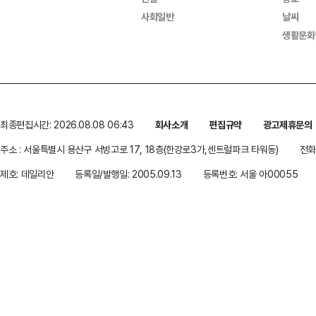
사회일반
날씨
생활문화
최종편집시간: 2026.08.08 06:43
회사소개
편집규약
광고제휴문의
주소 : 서울특별시 용산구 서빙고로 17, 18층(한강로3가,센트럴파크 타워동)
전화 
제호: 데일리안
등록일/발행일: 2005.09.13
등록번호: 서울 아00055