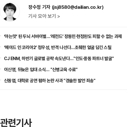
장수정 기자 (jsj8580@dailian.co.kr)
기사 모아 보기 >
‘아는맛’ 된 두뇌 서바이벌…‘레전드’ 장동민·현정완도 피할 수 없는 과제
‘메이드 인 코리아2’ 정우성, 반격 나선다…초췌한 얼굴 담긴 스틸
CJ ENM, 하반기 글로벌 공략 속도낸다…"인도·중동 파트너 발굴"
이신영, 뒤늦은 입대 소식… "신병교육 수료"
신동엽, 대학로 공연 폄하 논란 사과 "경솔한 발언 죄송"
관련기사