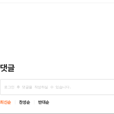
메시지를 대중에게 전달할 수 있을지 
만들어지는 카타르시스가 분명하다. 
교사, 학부모로 인해 무너진 대한민
지나치게 단순해진 서사로 복잡한 현
된 교권보호국의 통쾌하고 시원한 참
의문이 따른다.5일 공개되는 넷플릭스
일 서울 중구 앰배서더 풀만 호텔에서
학생, 교사, …
육' 제작발표회에 참석한 홍종찬 감
뉴스에서 많이 접했다. 원작 속 교
이었다. 현실…
댓글
최신순
찬성순
반대순