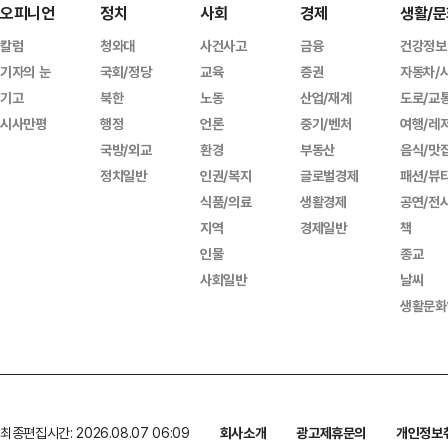
오피니언
정치
사회
경제
생활/문
칼럼
청와대
사건사고
금융
건강정보
기자의 눈
국회/정당
교육
증권
자동차/
기고
북한
노동
산업/재계
도로/교
시사만평
행정
언론
중기/벤처
여행/레
국방/외교
환경
부동산
음식/맛
정치일반
인권/복지
글로벌경제
패션/뷰
식품/의료
생활경제
공연/전
지역
경제일반
책
인물
종교
사회일반
날씨
생활문화
최종편집시간: 2026.08.07 06:09
회사소개
광고제휴문의
개인정보