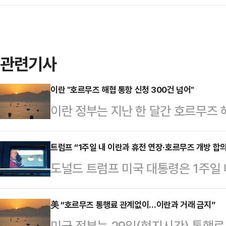
관련기사
이란 "호르무즈 해협 통항 신청 300건 넘어"
이란 정부는 지난 한 달간 호르무즈 
었다고 밝혔다.AP통신에 따르면 이
(SNS) 엑스(X·옛 트위터)를 통해
트럼프 “1주일 내 이란과 휴전 연장·호르무즈 개방 합의
도널드 트럼프 미국 대통령은 1주일 
범한 이후 300척 이상의 선박이 해
의할 수 있을 것으로 내다봤다.미 A
표했다.허가를 신청한 선박은 유조선이
(현지시간) 전화 인터뷰를 통해 종전
美 “호르무즈 통행료 관계없이…이란과 거래 금지”
컨테이너선이 11%다. 액화천연가스(
미국 정부는 29일(현지시간) 통행