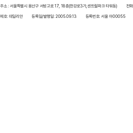
주소 : 서울특별시 용산구 서빙고로 17, 18층(한강로3가,센트럴파크 타워동)
전화 
제호: 데일리안
등록일/발행일: 2005.09.13
등록번호: 서울 아00055