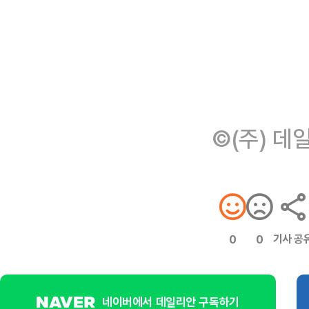
©(주) 데
기사 공
0
0
네이버에서 데일리안 구독하기