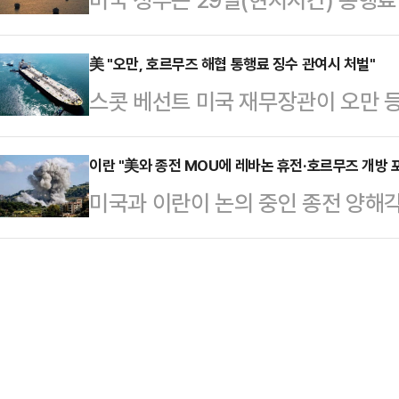
에 “향후 1주일 내로 당신이 그걸 
프해역에서 오만만으로 나가는 출항 
안전 통항을 위해 이란과 거래하는 
그러면서 “나는 여전히 추가로 몇몇 
목적지는 아…
즈 해협 통과 선박에 사실상 통행료
美 "오만, 호르무즈 해협 통행료 징수 관여시 처벌"
르지 않았다고 덧붙였다.그는 “오늘
스콧 베선트 미국 재무장관이 오만 
을 보이자 이를 차단하려는 조치라는
다시피 내가 아주 빠르게 해결했다”
징수에 관여하면 처벌할 것이라고 
면 미 재무부 산하 해외자산통제국(O
파), 또 …
은 28일(현지시간) 소셜미디어(SNS
이란 "美와 종전 MOU에 레바논 휴전·호르무즈 개방 
행료 지불 여부와 상관없이 이란 정부
미국과 이란이 논의 중인 종전 양해각
호르무즈 해협에서 통행료를 징수하려
서비스를 이용해선 안 된다”고 경고했
무즈 해협 개방이 포함됐다고 이란 
라며 “이에 직·간접적으로 관여하는 
르무즈 해협을 통과…
했다.알라에딘 보루제르디 이란 의회
협력국은 처벌받게 될 것”이라고 말
뷰에서 “미국이 이스라엘 정권의 압
행을 방해하려는 어떠한 시도도 단호
은 휴전 상황에서 레바논 친이란 무
공포에 떨게 하…
고 있다. 레바논과의 휴전도 협상 