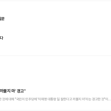
질문
았다
까불지 마' 경고"
것에 대해 "국민이 민주당에 '이재명 대통령 일 잘한다고 까불지 마'라는 경고한 것"이
승리였지만, 서울시장을 탈환하지 못한 것은 정치적 패배이자 쓰디쓴 약을 국민이 준 것"
 오세훈 서울시장 당선인을 비롯해 한동훈·유의동 의원의 생환, 유승민 전 의원 등 인물의