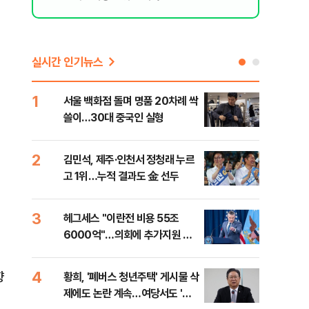
실시간 인기뉴스
1
6
서울 백화점 돌며 명품 20차례 싹
이번
쓸이…30대 중국인 실형
어스
2
7
김민석, 제주·인천서 정청래 누르
李,
고 1위…누적 결과도 金 선두
국민
李 
3
8
헤그세스 "이란전 비용 55조
[단
6000억"…의회에 추가지원 촉
1%
구
4
9
향
황희, '폐버스 청년주택' 게시물 삭
"정
제에도 논란 계속…여당서도 '내
도 