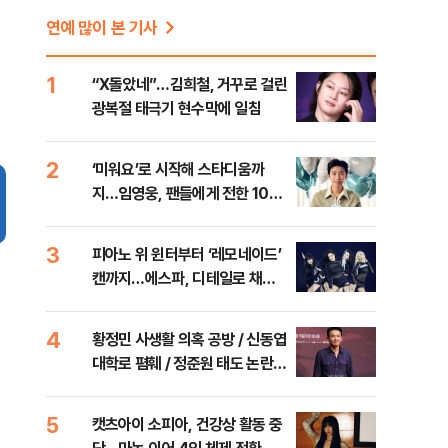
연예 많이 본 기사
1
“X돌았네”…김희철, 거꾸로 걸린
광복절 태극기 현수막에 일침
2
‘미워요’로 시작해 스타디움까
지…임영웅, 팬들에게 전한 10주
년 진심
3
피아노 위 윈터부터 ‘레모네이드’
캔까지…에스파, 디테일로 채운
고척돔 [현장]
4
황정민 사생활 의혹 공방 / 신동엽
대학로 폄훼 / 정준원 태도 논란
등 [주간 대중문화 이슈]
5
캣츠아이 소피아, 건강상 활동 중