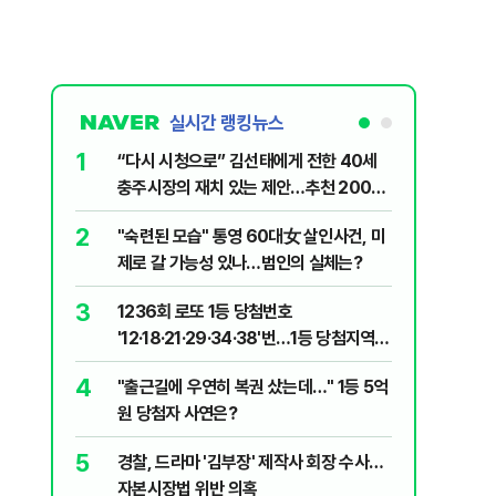
실시간 랭킹뉴스
1
6
“다시 시청으로” 김선태에게 전한 40세
김민석, 
충주시장의 재치 있는 제안…추천 2000
누적 결과
개
2
7
"숙련된 모습" 통영 60대女 살인사건, 미
"정청래,
제로 갈 가능성 있나…범인의 실체는?
말라"…친
격돌
3
8
1236회 로또 1등 당첨번호
최악의 
'12·18·21·29·34·38'번…1등 당첨지역
낮 최고 
어디?
4
9
"출근길에 우연히 복권 샀는데…" 1등 5억
‘탄약 고
원 당첨자 사연은?
색출하라
5
10
경찰, 드라마 '김부장' 제작사 회장 수사…
장애인 밀
자본시장법 위반 의혹
심도 실형