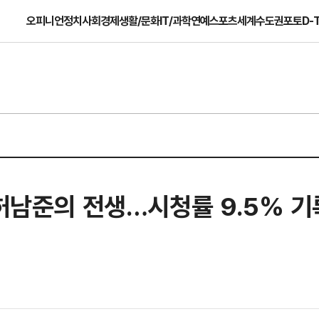
오피니언
정치
사회
경제
생활/문화
IT/과학
연예
스포츠
세계
수도권
포토
D-
 허남준의 전생…시청률 9.5% 기