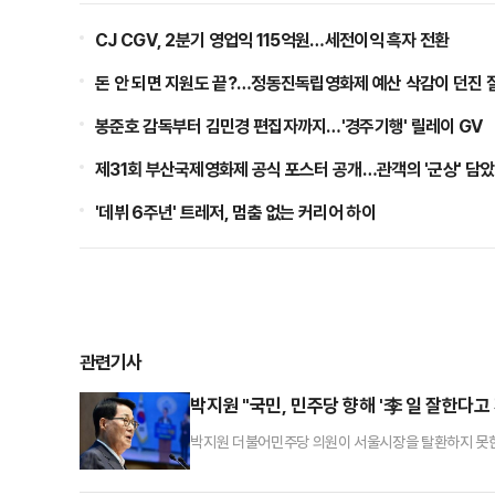
CJ CGV, 2분기 영업익 115억원…세전이익 흑자 전환
돈 안 되면 지원도 끝?…정동진독립영화제 예산 삭감이 던진 
봉준호 감독부터 김민경 편집자까지…'경주기행' 릴레이 GV
제31회 부산국제영화제 공식 포스터 공개…관객의 '군상' 담
'데뷔 6주년' 트레저, 멈춤 없는 커리어 하이
관련기사
박지원 "국민, 민주당 향해 '李 일 잘한다고 
박지원 더불어민주당 의원이 서울시장을 탈환하지 못한 
고 밝혔다.박 의원은 5일 페이스북을 통해 "산술적인 
라며 이같이 적었다.이어 "'윤어게인'에 찬성하지 않는