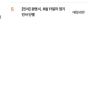
로남불' 비판
원 
5
10
[인사] 광명시, 8월 11일자 정기
[속
인사 단행
선거
고
리