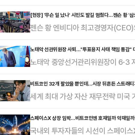
민주당에 '이재명 대통령 일 잘한다고
다.박 의원은 5일 페이스북을 통해 
[현장] '무슨 일 났나' 시민도 발길 멈췄다…젠슨 황 '
젠슨 황 엔비디아 최고경영자(CEO)
하지 못한 것은 정치적 패배이자 쓰디
앞둔 서울 마포구 홍대 인근 식당가
었다.이어 "'윤어게인'에 찬성하지 
각은 5일 오후 6시로 알려졌지만 
노태악 선관위원장 사퇴…"투표용지 사태 책임 통감" 
동훈·유의동 의원의 생환, 유승민 전
노태악 중앙선거관리위원장이 6·3 
했다. 정오 무렵에는 수십명의 취재진
강조했다.당내에서 8월 전당대회를 
임을 지고 자리에서 물러나겠다고 밝
재 현장 인파는 취재진과 시민, 외국
선 "선거전부터…
천 중앙선관위에서 기자회견을 열고 
비트코인 32개 팔았을 뿐인데…시장 뒤흔든 스트래티
어났다.경찰은 식당 앞 인도와 차량
세계 최대 가상 자산 재무전략 미국 기
태에 대한 책임을 통감하면서 저 
보행 동선과 교통 흐름을 정리했다.
인 매도가 가상자산 시장 투자심리를
다"고 말했다.노 위원장은 "투표 참
은 "몰려있지 마…
대비 극히 일부에 불과했지만 비트코
스페이스X 상장 임박…비트코인엔 호재일까 악재일까
은 관심과 적극적인 의사표시를 투표
국내외 투자자들의 시선이 스페이스X
섰다는 상징성이 시장에 충격을 주
관리에 대한 국민의 신뢰를 훼손하고