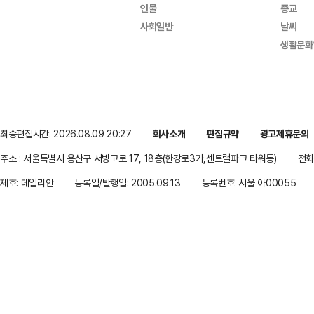
인물
종교
사회일반
날씨
생활문화
최종편집시간: 2026.08.09 20:27
회사소개
편집규약
광고제휴문의
주소 : 서울특별시 용산구 서빙고로 17, 18층(한강로3가,센트럴파크 타워동)
전화 
제호: 데일리안
등록일/발행일: 2005.09.13
등록번호: 서울 아00055