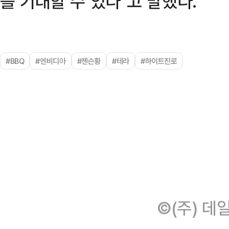
를 기대할 수 있다"고 말했다.
#BBQ
#엔비디아
#젠슨황
#테라
#하이트진로
©(주) 데