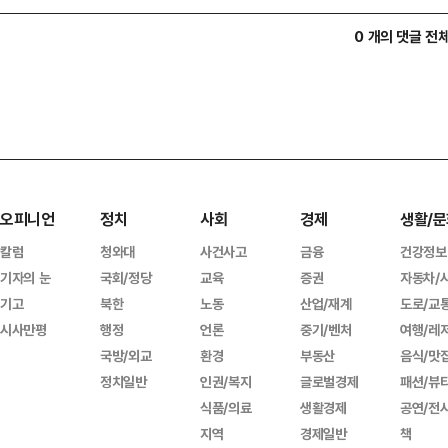
0 개의 댓글 전
오피니언
정치
사회
경제
생활/문
칼럼
청와대
사건사고
금융
건강정보
기자의 눈
국회/정당
교육
증권
자동차/
기고
북한
노동
산업/재계
도로/교
시사만평
행정
언론
중기/벤처
여행/레
국방/외교
환경
부동산
음식/맛
정치일반
인권/복지
글로벌경제
패션/뷰
식품/의료
생활경제
공연/전
지역
경제일반
책