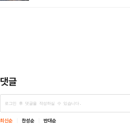
상자산 시장 역시 촉각을 곤두세우고 
나온다.6일 업계에 따르면 스트래티
는 상황에 중앙선거관리위원장으…
트로픽 등 초대형 AI 기업들의 상장
인 32개를 약 250만 달러에 매도했
금 경쟁이 본격화될 수 있다는 전망도
이며 매도 이후 보유량은 84만370
따르면 스페이스X는 이르면 오는 12
한 상장 우선…
행 중이다.예상 기업가치는 1조7500
~800억 달러 수준으로 역대 최대 규
박혜란 …
댓글
최신순
찬성순
반대순