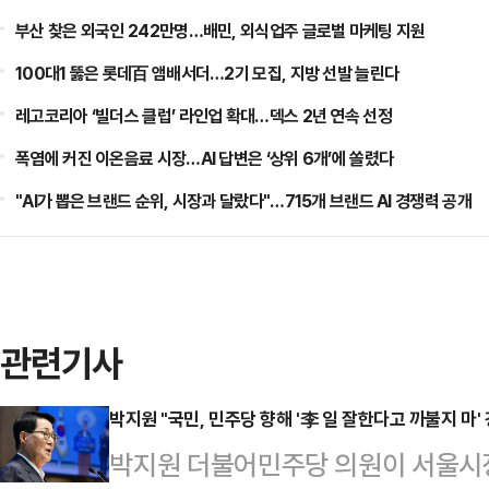
부산 찾은 외국인 242만명…배민, 외식업주 글로벌 마케팅 지원
100대1 뚫은 롯데百 앰배서더…2기 모집, 지방 선발 늘린다
레고코리아 ‘빌더스 클럽’ 라인업 확대…덱스 2년 연속 선정
폭염에 커진 이온음료 시장…AI 답변은 ‘상위 6개’에 쏠렸다
"AI가 뽑은 브랜드 순위, 시장과 달랐다"…715개 브랜드 AI 경쟁력 공개
관련기사
박지원 "국민, 민주당 향해 '李 일 잘한다고 까불지 마' 
박지원 더불어민주당 의원이 서울시장