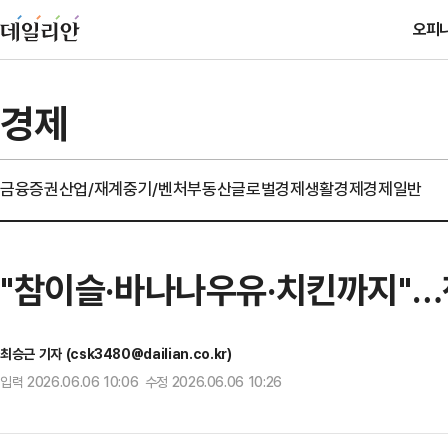
오피
경제
금융
증권
산업/재계
중기/벤처
부동산
글로벌경제
생활경제
경제일반
"참이슬·바나나우유·치킨까지"…
최승근 기자 (csk3480@dailian.co.kr)
입력 2026.06.06 10:06 수정 2026.06.06 10:26