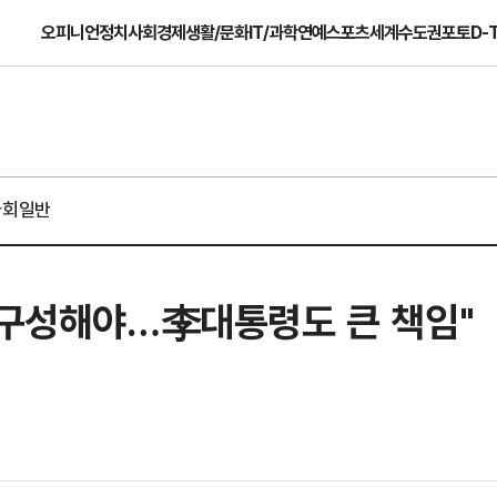
오피니언
정치
사회
경제
생활/문화
IT/과학
연예
스포츠
세계
수도권
포토
D-
사회일반
 재구성해야…李대통령도 큰 책임"