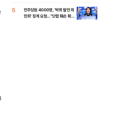
[시승기]
5
10
민주당원 4000명, '박쥐 발언 최
[단
상
민희' 징계 요청…"단합 훼손 확인
희룡
해야"
증거
를