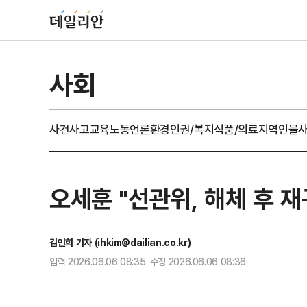
사회
사건사고
교육
노동
언론
환경
인권/복지
식품/의료
지역
인물
오세훈 "선관위, 해체 후
김인희 기자 (ihkim@dailian.co.kr)
입력 2026.06.06 08:35 수정 2026.06.06 08:36