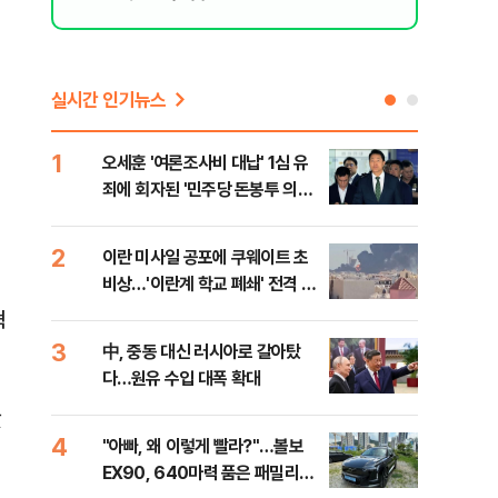
실시간 인기뉴스
1
6
오세훈 '여론조사비 대납' 1심 유
日 
죄에 회자된 '민주당 돈봉투 의
했지
혹'…왜?
2
7
이란 미사일 공포에 쿠웨이트 초
"탄
비상…'이란계 학교 폐쇄' 전격 명
'이
령
질
혁
3
8
中, 중동 대신 러시아로 갈아탔
보완
다…원유 수입 대폭 확대
은 
났
4
9
"아빠, 왜 이렇게 빨라?"…볼보
"삼
EX90, 640마력 품은 패밀리카
中창