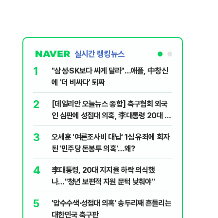
실시간 랭킹뉴스
1
6
"삼성·SK보다 싸게 달라"…애플, 中창신
2030은
에 '더 비싸다' 퇴짜
줄 알았나
리 헬스]
2
7
[데일리안 오늘뉴스 종합] 축구협회 외국
"캐리비
인 심판에 성접대 의혹, 李대통령 20대 지
다 달아나
지율 하락 의식했나, 삼전닉스 올인은 금
3
8
오세훈 '여론조사비 대납' 1심 유죄에 회자
"약만으론
물, SK하이닉스 프리마켓 시초가 논란 재
된 '민주당 돈봉투 의혹'…왜?
과학자의 
점화, 김민석 "과반 승리 가능성 99%" 등
4
9
李대통령, 20대 지지율 하락 의식했
레버리지 
나…"청년 보편적 지원 문턱 낮춰야"
지수로 
5
10
'압수수색·성접대 의혹' 송두리째 흔들리는
지진에 
대한민국 축구판
日 여성..