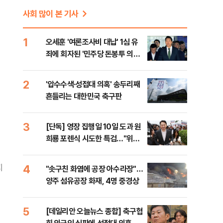
사회 많이 본 기사
1
오세훈 '여론조사비 대납' 1심 유
죄에 회자된 '민주당 돈봉투 의
혹'…왜?
2
'압수수색·성접대 의혹' 송두리째
흔들리는 대한민국 축구판
3
[단독] 영장 집행일 10일 도과 원
희룡 포렌식 시도한 특검…"위법
증거 수집" 지적
4
지
"솟구친 화염에 공장 아수라장"…
양주 섬유공장 화재, 4명 중경상
5
[데일리안 오늘뉴스 종합] 축구협