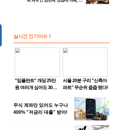
회 외국인 심판에 성접대 의혹, 李
대통령 20대 지지율 하락 의식했
나, 삼전닉스 올인은 금물, SK하
이닉스 프리마켓 시초가 논란 재
점화, 김민석 "과반 승리 가능성
99%" 등