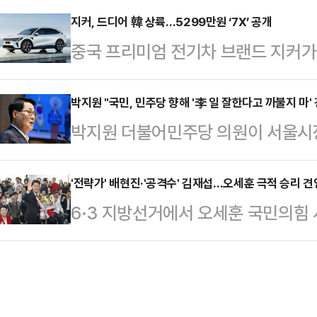
재 현장 인파는 취재진과 시민, 외국
천 중앙선관위에서 기자회견을 열고 
지커, 드디어 韓 상륙…5299만원 ‘7X’ 공개
어났다.경찰은 식당 앞 인도와 차량
중국 프리미엄 전기차 브랜드 지커가 중
태에 대한 책임을 통감하면서 저 
보행 동선과 교통 흐름을 정리했다.
국 시장 공식 진입을 알렸다. BYD
다"고 말했다.노 위원장은 "투표 참
은 "몰려있지 마…
키운 데 이어, 이번에는 지리자동차
박지원 "국민, 민주당 향해 '李 일 잘한다고 까불지 마' 
은 관심과 적극적인 의사표시를 투표
박지원 더불어민주당 의원이 서울시장
를 정면으로 겨냥하고 나선 셈이다.지
관리에 대한 국민의 신뢰를 훼손하고
민주당에 '이재명 대통령 일 잘한다고
와 판교·일산·인천·수원, 대전, 부산
는 상황에 중앙선거관리위원장으…
다.박 의원은 5일 페이스북을 통해 
'전략가' 배현진·'공격수' 김재섭…오세훈 극적 승리 견인
사전 예약을 시작했다고 밝혔다.지커
6·3 지방선거에서 오세훈 국민의힘
하지 못한 것은 정치적 패배이자 쓰디
이스리프트 버전이 투입되는 모델로, 
리를 거둔 가운데 선거 과정에서 자
었다.이어 "'윤어게인'에 찬성하지 
59…
로 나섰던 배현진 서울시당위원장과
동훈·유의동 의원의 생환, 유승민 전
재조명되고 있다. 오 당선인의 '전략
강조했다.당내에서 8월 전당대회를 