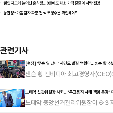
쌓인 재고에 늘어난 출하량…8월에도 채소 가격 줄줄이 하락 전망
농진청 “가을 감자 파종 전 싹·토양수분 확인해야”
관련기사
[현장] '무슨 일 났나' 시민도 발길 멈췄다…젠슨 황 '
젠슨 황 엔비디아 최고경영자(CEO)
앞둔 서울 마포구 홍대 인근 식당가
각은 5일 오후 6시로 알려졌지만 
노태악 선관위원장 사퇴…"투표용지 사태 책임 통감" 
노태악 중앙선거관리위원장이 6·3 
했다. 정오 무렵에는 수십명의 취재진
임을 지고 자리에서 물러나겠다고 밝