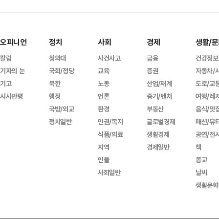
오피니언
정치
사회
경제
생활/문
칼럼
청와대
사건사고
금융
건강정보
기자의 눈
국회/정당
교육
증권
자동차/
기고
북한
노동
산업/재계
도로/교
시사만평
행정
언론
중기/벤처
여행/레
국방/외교
환경
부동산
음식/맛
정치일반
인권/복지
글로벌경제
패션/뷰
식품/의료
생활경제
공연/전
지역
경제일반
책
인물
종교
사회일반
날씨
생활문화