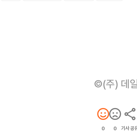
©(주) 데
기사 공
0
0