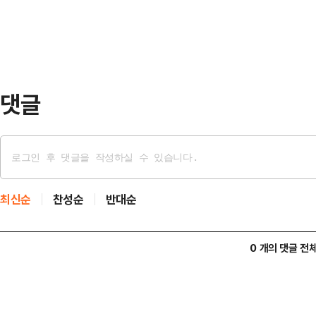
과 '공격수' 역할을 톡톡히 해낸 김
선 "선거전부터…
하며 의미 있는 성과를 거뒀다는 평
딩 내 선거 캠프에서 당선이 확정된 
세난이 끝나기를 바라는…
댓글
최신순
찬성순
반대순
0 개의 댓글 전