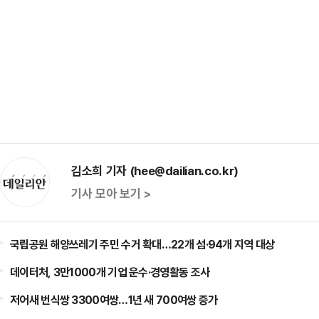
김소희 기자 (hee@dailian.co.kr)
기사 모아 보기 >
국립공원 해양쓰레기 주민 수거 확대…22개 섬·94개 지역 대상
데이터처, 3만1000개 기업 운수·경영활동 조사
저어새 번식쌍 3300여쌍…1년 새 700여쌍 증가