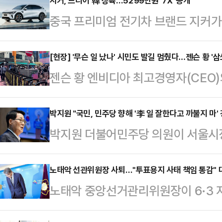
지커, 드디어 韓 상륙…5299만원 ‘7X’ 공개
중국 프리미엄 전기차 브랜드 지커가 중
국 시장 공식 진입을 알렸다. BYD
키운 데 이어, 이번에는 지리자동차
[현장] '무슨 일 났나' 시민도 발길 멈췄다…젠슨 황 '
젠슨 황 엔비디아 최고경영자(CEO)
를 정면으로 겨냥하고 나선 셈이다.지
앞둔 서울 마포구 홍대 인근 식당가
와 판교·일산·인천·수원, 대전, 부산
각은 5일 오후 6시로 알려졌지만 
박지원 "국민, 민주당 향해 '李 일 잘한다고 까불지 마' 
사전 예약을 시작했다고 밝혔다.지커
박지원 더불어민주당 의원이 서울시장
했다. 정오 무렵에는 수십명의 취재진
이스리프트 버전이 투입되는 모델로, 
민주당에 '이재명 대통령 일 잘한다고
재 현장 인파는 취재진과 시민, 외국
59…
다.박 의원은 5일 페이스북을 통해 
노태악 선관위원장 사퇴…"투표용지 사태 책임 통감" 
어났다.경찰은 식당 앞 인도와 차량
노태악 중앙선거관리위원장이 6·3 
하지 못한 것은 정치적 패배이자 쓰디
보행 동선과 교통 흐름을 정리했다.
임을 지고 자리에서 물러나겠다고 밝
었다.이어 "'윤어게인'에 찬성하지 
은 "몰려있지 마…