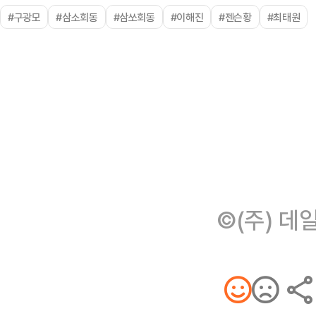
#구광모
#삼소회동
#삼쏘회동
#이해진
#젠슨황
#최태원
©(주) 데