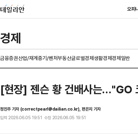
오피
경제
금융
증권
산업/재계
중기/벤처
부동산
글로벌경제
생활경제
경제일반
[현장] 젠슨 황 건배사는…"GO 
정진주 기자 (correctpearl@dailian.co.kr), 편은지 기자
입력 2026.06.05 19:51 수정 2026.06.05 19:51