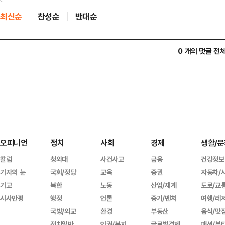
최신순
찬성순
반대순
0 개의 댓글 전
오피니언
정치
사회
경제
생활/문
칼럼
청와대
사건사고
금융
건강정보
기자의 눈
국회/정당
교육
증권
자동차/
기고
북한
노동
산업/재계
도로/교
시사만평
행정
언론
중기/벤처
여행/레
국방/외교
환경
부동산
음식/맛
정치일반
인권/복지
글로벌경제
패션/뷰