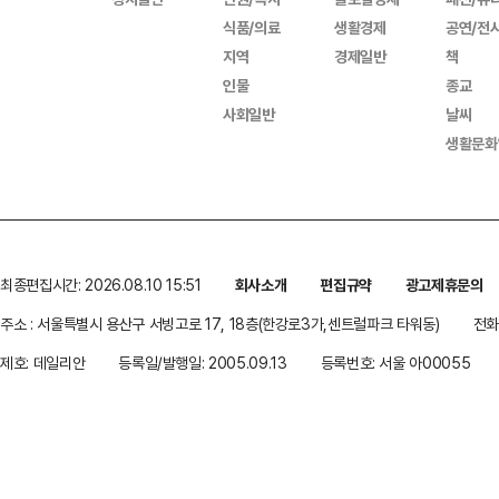
식품/의료
생활경제
공연/전
지역
경제일반
책
인물
종교
사회일반
날씨
생활문화
최종편집시간: 2026.08.10 15:51
회사소개
편집규약
광고제휴문의
주소 : 서울특별시 용산구 서빙고로 17, 18층(한강로3가,센트럴파크 타워동)
전화 
제호: 데일리안
등록일/발행일: 2005.09.13
등록번호: 서울 아00055