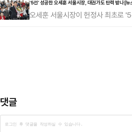
천 중앙선관위에서 기자회견을 열고 
'5선' 성공한 오세훈 서울시장, 대권가도 탄력 받나[
동훈·유의동 의원의 생환, 유승민 전
오세훈 서울시장이 헌정사 최초로 '5
태에 대한 책임을 통감하면서 저 
강조했다.당내에서 8월 전당대회를 
영남을 제외하고 전국적으로 야권이
다"고 말했다.노 위원장은 "투표 참
선 "선거전부터…
상징적 승부처를 지켜내며 오 시장은 
은 관심과 적극적인 의사표시를 투표
자로 자리를 굳혔다는 평가를 받는다
관리에 대한 국민의 신뢰를 훼손하고
시장은 이날 오후 2시30분 기준 개
는 상황에 중앙선거관리위원장으…
득표율 49.22%(257만5819표)를
득표율을 기록한 정원오 더불어민주당
치고 사실상 '…
댓글