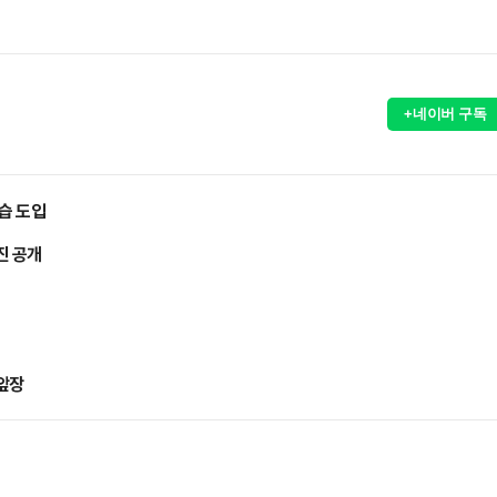
+네이버 구독
습 도입
진 공개
 앞장