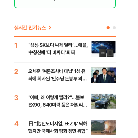
실시간 인기뉴스
창
1
6
"삼성·SK보다 싸게 달라"…애플,
보완
中창신에 '더 비싸다' 퇴짜
은 
2
7
오세훈 '여론조사비 대납' 1심 유
[데
죄에 회자된 '민주당 돈봉투 의
회 
혹'…왜?
대통
나,
3
8
"아빠, 왜 이렇게 빨라?"…볼보
'경
이닉
EX90, 640마력 품은 패밀리카
조준
점화
[시승기]
금폭
99
4
9
日 "北 탄도미사일, EEZ 밖 낙하
美,
했지만 국제사회 평화 정면 위협"
협에