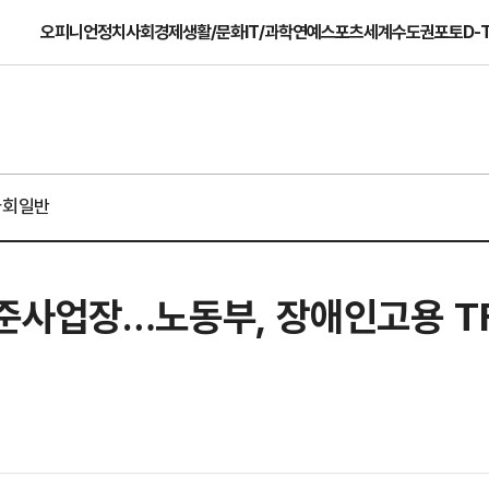
오피니언
정치
사회
경제
생활/문화
IT/과학
연예
스포츠
세계
수도권
포토
D-
사회일반
준사업장…노동부, 장애인고용 TF