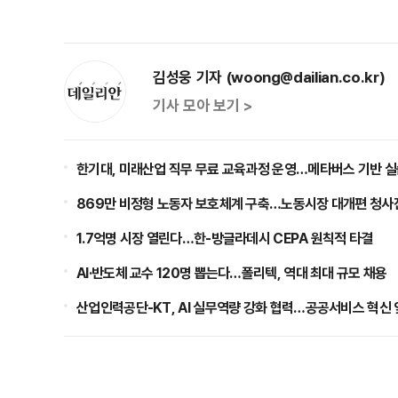
김성웅 기자 (woong@dailian.co.kr)
기사 모아 보기 >
한기대, 미래산업 직무 무료 교육과정 운영…메타버스 기반 실
869만 비정형 노동자 보호체계 구축…노동시장 대개편 청사
1.7억명 시장 열린다…한-방글라데시 CEPA 원칙적 타결
AI·반도체 교수 120명 뽑는다…폴리텍, 역대 최대 규모 채용
산업인력공단-KT, AI 실무역량 강화 협력…공공서비스 혁신