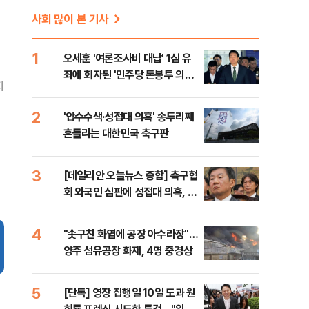
사회 많이 본 기사
1
오세훈 '여론조사비 대납' 1심 유
죄에 회자된 '민주당 돈봉투 의
지
혹'…왜?
2
'압수수색·성접대 의혹' 송두리째
흔들리는 대한민국 축구판
3
[데일리안 오늘뉴스 종합] 축구협
회 외국인 심판에 성접대 의혹, 李
대통령 20대 지지율 하락 의식했
나, 삼전닉스 올인은 금물, SK하
4
"솟구친 화염에 공장 아수라장"…
이닉스 프리마켓 시초가 논란 재
양주 섬유공장 화재, 4명 중경상
점화, 김민석 "과반 승리 가능성
99%" 등
5
[단독] 영장 집행일 10일 도과 원