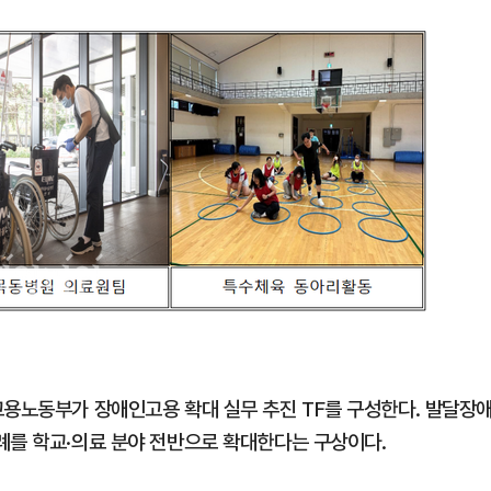
1
"삼성·SK보다 싸게 달라"…애
에 '더 비싸다' 퇴짜
2
[데일리안 오늘뉴스 종합] 축
인 심판에 성접대 의혹, 李대통
지율 하락 의식했나, 삼전닉스
3
李대통령, 20대 지지율 하락
물, SK하이닉스 프리마켓 시초
나…"청년 보편적 지원 문턱 
점화, 김민석 "과반 승리 가능성
4
'압수수색·성접대 의혹' 송두
고용노동부가 장애인고용 확대 실무 추진 TF를 구성한다. 발달장
대한민국 축구판
례를 학교·의료 분야 전반으로 확대한다는 구상이다.
5
"약만으론 한계"…당뇨병 '시작
과학자의 도전 [내일의 닥터]