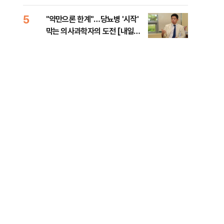
5
10
"약만으론 한계"…당뇨병 '시작'
민주
막는 의사과학자의 도전 [내일의
민희
닥터]
해야
넘