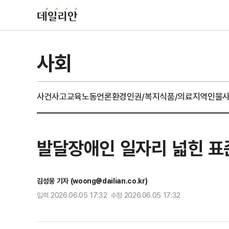
사회
사건사고
교육
노동
언론
환경
인권/복지
식품/의료
지역
인물
발달장애인 일자리 넓힌 표
김성웅 기자 (woong@dailian.co.kr)
입력 2026.06.05 17:32 수정 2026.06.05 17:32