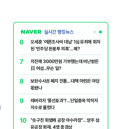
실시간 랭킹뉴스
6
플, 中창신
오세훈 '여론조사비 대납' 1심 유죄에 회자
된 '민주당 돈봉투 의혹'…왜?
7
구협회 외국
지진에 3000만원 기부했는데 비난받은
령 20대 지
日 여성...무슨 일?
 올인은 금
8
 의식했
보완수사권 폐지 진통…대책 마련은 야당
가 논란 재
낮춰야"
몫됐나
 99%" 등
9
리째 흔들리는
레버리지 '풍선효과'?…단일종목 막히자
애
지수로 몰렸다
10
' 막는 의사
"솟구친 화염에 공장 아수라장"…양주 섬
유공장 화재, 4명 중경상