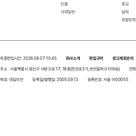
인물
종교
사회일반
날씨
생활문화
최종편집시간: 2026.08.07 10:45
회사소개
편집규약
광고제휴문의
주소 : 서울특별시 용산구 서빙고로 17, 18층(한강로3가,센트럴파크 타워동)
전화 
제호: 데일리안
등록일/발행일: 2005.09.13
등록번호: 서울 아00055