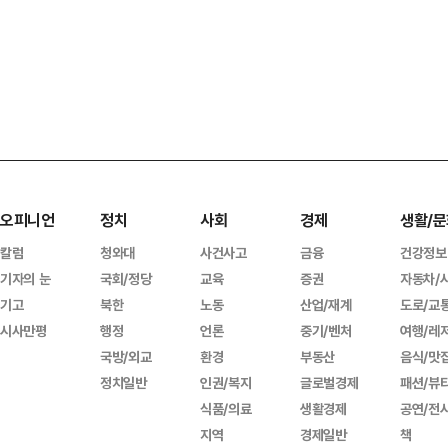
오피니언
정치
사회
경제
생활/문
칼럼
청와대
사건사고
금융
건강정보
기자의 눈
국회/정당
교육
증권
자동차/
기고
북한
노동
산업/재계
도로/교
시사만평
행정
언론
중기/벤처
여행/레
국방/외교
환경
부동산
음식/맛
정치일반
인권/복지
글로벌경제
패션/뷰
식품/의료
생활경제
공연/전
지역
경제일반
책