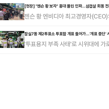
로 나섰던 배현진 서울시당위원장과
[현장] "젠슨 황 보자" 홍대 몰린 인파…삼겹살 회동 
사전 예약을 시작했다고 밝혔다.지커
젠슨 황 엔비디아 최고경영자(CEO)
재조명되고 있다. 오 당선인의 '전략
이스리프트 버전이 투입되는 모델로, 
울 홍대 인근 고깃집 주변에 5일 오
과 '공격수' 역할을 톡톡히 해낸 김
59…
위기가 달아오르고 있다. 인공지능(AI
잠실7동 제2투표소 투표함 개표 들어가…'개표 중단' 
하며 의미 있는 성과를 거뒀다는 평
'투표용지 부족 사태'로 시위대에 가
계 이벤트를 넘어 대중적 관심사로 번
딩 내 선거 캠프에서 당선이 확정된 
실7동 제2투표소 내 투표함 2개가 
날 전세기로 김포공항을 통해 입국한 뒤 이곳에서 최태원 SK그룹 회장
세난이 끝나기를 바라는…
대들은 개표소 앞에서 불법 개표라며
모 LG그룹 회장, 이해진 네이버 의
관리위원회 등에 따르면 잠실7동 제
현대차그룹 회장은 일정 등을 감안해
전 9시54분쯤 인근 올림픽공원 핸
전…
이어 오전 10시쯤 개표가 시작됐다
"불법개표 중단하라" "재선거" 등을