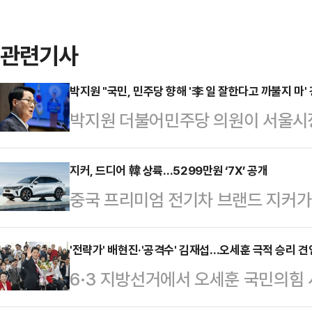
관련기사
박지원 "국민, 민주당 향해 '李 일 잘한다고 까불지 마' 
박지원 더불어민주당 의원이 서울시장
민주당에 '이재명 대통령 일 잘한다고
다.박 의원은 5일 페이스북을 통해 
지커, 드디어 韓 상륙…5299만원 ‘7X’ 공개
중국 프리미엄 전기차 브랜드 지커가 중
하지 못한 것은 정치적 패배이자 쓰디
국 시장 공식 진입을 알렸다. BYD
었다.이어 "'윤어게인'에 찬성하지 
키운 데 이어, 이번에는 지리자동차
'전략가' 배현진·'공격수' 김재섭…오세훈 극적 승리 견인
동훈·유의동 의원의 생환, 유승민 전
6·3 지방선거에서 오세훈 국민의힘
를 정면으로 겨냥하고 나선 셈이다.지
강조했다.당내에서 8월 전당대회를 
리를 거둔 가운데 선거 과정에서 자
와 판교·일산·인천·수원, 대전, 부산
선 "선거전부터…