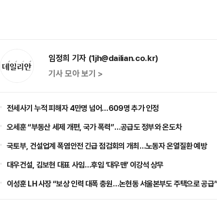
임정희 기자 (1jh@dailian.co.kr)
기사 모아 보기 >
전세사기 누적 피해자 4만명 넘어…609명 추가 인정
오세훈 “부동산 세제 개편, 국가 폭력”…공급도 정부와 온도차
국토부, 건설업계 폭염안전 긴급 점검회의 개최…노동자 온열질환 예방
대우건설, 김보현 대표 사임…후임 ‘대우맨’ 이강석 상무
이성훈 LH 사장 “보상 인력 대폭 충원…논현동 서울본부도 주택으로 공급