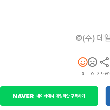
©(주) 데
기사 공
0
0
네이버에서 데일리안 구독하기