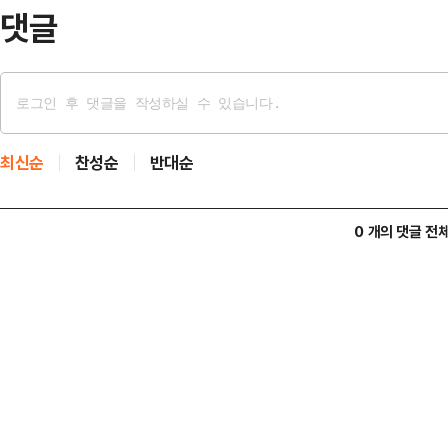
상황이다.황교안 …
댓글
최신순
찬성순
반대순
0 개의 댓글 전