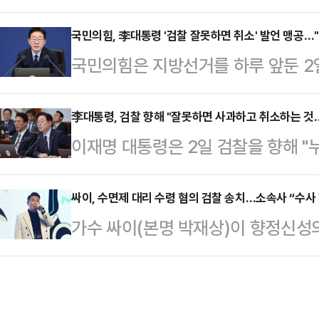
명을 검찰에 송치했다.4일 경찰 등
지 동결하는 조치다.이번에 동결된 
보자 등록일인 지난 2월3일부터 전국
국민의힘, 李대통령 '검찰 잘못하면 취소' 발언 맹공…
포함해 부동산·예금 등 121억원 규
국민의힘은 지방선거를 하루 앞둔 2
명을 편성해 선거범죄를 단속한 결과 
대장동 개발 사업에 1000만원을 출
을 향해 "잘못하면 취소하는 것"이라
혔다.경찰은 이들 중 265명을 송치
고 의심한다.앞서 …
취소 압박이자 협박"이라며 파상공
李대통령, 검찰 향해 "잘못하면 사과하고 취소하는 것
고 있다. 지금까지 6·3 지방선거와
이재명 대통령은 2일 검찰을 향해 "
책위원장은 이날 페이스북에 "도둑이
대해서는 불송치 또는 불입건 종결 
고 취소하는 것"이라고 말했다.이 
을 정조준했다.김문수 위원장은 "검
보면 허위·…
의 겸 비상경제점검회의에서 구자현
싸이, 수면제 대리 수령 혐의 검찰 송치…소속사 “수사
않는지 '잘못했으니 사과하고 취소하라
가수 싸이(본명 박재상)이 향정신성
들은 뒤 "(검찰이) 무오류의 함정에 
판을 받고 있는 범죄자가 적반하장으
검찰에 넘겨졌다.2일 싸이 소속사 
며 이 같이 밝혔다.이 대통령은 "(검
명, 우리는 대통령을 뽑았지 …
련해 “수면제 대리 수령에 따른 의료
는 공익 의무와 객관 의무를 가진 기
후 검찰 수사에도 적극 협조하겠다”
있고 그에 합당한 책임도 가져야 한다