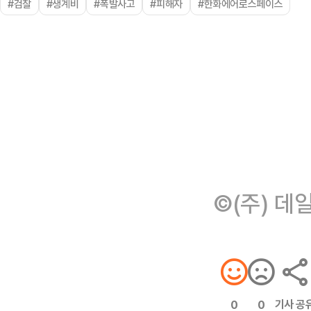
#검찰
#생계비
#폭발사고
#피해자
#한화에어로스페이스
©(주) 데
기사 공
0
0