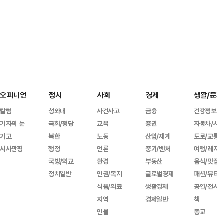
오피니언
정치
사회
경제
생활/문
칼럼
청와대
사건사고
금융
건강정보
기자의 눈
국회/정당
교육
증권
자동차/
기고
북한
노동
산업/재계
도로/교
시사만평
행정
언론
중기/벤처
여행/레
국방/외교
환경
부동산
음식/맛
정치일반
인권/복지
글로벌경제
패션/뷰
식품/의료
생활경제
공연/전
지역
경제일반
책
인물
종교