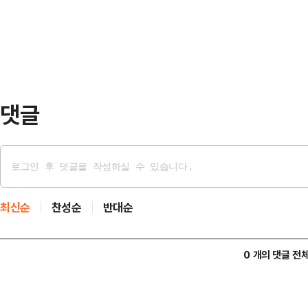
의약품을 처방받고 이를 매니저에게 
다는 MBC 보도에 따른 것이다. M
에서 사건을 넘겨받아 박재상과 서울의
의료법 위반 혐의로 …
댓글
최신순
찬성순
반대순
0 개의 댓글 전