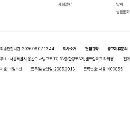
사회일반
날씨
생활문화
최종편집시간: 2026.08.07 13:44
회사소개
편집규약
광고제휴문의
주소 : 서울특별시 용산구 서빙고로 17, 18층(한강로3가,센트럴파크 타워동)
전화 
제호: 데일리안
등록일/발행일: 2005.09.13
등록번호: 서울 아00055