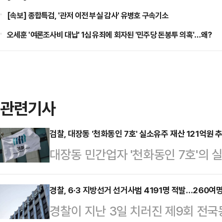
[속보] 종합특검, '관저 이전 부실 감사' 유병호 구속기소
오세훈 '여론조사비 대납' 1심 유죄에 회자된 '민주당 돈봉투 의혹'…왜?
관련기사
검찰, 대장동 '천화동인 7호' 실소유주 재산 121억원
대장동 민간업자 '천화동인 7호'의 
억원을 검찰이 동결했다.5일 법조
규제법 위반 혐의로 재판받는 배씨에
경찰, 6·3 지방선거 선거사범 4191명 적발…260여
경찰이 지난 3일 치러진 제9회 전
다.추징보전은 피고인이 범죄로 얻은