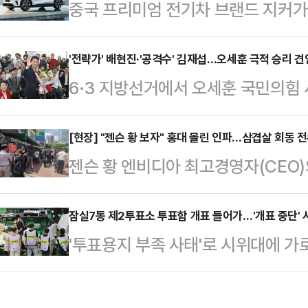
중국 프리미엄 전기차 브랜드 지커가 중
하지 못한 것은 정치적 패배이자 쓰디
국 시장 공식 진입을 알렸다. BYD
었다.이어 "'윤어게인'에 찬성하지 
키운 데 이어, 이번에는 지리자동차
'전략가' 배현진·'공격수' 김재섭…오세훈 극적 승리 견인
동훈·유의동 의원의 생환, 유승민 전
6·3 지방선거에서 오세훈 국민의힘
를 정면으로 겨냥하고 나선 셈이다.지
강조했다.당내에서 8월 전당대회를 
리를 거둔 가운데 선거 과정에서 자
와 판교·일산·인천·수원, 대전, 부산
선 "선거전부터…
로 나섰던 배현진 서울시당위원장과
[현장] "젠슨 황 보자" 홍대 몰린 인파…삼겹살 회동 
사전 예약을 시작했다고 밝혔다.지커
젠슨 황 엔비디아 최고경영자(CEO)
재조명되고 있다. 오 당선인의 '전략
이스리프트 버전이 투입되는 모델로, 
울 홍대 인근 고깃집 주변에 5일 오
과 '공격수' 역할을 톡톡히 해낸 김
59…
위기가 달아오르고 있다. 인공지능(AI
잠실7동 제2투표소 투표함 개표 들어가…'개표 중단' 
하며 의미 있는 성과를 거뒀다는 평
'투표용지 부족 사태'로 시위대에 가
계 이벤트를 넘어 대중적 관심사로 번
딩 내 선거 캠프에서 당선이 확정된 
실7동 제2투표소 내 투표함 2개가 
날 전세기로 김포공항을 통해 입국한 뒤 이곳에서 최태원 SK그룹 회장
세난이 끝나기를 바라는…
대들은 개표소 앞에서 불법 개표라며
모 LG그룹 회장, 이해진 네이버 의