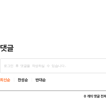
관리위원회 등에 따르면 잠실7동 제
현대차그룹 회장은 일정 등을 감안해
전 9시54분쯤 인근 올림픽공원 핸
전…
이어 오전 10시쯤 개표가 시작됐다
"불법개표 중단하라" "재선거" 등을
상황이다.황교안 …
댓글
최신순
찬성순
반대순
0 개의 댓글 전