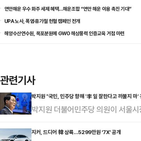
연안해운 우수 화주 세제 혜택…해운조합 “연안 해운 이용 촉진 기대”
UPA 노사, 폭염·휴가철 헌혈 캠페인 전개
해양수산연수원, 목포분원에 GWO 해상풍력 인증교육 거점 마련
관련기사
박지원 "국민, 민주당 향해 '李 일 잘한다고 까불지 마' 
박지원 더불어민주당 의원이 서울시장
민주당에 '이재명 대통령 일 잘한다고
다.박 의원은 5일 페이스북을 통해 
지커, 드디어 韓 상륙…5299만원 ‘7X’ 공개