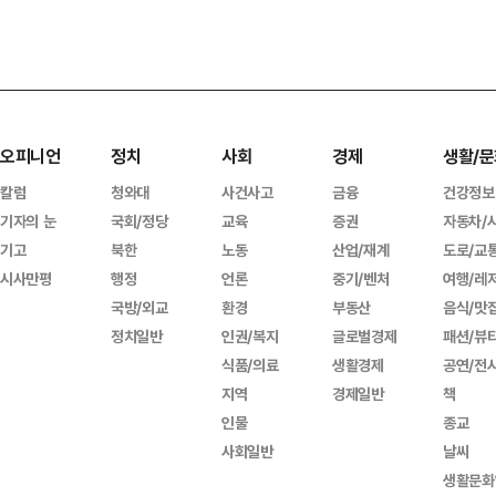
오피니언
정치
사회
경제
생활/문
칼럼
청와대
사건사고
금융
건강정보
기자의 눈
국회/정당
교육
증권
자동차/
기고
북한
노동
산업/재계
도로/교
시사만평
행정
언론
중기/벤처
여행/레
국방/외교
환경
부동산
음식/맛
정치일반
인권/복지
글로벌경제
패션/뷰
식품/의료
생활경제
공연/전
지역
경제일반
책
인물
종교
사회일반
날씨
생활문화