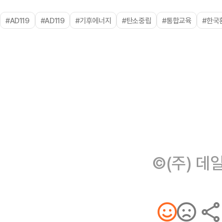
#AD119
#AD119
#기후에너지
#탄소중립
#통합교육
#한국
©(주) 데