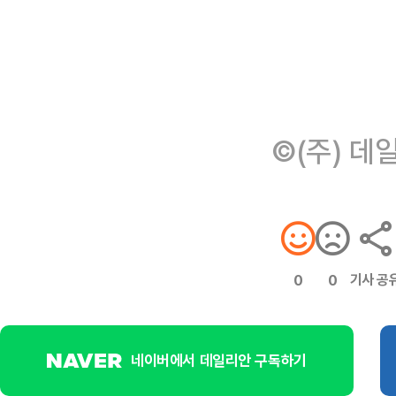
©(주) 데
기사 공
0
0
네이버에서 데일리안 구독하기