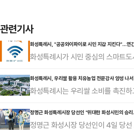
관련기사
화성특례시, "공공와이파이로 시민 지갑 지킨다"…연간
화성특례시가 시민 중심의 스마트도시
화와 디지털 복지 실현에 앞장서고 있
의 공공와이파이 Access Point
화성특례시, 우리쌀 활용 치유농업 전문강사 양성 나서
화성특례시는 우리쌀 소비를 촉진하
혔다. 지난 3월부터 4월까지의 데이
'우리쌀로 빚는 미(米)라클 치유 레
연간 약 131만 GB(기가바이트)의
교육은 우리쌀과 국산밀에 대한 올
정명근 화성특례시장 당선인 "위대한 화성시민의 승리
중 이동통신사의 데이터 평균 가격(1
정명근 화성시장 당선인이 4일 당선 
지역 농산물 소비 확대를 도모하고,
간 약 65억 원에 달하는 금액으로,