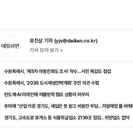
유진상 기자 (yjs@dailian.co.kr)
기사 모아 보기 >
수원특례시, '제5차 아동친화도 조사' 착수…시민 체감도 점검
수원특례시, '2036 도시재생전략계획' 주민 의견 수렴
반도체·AI 미래인재 여름방학 캠프 성황리 마무리
추미애 "산업 키운 경기도, 세입은 못 받고 비용만 부담…지방재정 틀 바꿔
경기도, 고속도로 휴게소 등 식품취급업소 2136곳 점검…위반업소 없어