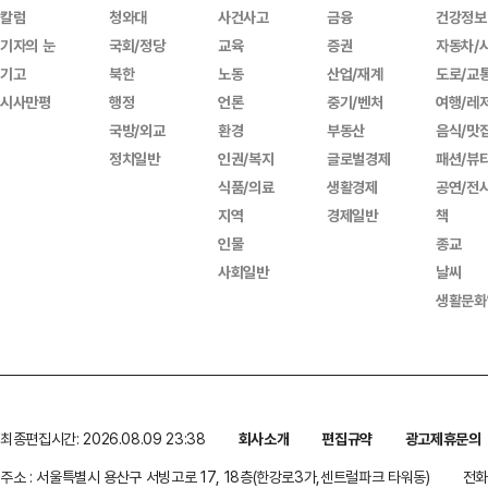
칼럼
청와대
사건사고
금융
건강정보
기자의 눈
국회/정당
교육
증권
자동차/
기고
북한
노동
산업/재계
도로/교
시사만평
행정
언론
중기/벤처
여행/레
국방/외교
환경
부동산
음식/맛
정치일반
인권/복지
글로벌경제
패션/뷰
식품/의료
생활경제
공연/전
지역
경제일반
책
인물
종교
사회일반
날씨
생활문화
최종편집시간: 2026.08.09 23:38
회사소개
편집규약
광고제휴문의
주소 : 서울특별시 용산구 서빙고로 17, 18층(한강로3가,센트럴파크 타워동)
전화 