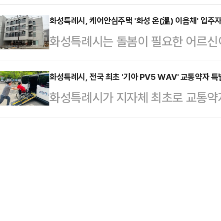
승리가 아니라 화성의 중단 없는 발전
기 위해 마련됐다. 특히 치유농업사
에…
시민 모두의 승리"라고 밝혔다.정 당
화성특례시, 케어안심주택 '화성 온(溫) 이음채' 입주
지역사회 내 지속 가능한 교육 체계를
화성특례시는 돌봄이 필요한 어르신
은 격려와 비판을 모두 가슴 깊이 새
할 것으로 기대된다.교육은 오는 2
있도록 지원하는 케어안심주택 '화성
는 간절한 바람을 결코 잊지 않겠다"
술센터에서 총 4회에 걸…
2일 밝혔다.모집 주택은 화성특례시 
화성특례시, 전국 최초 '기아 PV5 WAV' 교통약자 
모든 시민의 뜻을 겸허히 받들어 '모
화성특례시가 지자체 최초로 교통약
구 8호, 2인 가구 2호) 규모다. 세대
특례시 출범과 관련해 "180만 특례
위해 기아의 전기차 모델인 'PV5 
이며 방 2개, 거실, 주방, 욕실 등
정, 복…
하고, 1일부터 본격적인 운행을 시
가전과 가구 일체가 기본으로 제공된다
고 특별교통수단 이용 환경을 개선하기
안전성을 높였다.신청 자격은 공고일
롭게 도입했다. 이번에 도입된 차량은
로프를 별도로 장착하던 '개조형 차량
의 탑승 환경을 고려해 제작된 '완성