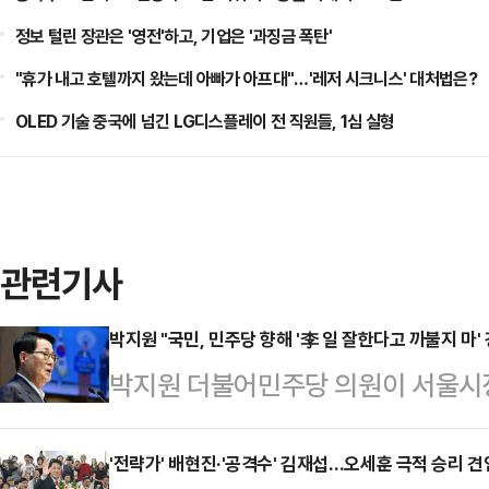
정보 털린 장관은 '영전'하고, 기업은 '과징금 폭탄'
"휴가 내고 호텔까지 왔는데 아빠가 아프대"…'레저 시크니스' 대처법은?
OLED 기술 중국에 넘긴 LG디스플레이 전 직원들, 1심 실형
관련기사
박지원 "국민, 민주당 향해 '李 일 잘한다고 까불지 마' 
박지원 더불어민주당 의원이 서울시장
민주당에 '이재명 대통령 일 잘한다고
다.박 의원은 5일 페이스북을 통해 
'전략가' 배현진·'공격수' 김재섭…오세훈 극적 승리 견인