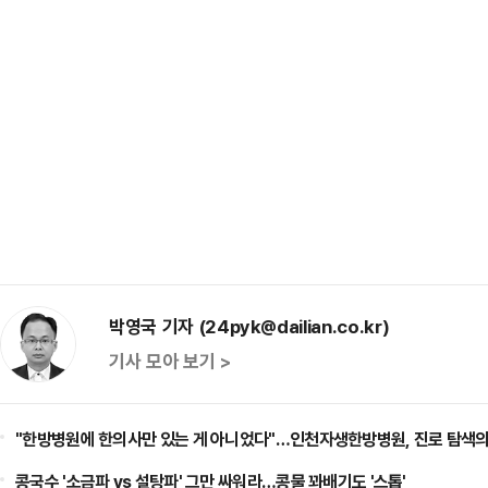
박영국 기자 (24pyk@dailian.co.kr)
기사 모아 보기 >
"한방병원에 한의사만 있는 게 아니었다"…인천자생한방병원, 진로 탐색의
콩국수 '소금파 vs 설탕파' 그만 싸워라…콩물 꽈배기도 '스톱'