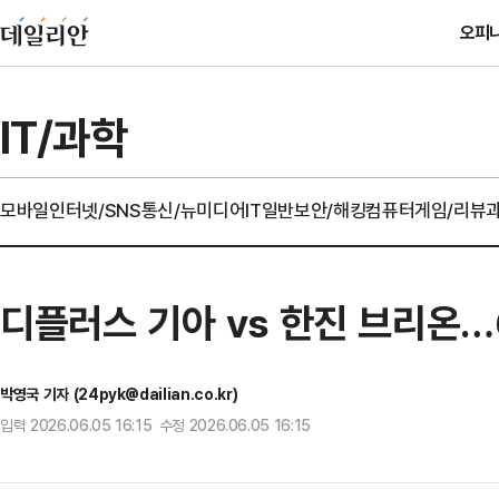
오피
IT/과학
모바일
인터넷/SNS
통신/뉴미디어
IT일반
보안/해킹
컴퓨터
게임/리뷰
디플러스 기아 vs 한진 브리온…6
박영국 기자 (24pyk@dailian.co.kr)
입력 2026.06.05 16:15 수정 2026.06.05 16:15