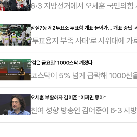
6·3 지방선거에서 오세훈 국민의힘
하지 못한 것은 정치적 패배이자 쓰디
리를 거둔 가운데 선거 과정에서 자
었다.이어 "'윤어게인'에 찬성하지 
로 나섰던 배현진 서울시당위원장과
잠실7동 제2투표소 투표함 개표 들어가…'개표 중단' 
동훈·유의동 의원의 생환, 유승민 전
'투표용지 부족 사태'로 시위대에 가
재조명되고 있다. 오 당선인의 '전략
강조했다.당내에서 8월 전당대회를 
실7동 제2투표소 내 투표함 2개가 
과 '공격수' 역할을 톡톡히 해낸 김
선 "선거전부터…
대들은 개표소 앞에서 불법 개표라며
‘검은 금요일’ 1000스닥 깨졌다
하며 의미 있는 성과를 거뒀다는 평
코스닥이 5% 넘게 급락해 1000선
관리위원회 등에 따르면 잠실7동 제
딩 내 선거 캠프에서 당선이 확정된 
닥 지수는 오전 10시 14분 현재 전 
전 9시54분쯤 인근 올림픽공원 핸
세난이 끝나기를 바라는…
993.67을 가리키고 있다.지수가 장
오세훈 부활하자 김어준 "어쩌면 좋아"
이어 오전 10시쯤 개표가 시작됐다
친여 성향 방송인 김어준이 6·3 
이후 3개월 만이다.지수는 전장보다 14
"불법개표 중단하라" "재선거" 등을
장 선거 개표 중 오세훈 국민의힘 
로 개장한 뒤 낙폭을 확대하고 있다.
상황이다.황교안 …
자 "어쩌면 좋아"라고 탄식했다.김어
매수해 지수 상승을 유도하고 있으나 