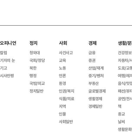
오피니언
정치
사회
경제
생활/문
칼럼
청와대
사건사고
금융
건강정보
기자의 눈
국회/정당
교육
증권
자동차/
기고
북한
노동
산업/재계
도로/교
시사만평
행정
언론
중기/벤처
여행/레
국방/외교
환경
부동산
음식/맛
정치일반
인권/복지
글로벌경제
패션/뷰
식품/의료
생활경제
공연/전
지역
경제일반
책
인물
종교
사회일반
날씨
생활문화