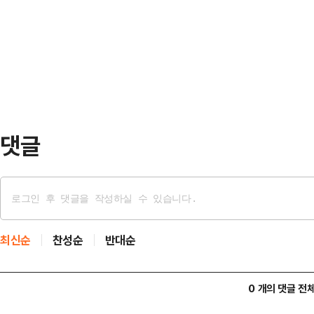
다 뉴스공장'에서 개표 상황을 분석하
억원 순매도해 지수 하락을 이끌고 
이같이 말했다.이어 "이렇게 되면 보
가 2명이나 살아 돌아오는 셈"이라며
대선 후보급이 낙선하게 되는 것"이라
지율이 넉넉…
댓글
최신순
찬성순
반대순
0 개의 댓글 전