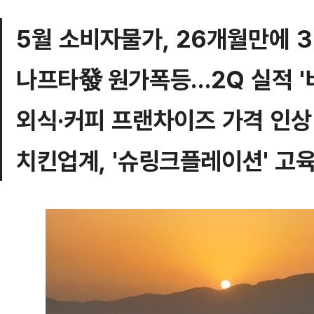
5월 소비자물가, 26개월만에 
나프타發 원가폭등…2Q 실적 '
외식·커피 프랜차이즈 가격 인상
치킨업계, '슈링크플레이션' 고