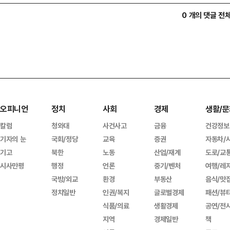
0 개의 댓글 전
오피니언
정치
사회
경제
생활/문
칼럼
청와대
사건사고
금융
건강정보
기자의 눈
국회/정당
교육
증권
자동차/
기고
북한
노동
산업/재계
도로/교
시사만평
행정
언론
중기/벤처
여행/레
국방/외교
환경
부동산
음식/맛
정치일반
인권/복지
글로벌경제
패션/뷰
식품/의료
생활경제
공연/전
지역
경제일반
책