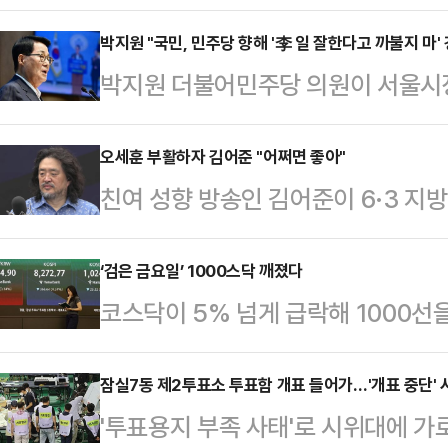
리를 거둔 가운데 선거 과정에서 자
로 나섰던 배현진 서울시당위원장과
박지원 "국민, 민주당 향해 '李 일 잘한다고 까불지 마' 
박지원 더불어민주당 의원이 서울시장
재조명되고 있다. 오 당선인의 '전략
민주당에 '이재명 대통령 일 잘한다고
과 '공격수' 역할을 톡톡히 해낸 김
다.박 의원은 5일 페이스북을 통해 
오세훈 부활하자 김어준 "어쩌면 좋아"
하며 의미 있는 성과를 거뒀다는 평
친여 성향 방송인 김어준이 6·3 
하지 못한 것은 정치적 패배이자 쓰디
딩 내 선거 캠프에서 당선이 확정된 
장 선거 개표 중 오세훈 국민의힘 
었다.이어 "'윤어게인'에 찬성하지 
세난이 끝나기를 바라는…
자 "어쩌면 좋아"라고 탄식했다.김어
‘검은 금요일’ 1000스닥 깨졌다
동훈·유의동 의원의 생환, 유승민 전
코스닥이 5% 넘게 급락해 1000선
다 뉴스공장'에서 개표 상황을 분석하
강조했다.당내에서 8월 전당대회를 
닥 지수는 오전 10시 14분 현재 전 
이같이 말했다.이어 "이렇게 되면 보
선 "선거전부터…
993.67을 가리키고 있다.지수가 장
잠실7동 제2투표소 투표함 개표 들어가…'개표 중단' 
가 2명이나 살아 돌아오는 셈"이라며
'투표용지 부족 사태'로 시위대에 가
이후 3개월 만이다.지수는 전장보다 14
대선 후보급이 낙선하게 되는 것"이라