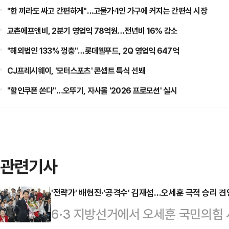
"한 끼라도 싸고 간편하게"…고물가·1인 가구에 커지는 간편식 시장
교촌에프앤비, 2분기 영업익 78억원…전년비 16% 감소
"해외법인 133% 껑충"…롯데웰푸드, 2Q 영업익 647억
CJ프레시웨이, '모터스포츠' 콘셉트 특식 선봬
"할인쿠폰 쏜다"…오뚜기, 자사몰 '2026 프로모션' 실시
관련기사
'전략가' 배현진·'공격수' 김재섭…오세훈 극적 승리 견인
6·3 지방선거에서 오세훈 국민의힘