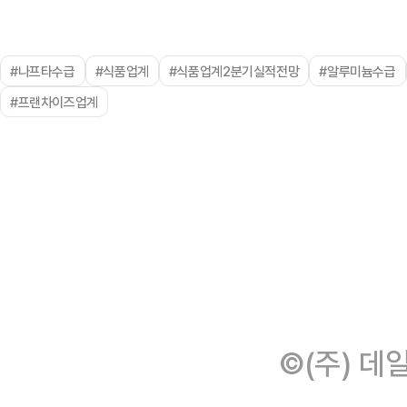
#나프타수급
#식품업계
#식품업계2분기실적전망
#알루미늄수급
#프랜차이즈업계
©(주) 데