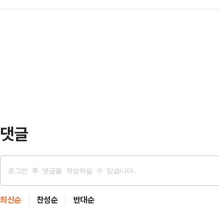
실7동 제2투표소 내 투표함 2개가 
로 개장한 뒤 낙폭을 확대하고 있다.
지율이 넉넉…
대들은 개표소 앞에서 불법 개표라며
매수해 지수 상승을 유도하고 있으나 
관리위원회 등에 따르면 잠실7동 제
억원 순매도해 지수 하락을 이끌고 
전 9시54분쯤 인근 올림픽공원 핸
이어 오전 10시쯤 개표가 시작됐다
"불법개표 중단하라" "재선거" 등을
상황이다.황교안 …
댓글
최신순
찬성순
반대순