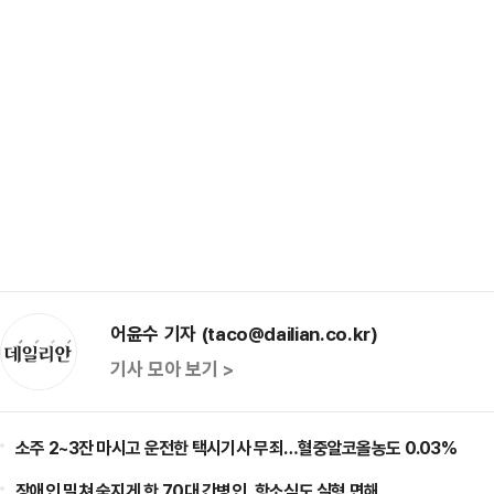
어윤수 기자 (taco@dailian.co.kr)
기사 모아 보기 >
소주 2~3잔 마시고 운전한 택시기사 무죄…혈중알코올농도 0.03%
장애인 밀쳐 숨지게 한 70대 간병인, 항소심도 실형 면해