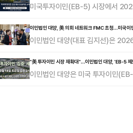
미국투자이민(EB-5) 시장에서 20
(EB-5) 세미나, 같은 달 20일 
시 주목받고 있다. EB-5 리저널센터
각 연다.각 세미나에선 미국 내 체류신
지 승인된 상태지만, 투자자 청원 보
이민법인 대양, 美 의회 네트워크 FMC 초청…미국이민
따른 유의점, 미국투자이민·비숙련 
이민법인 대양(대표 김지선)은 202
기준일로 거론되면서 투자 시점과 프
징과 준비 전략 등을 분야별로 다룰
D.C. 의회도서관(Library of Con
미국 이민국(USCIS)은 EB-5 제
…
Statesmanship Awards Cel
"美 투자이민 시장 재확대"…이민법인 대양, 'EB-5 제
으로 운영되는 이민 프로그램으로 설
이민법인 대양은 미국 투자이민(EB-
이어 4월22일에는 전직 미 연방의원 협
흐름에 맞춰 미국투자이민 신규 프로젝트
투자이민 세미나를 개최할 예정이라고 
Congress, 이하 FMC) 의회 연구 그
일 오후 2시 서울 강남구 삼성동 이
이 주최한 한미 경제 파트너십 회의에
호사와 회계 전문가 등이 참여해 최근
정책 논의에 참여했다고 밝혔다.FM
계획이다.세미나는 ▲개혁 및 청렴법(RIA·
행 이후 EB-5 제도 변화 ▲안정적