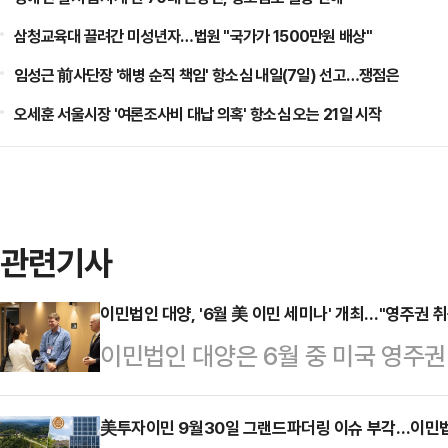
삼청교육대 끌려간 미성년자…법원 "국가가 1500만원 배상"
임성근 前사단장 '해병 순직 책임' 항소심 내일(7일) 선고…쟁점은
오세훈 서울시장 '여론조사비 대납 의혹' 항소심 오는 21일 시작
관련기사
이민법인 대양, '6월 美 이민 세미나' 개최…"영주권 
이민법인 대양은 6월 중 미국 영주
분야별 무료 세미나를 진행한다고 28
NIW·EB-1A 취업이민 세미나를 
美투자이민 9월30일 그랜드파더링 이슈 부각…이민법인