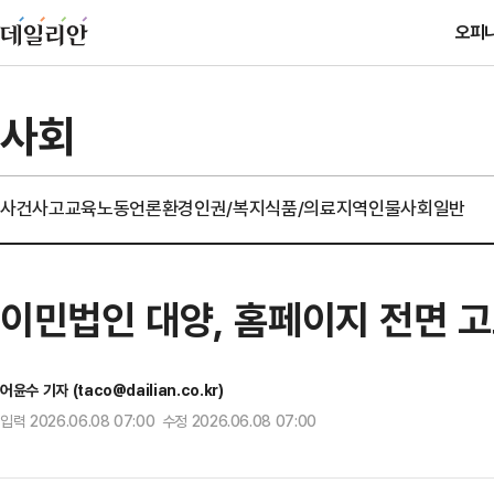
오피
사회
사건사고
교육
노동
언론
환경
인권/복지
식품/의료
지역
인물
사회일반
이민법인 대양, 홈페이지 전면 고
어윤수 기자 (taco@dailian.co.kr)
입력 2026.06.08 07:00 수정 2026.06.08 07:00