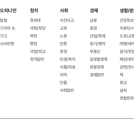
오피니언
정치
사회
경제
생활/문
칼럼
청와대
사건사고
금융
건강정보
기자의 눈
국회/정당
교육
증권
자동차/
기고
북한
노동
산업/재계
도로/교
시사만평
행정
언론
중기/벤처
여행/레
국방/외교
환경
부동산
음식/맛
정치일반
인권/복지
글로벌경제
패션/뷰
식품/의료
생활경제
공연/전
지역
경제일반
책
인물
종교
사회일반
날씨
생활문화