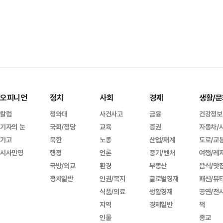
오피니언
정치
사회
경제
생활/문
칼럼
청와대
사건사고
금융
건강정보
기자의 눈
국회/정당
교육
증권
자동차/
기고
북한
노동
산업/재계
도로/교
시사만평
행정
언론
중기/벤처
여행/레
국방/외교
환경
부동산
음식/맛
정치일반
인권/복지
글로벌경제
패션/뷰
식품/의료
생활경제
공연/전
지역
경제일반
책
인물
종교