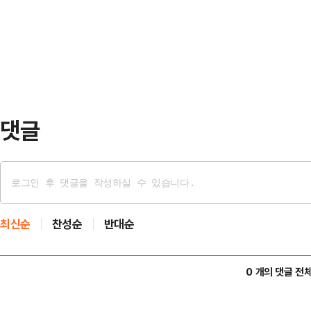
관리위원회 등에 따르면 잠실7동 제
억원 순매도해 지수 하락을 이끌고 
전 9시54분쯤 인근 올림픽공원 핸
이어 오전 10시쯤 개표가 시작됐다
"불법개표 중단하라" "재선거" 등을
상황이다.황교안 …
댓글
최신순
찬성순
반대순
0 개의 댓글 전