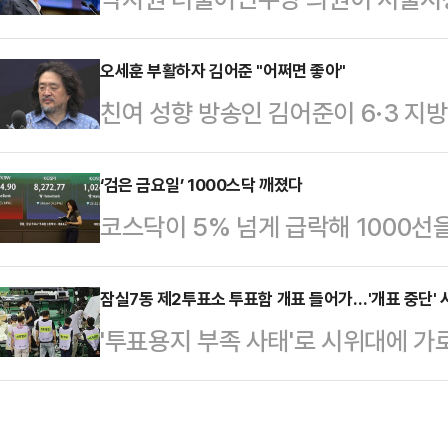
재조명되고 있다. 오 당선인의 '전략
민주당에 '이재명 대통령 일 잘한다고
과 '공격수' 역할을 톡톡히 해낸 김
다.박 의원은 5일 페이스북을 통해 
오세훈 부활하자 김어준 "어쩌면 좋아"
하며 의미 있는 성과를 거뒀다는 평
친여 성향 방송인 김어준이 6·3 
하지 못한 것은 정치적 패배이자 쓰디
딩 내 선거 캠프에서 당선이 확정된 
장 선거 개표 중 오세훈 국민의힘 
었다.이어 "'윤어게인'에 찬성하지 
세난이 끝나기를 바라는…
자 "어쩌면 좋아"라고 탄식했다.김어
‘검은 금요일’ 1000스닥 깨졌다
동훈·유의동 의원의 생환, 유승민 전
코스닥이 5% 넘게 급락해 1000선
다 뉴스공장'에서 개표 상황을 분석하
강조했다.당내에서 8월 전당대회를 
닥 지수는 오전 10시 14분 현재 전 
이같이 말했다.이어 "이렇게 되면 보
선 "선거전부터…
993.67을 가리키고 있다.지수가 장
잠실7동 제2투표소 투표함 개표 들어가…'개표 중단' 
가 2명이나 살아 돌아오는 셈"이라며
'투표용지 부족 사태'로 시위대에 가
이후 3개월 만이다.지수는 전장보다 14
대선 후보급이 낙선하게 되는 것"이라
실7동 제2투표소 내 투표함 2개가 
로 개장한 뒤 낙폭을 확대하고 있다.
지율이 넉넉…
대들은 개표소 앞에서 불법 개표라며
매수해 지수 상승을 유도하고 있으나 