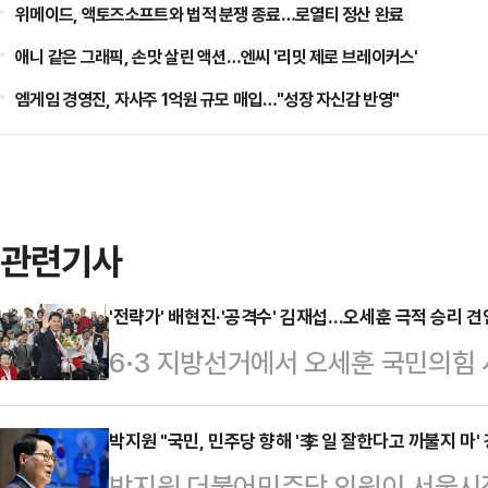
위메이드, 액토즈소프트와 법적 분쟁 종료…로열티 정산 완료
애니 같은 그래픽, 손맛 살린 액션…엔씨 '리밋 제로 브레이커스'
엠게임 경영진, 자사주 1억원 규모 매입…"성장 자신감 반영"
관련기사
'전략가' 배현진·'공격수' 김재섭…오세훈 극적 승리 견인
6·3 지방선거에서 오세훈 국민의힘
리를 거둔 가운데 선거 과정에서 자
로 나섰던 배현진 서울시당위원장과
박지원 "국민, 민주당 향해 '李 일 잘한다고 까불지 마' 
박지원 더불어민주당 의원이 서울시장