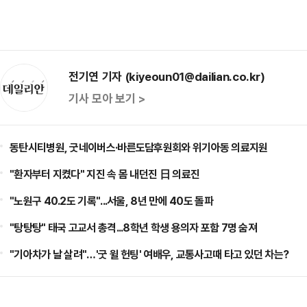
전기연 기자 (kiyeoun01@dailian.co.kr)
기사 모아 보기 >
동탄시티병원, 굿네이버스·바른도담후원회와 위기아동 의료지원
"환자부터 지켰다" 지진 속 몸 내던진 日 의료진
"노원구 40.2도 기록"...서울, 8년 만에 40도 돌파
"탕탕탕" 태국 고교서 총격...8학년 학생 용의자 포함 7명 숨져
"기아차가 날 살려"…'굿 윌 헌팅' 여배우, 교통사고때 타고 있던 차는?