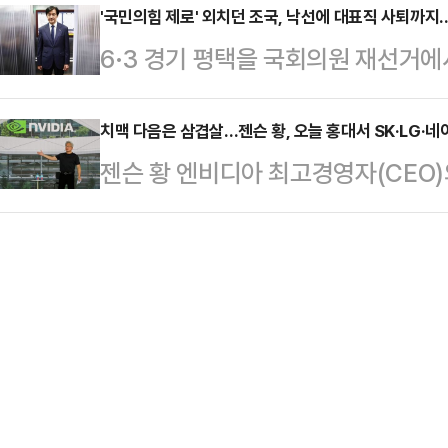
증기금과 '포용 및 생산적 금융 확대
'국민의힘 제로' 외치던 조국, 낙선에 대표직 사퇴까지
하며 의미 있는 성과를 거뒀다는 평
6·3 경기 평택을 국회의원 재선거
총 1조5000억원 규모의 금융지원을
딩 내 선거 캠프에서 당선이 확정된 
유의동 당선인에게 밀려 낙선한 데 이
책 사각지대에 놓인 중소기업과 미래
세난이 끝나기를 바라는…
지 내려놓으면서 혁신당이 중대 기로에
치맥 다음은 삼겹살…젠슨 황, 오늘 홍대서 SK·LG·네
원을 확대하기 위한 것으로, 포용금융
젠슨 황 엔비디아 최고경영자(CEO
견제의 선봉을 자처했던 조국 대표가
나눠 운영된다.포용금융은 소기업, 창
로 옮겨간다. 지난해 '깐부회동'에 이
그 책임을 지고 당대표직에서도 물러나
장비 기업, 사업…
살 회동'을 갖는다.5일 재계에 따르면
기에 직면했다는 평가도 나온다.이번
포공항을 통해 입국한 뒤 서울 마포
선거 이상의 의미를 가졌다. 자녀 
회장, 구광모 LG그룹 회장, 이해진
선고받아 의원직…
다. 정의선 현대차그룹 회장은 일정
중인 것으로 전해졌다.이번 회동은 
아와 국…