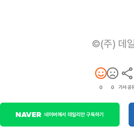
©(주) 데
기사 공
0
0
네이버에서 데일리안 구독하기