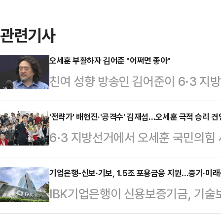
관련기사
오세훈 부활하자 김어준 "어쩌면 좋아"
친여 성향 방송인 김어준이 6·3 
장 선거 개표 중 오세훈 국민의힘 
자 "어쩌면 좋아"라고 탄식했다.김어
'전략가' 배현진·'공격수' 김재섭…오세훈 극적 승리 견인
6·3 지방선거에서 오세훈 국민의힘
다 뉴스공장'에서 개표 상황을 분석하
리를 거둔 가운데 선거 과정에서 자
이같이 말했다.이어 "이렇게 되면 보
로 나섰던 배현진 서울시당위원장과
기업은행-신보·기보, 1.5조 포용금융 지원…중기·미
가 2명이나 살아 돌아오는 셈"이라며
IBK기업은행이 신용보증기금, 기술보
재조명되고 있다. 오 당선인의 '전략
대선 후보급이 낙선하게 되는 것"이라
모의 포용·생산적 금융 지원에 나선
과 '공격수' 역할을 톡톡히 해낸 김
지율이 넉넉…