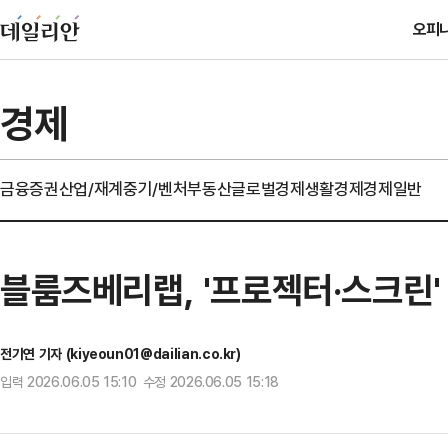
오피
경제
금융
증권
산업/재계
중기/벤처
부동산
글로벌경제
생활경제
경제일반
블룸즈베리랩, '프로젝터·스크린'
전기연 기자 (kiyeoun01@dailian.co.kr)
입력 2026.06.05 15:10 수정 2026.06.05 15:18