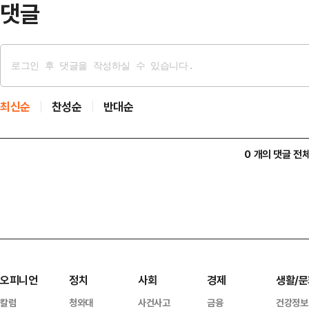
댓글
최신순
찬성순
반대순
0 개의 댓글 전
오피니언
정치
사회
경제
생활/문
칼럼
청와대
사건사고
금융
건강정보