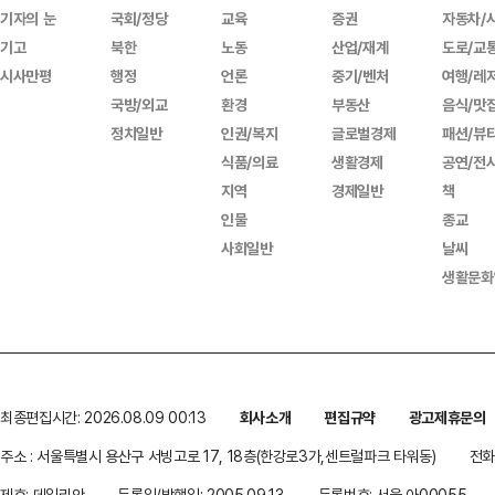
기자의 눈
국회/정당
교육
증권
자동차/
기고
북한
노동
산업/재계
도로/교
시사만평
행정
언론
중기/벤처
여행/레
국방/외교
환경
부동산
음식/맛
정치일반
인권/복지
글로벌경제
패션/뷰
식품/의료
생활경제
공연/전
지역
경제일반
책
인물
종교
사회일반
날씨
생활문화
최종편집시간: 2026.08.09 00:13
회사소개
편집규약
광고제휴문의
주소 : 서울특별시 용산구 서빙고로 17, 18층(한강로3가,센트럴파크 타워동)
전화 
제호: 데일리안
등록일/발행일: 2005.09.13
등록번호: 서울 아00055