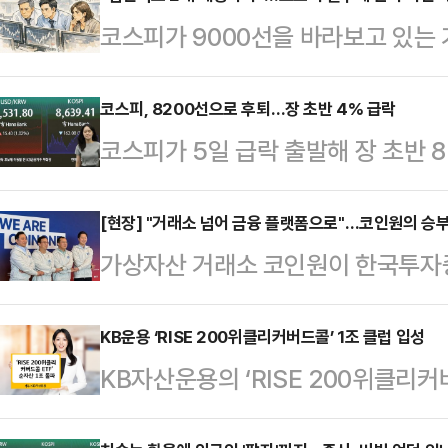
코스피가 9000선을 바라보고 있는
자와 SK하이닉스에 대한 시장 관심
개인 투자자들의 수요가 삼성전자·
코스피, 8200선으로 후퇴…장 초반 4% 급락
코스피가 5일 급락 출발해 장 초반 
집중되면서 ‘단타 거래’가 심화되는 
11분 현재 코스피는 전장보다 381.6
최근 한 달(5월 4일~6월 2일) 동안
리키고 있다.지수는 전장보다 316.2
[현장] "거래소 넘어 금융 플랫폼으로"…코인원의 승
일종목레버리지’를 1조5946억원 사
가상자산 거래소 코인원이 한국투자
출발했다.
3위는 ‘KODEX SK하이닉스단일종
이블코인과 토큰증권(STO) 시장을
같은…
다.디지털자산 법제화 논의가 속도를
KB운용 ‘RISE 200위클리커버드콜’ 1조 클럽 입성
KB자산운용의 ‘RISE 200위클리커
어 전통 금융과 글로벌 가상자산 인
렸다.5일 한국거래소에 따르면 전일(4
으로 사업 영역을 확대하겠다는 구상