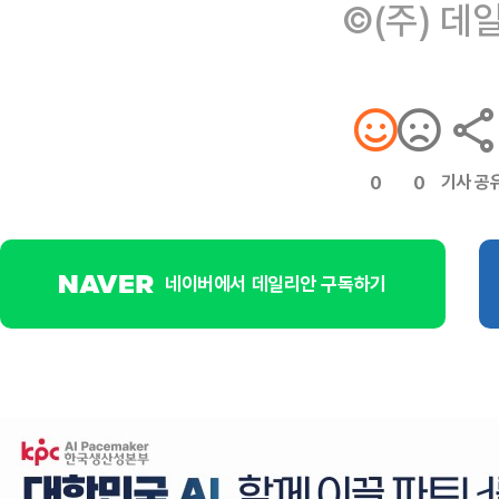
©(주) 데
기사 공
0
0
네이버에서 데일리안 구독하기