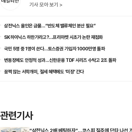
기사 모아 보기 >
삼전닉스 올인은 금물…“반도체 밸류체인 분산 필요”
SK하이닉스 하한가라고?…프리마켓 시초가 논란 재점화
국민 5명 중 1명이 쓴다…토스증권 가입자 1000만명 돌파
변동장에도 안정적 성과…신한운용 TDF 시리즈 수탁고 2조 돌파
꿈쩍 않는 서학개미, 절세 혜택에도 ‘미장’ 간다
관련기사
“삼전닉스 2배 베팅하자”…코스피 질주에 단타 나선 