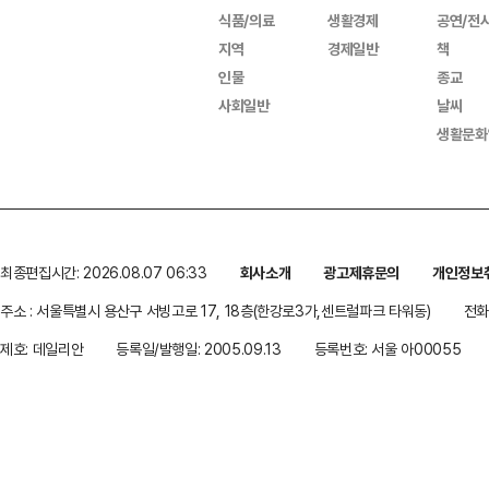
식품/의료
생활경제
공연/전
지역
경제일반
책
인물
종교
사회일반
날씨
생활문화
최종편집시간: 2026.08.07 06:33
회사소개
광고제휴문의
개인정보
주소 : 서울특별시 용산구 서빙고로 17, 18층(한강로3가,센트럴파크 타워동)
전화 
제호: 데일리안
등록일/발행일: 2005.09.13
등록번호: 서울 아00055