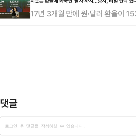
콜’의 순자산은 1조136억원으로 집
치솟는 환율에 외국인 '팔자'까지…증시, 비빌 언덕 있
서 한국투자증권, OKX, 컴투스홀
17년 3개월 만에 원·달러 환율이 
하는 투자 수요가 증가한 영향으로 
분 투자 이후 협력 방향과 중장기 
악화가 본격화되고 있다.최근 증시 
이 커지면서 변동성을 인컴 수익으로 
자증권과 OKX가 각각 800…
로' 불어난 외국인 투자자들이 글로
안으로 주목받고 있다.‘RISE 200
서 환차손 우려가 커지자 매도세를 
국내 최초 위클리 커버드콜 상장지수
면, 전날 코스피 지수는 전장 대비 162
을 목표로 삼…
장을 마쳤다.외국인 투자자가 약 7
키웠다.외국인은 지난달 7일부터 전
치우고 있…
댓글