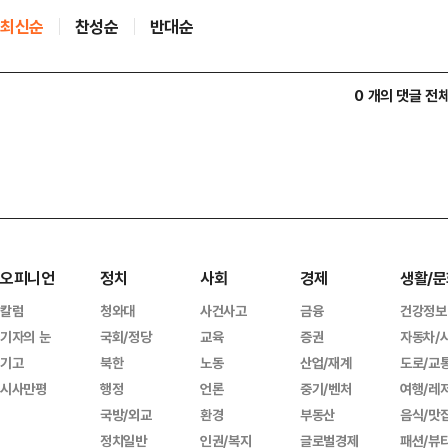
최신순
찬성순
반대순
0 개의 댓글 전
오피니언
정치
사회
경제
생활/문
칼럼
청와대
사건사고
금융
건강정보
기자의 눈
국회/정당
교육
증권
자동차/
기고
북한
노동
산업/재계
도로/교
시사만평
행정
언론
중기/벤처
여행/레
국방/외교
환경
부동산
음식/맛
정치일반
인권/복지
글로벌경제
패션/뷰