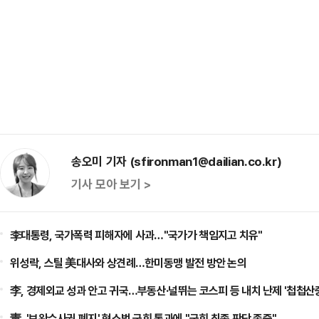
송오미 기자 (sfironman1@dailian.co.kr)
기사 모아 보기 >
李대통령, 국가폭력 피해자에 사과…"국가가 책임지고 치유"
위성락, 스틸 美대사와 상견례…한미동맹 발전 방안 논의
李, 경제외교 성과 안고 귀국…부동산·널뛰는 코스피 등 내치 난제 '첩첩산
靑, '보완수사권 폐지' 형소법 국회 통과에 "국회 최종 판단 존중"