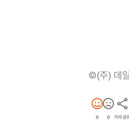
©(주) 데
기사 공
0
0