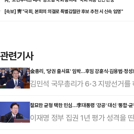
[속보] 靑 "국회, 본회의 의결로 특별감찰관 후보 추천 시 신속 임명"
관련기사
金총리, '당권 출사표' 임박…후임 강훈식·김용범·정성
김민석 국무총리가 6·3 지방선거를 
을 한다. 이재명 정부 출범 1주년 
있지만, 김 총리는 8월로 예정된 더
절묘한 균형 택한 민심…李대통령 '강공' 대신 '통합·균
이재명 정부 집권 1년 평가 성격을 
'고별 만찬'이 될 수 있다는 관측에 
국 16개 광역단체장 선거 중 12곳
는 2일 오후 서울 종로구 삼청동 총