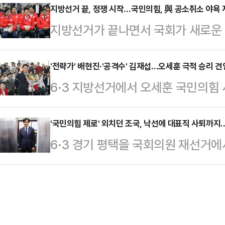
장 탈환에 실패했다. 민주당의 '절반
지방선거 끝, 정쟁 시작…국민의힘, 與 공소취소 야욕
비공식 일정으로 만찬 회동을 갖는다
지방선거가 끝나면서 국회가 새로운 
통령의 국정 운영 동력도 전방위적으
분 참석하겠다는 의사를 밝힌 것으로 
연관된 공소취소 특검법을 더불어민
는 전망이다.4일 중앙선거관리위원회
일…
저지해야 하는 국민의힘은 단일대오
'전략가' 배현진·'공격수' 김재섭…오세훈 극적 승리 견인
산·경기·인천·강원·충북·충남·대전·
6·3 지방선거에서 오세훈 국민의힘
와 함께 치러진 재보궐선거로 당내 
했다. 국민의힘은 서울·대구·경북·경남
리를 거둔 가운데 선거 과정에서 자
도권 다툼이 벌어질 것이란 관측이 
지방선거…
로 나섰던 배현진 서울시당위원장과
'국민의힘 제로' 외치던 조국, 낙선에 대표직 사퇴까지
는 모양새다.조승래 민주당 사무총장
6·3 경기 평택을 국회의원 재선거
재조명되고 있다. 오 당선인의 '전략
견을 마친 뒤 기자들과 만나 '선거 
유의동 당선인에게 밀려 낙선한 데 이
과 '공격수' 역할을 톡톡히 해낸 김
은 특검법을 재추진하는 것이냐…
지 내려놓으면서 혁신당이 중대 기로에
하며 의미 있는 성과를 거뒀다는 평
견제의 선봉을 자처했던 조국 대표가
딩 내 선거 캠프에서 당선이 확정된 
그 책임을 지고 당대표직에서도 물러나
세난이 끝나기를 바라는…