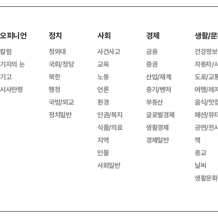
오피니언
정치
사회
경제
생활/문
칼럼
청와대
사건사고
금융
건강정보
기자의 눈
국회/정당
교육
증권
자동차/
기고
북한
노동
산업/재계
도로/교
시사만평
행정
언론
중기/벤처
여행/레
국방/외교
환경
부동산
음식/맛
정치일반
인권/복지
글로벌경제
패션/뷰
식품/의료
생활경제
공연/전
지역
경제일반
책
인물
종교
사회일반
날씨
생활문화