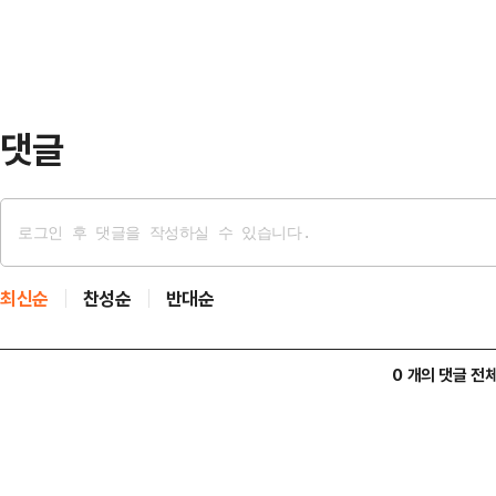
기에 직면했다는 평가도 나온다.이번
선거 이상의 의미를 가졌다. 자녀 
선고받아 의원직…
댓글
최신순
찬성순
반대순
0 개의 댓글 전