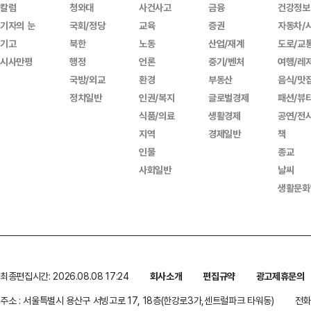
칼럼
청와대
사건사고
금융
건강정보
기자의 눈
국회/정당
교육
증권
자동차/
기고
북한
노동
산업/재계
도로/교
시사만평
행정
언론
중기/벤처
여행/레
국방/외교
환경
부동산
음식/맛
정치일반
인권/복지
글로벌경제
패션/뷰
식품/의료
생활경제
공연/전
지역
경제일반
책
인물
종교
사회일반
날씨
생활문화
최종편집시간: 2026.08.08 17:24
회사소개
편집규약
광고제휴문의
주소 : 서울특별시 용산구 서빙고로 17, 18층(한강로3가,센트럴파크 타워동)
전화 