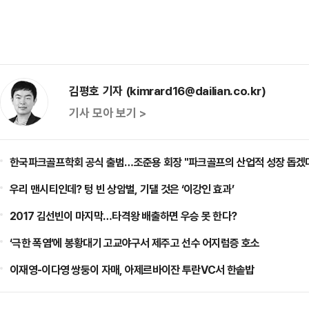
김평호 기자 (kimrard16@dailian.co.kr)
기사 모아 보기 >
한국파크골프학회 공식 출범…조준용 회장 "파크골프의 산업적 성장 돕겠
우리 맨시티인데? 텅 빈 상암벌, 기댈 것은 ‘이강인 효과’
2017 김선빈이 마지막…타격왕 배출하면 우승 못 한다?
‘극한 폭염’에 봉황대기 고교야구서 제주고 선수 어지럼증 호소
이재영-이다영 쌍둥이 자매, 아제르바이잔 투란VC서 한솥밥