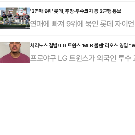
홍명보 축구대표팀 감독이 선수들의
잃고 쓰러졌기 때문이다.사태의 심
원투수 …
드러냈다.홍명보 감독이 이끄는 한국
'3연패 9위' 롯데, 주장·투수코치 등 2군행 통보
즉각 움직였다. SSG 측은 “오후 6
연패에 빠져 9위에 묶인 롯데 자이
10시 미국 유타주 프로보의 브리
것을 확인했다”며 “이후 현장에서 
롯데는 3일 광주-기아챔피언스필드에서
평가전에서 후반 12분에 터진 이동경
동기(…
그’ KIA 타이거즈전을 앞두고 주장
치리노스 결별! LG 트윈스 ‘MLB 불펜’ 리오스 영입 “
신승했다.지난달 31일 약체 트리니
프로야구 LG 트윈스가 외국인 투수 
등을 1군 엔트리에서 제외했다.베테랑 
둔 대표팀은 월드컵 직전 펼쳐진 두 
수 약셀 리오스(34)와 연봉 35만 달
2홈런 13타점 12득점 OPS(출루율
준비를 모두 마쳤다…
러(약 6억8000만원)에 입단 계약
하는 성적표를 받아들었다.포수 유강남도
인 리오스는 신장 190㎝, 체중 9
타점 OPS 0.667. 올 시즌에는 
할 전망이다.2011년 필라델피아 필
(MLB) 무대에 데뷔했다. 필라델피
산 93경기 100이닝 8승2패 평균자