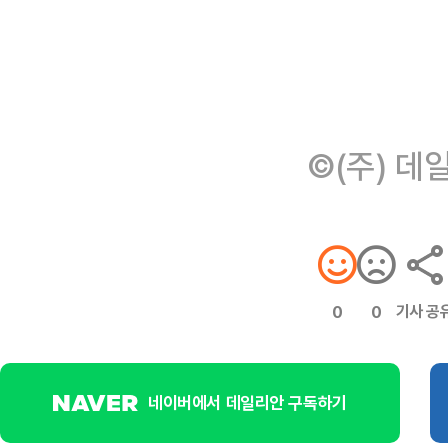
©(주) 데
기사 공
0
0
네이버에서 데일리안 구독하기