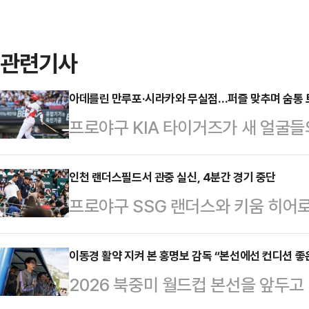
관련기사
아데를린 만루포·시라카와 무실점…퍼즐 맞추며 숨통 트
프로야구 KIA 타이거즈가 새 얼굴
발 더 앞서나갔다.KIA는 4일 광주
SOL뱅크 KBO리그’ 롯데 자이언츠와
인천 랜더스필드서 관중 실신, 4분간 경기 중단
프로야구 SSG 랜더스와 키움 히어
외국인 타자 아데를린 로드리게스는 또
필드에서 관중이 쓰러지는 사고가 발
투수 시라카와 게이쇼는 650일 만
열린 ‘2026 신한 SOL뱅크 KBO
이동경 활약 지켜 본 홍명보 감독 “본선에선 컨디션 좋은
다.이날 경기의 주인공은 단연 아데를
2026 북중미 월드컵 본선을 앞두고
앞둔 오후 6시 48분경 돌연 중단됐
루. 경기 흐름을 완전히 가져올 수 