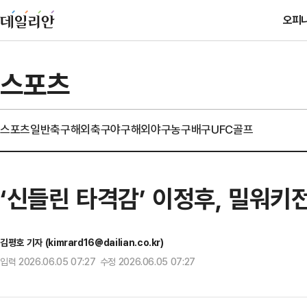
오피
스포츠
스포츠일반
축구
해외축구
야구
해외야구
농구
배구
UFC
골프
‘신들린 타격감’ 이정후, 밀워키
김평호 기자 (kimrard16@dailian.co.kr)
입력 2026.06.05 07:27 수정 2026.06.05 07:27