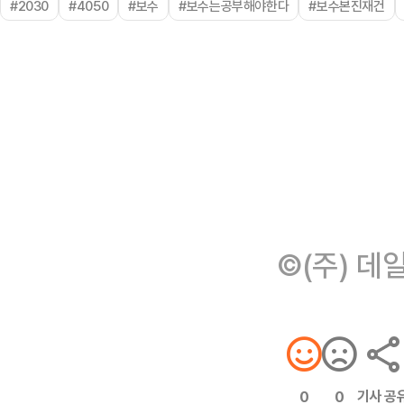
#2030
#4050
#보수
#보수는공부해야한다
#보수본진재건
©(주) 데
기사 공
0
0