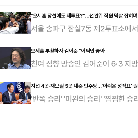
고 덤비다가 이렇게 암담한 상황을 만
책 사각지대에 놓인 중소기업과 미래
성적표를 받아 든 4일, 국민의힘 한
"오세훈 당선에도 재투표?"…선관위 직원 멱살 잡히며 
원을 확대하기 위한 것으로, 포용금융
서울 송파구 잠실7동 제2투표소에서
힘 대표를 향해 이같이 말했다. 지
나눠 운영된다.포용금융은 소기업, 창
운데, 현장을 찾은 선거관리위원회 
중 4곳을 지키는 데 그치자 장 대표
장비 기업, 사업…
다.4일 중앙일보에 따르면 김범진 서
오세훈 부활하자 김어준 "어쩌면 좋아"
있다. 일부에서는 사퇴를 거론하는 
친여 성향 방송인 김어준이 6·3 
40분쯤 잠실7동 제 2투표소를 방문
거를 지켜본 뒤 판단해야 한다"는 
장 선거 개표 중 오세훈 국민의힘 
들에게 "중요한 건 개표"라며 "선거
의힘은 이번 선거에…
자 "어쩌면 좋아"라고 탄식했다.김어
지선 4곳·재보궐 5곳 내준 민주당…'아쉬운 성적표' 
려를 끼쳐드린 점 사과드린다"고 말
'반쪽 승리' '미완의 승리' '찜찜한 
다 뉴스공장'에서 개표 상황을 분석하
부정선거 의혹 해소와 재선거 실시를
더불어민주당의 승리에 대한 당 안팎
이같이 말했다.이어 "이렇게 되면 보
"부정선거 의혹에…
은 광역단체장 16곳 가운데 12곳에
가 2명이나 살아 돌아오는 셈"이라며
경북·경남은 국민의힘에 내줬다. 민주
대선 후보급이 낙선하게 되는 것"이라