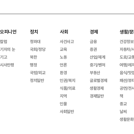
오피니언
정치
사회
경제
생활/문
칼럼
청와대
사건사고
금융
건강정보
기자의 눈
국회/정당
교육
증권
자동차/
기고
북한
노동
산업/재계
도로/교
시사만평
행정
언론
중기/벤처
여행/레
국방/외교
환경
부동산
음식/맛
정치일반
인권/복지
글로벌경제
패션/뷰
식품/의료
생활경제
공연/전
지역
경제일반
책
인물
종교
사회일반
날씨
생활문화