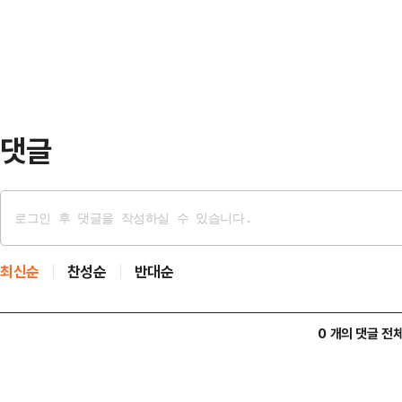
북·세종·대전·전북·전남광주·울산·
지율이 넉넉…
후보와 오세훈 국민의힘 후보 간 초접
역전하면서 근소한 차이로 승리를 거
49.15%…
댓글
최신순
찬성순
반대순
0 개의 댓글 전