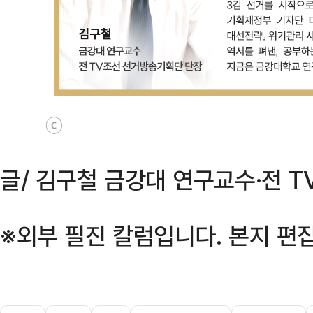
ⓒ
글/ 김구철 금강대 연구교수·전 
※외부 필진 칼럼입니다. 본지 편집