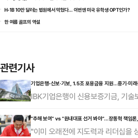
H-1B 10만 달러는 법원에서 막혔다… 이번엔 미국 유학생 OPT인가?
한 여름 골프의 역설
관련기사
기업은행-신보·기보, 1.5조 포용금융 지원…중기·미
IBK기업은행이 신용보증기금, 기술보
모의 포용·생산적 금융 지원에 나선
증기금과 '포용 및 생산적 금융 확대
"추해 보여" vs "원내대표 선거 봐야"…장동혁 책임론
"이미 오래전에 지도력과 리더십을 
총 1조5000억원 규모의 금융지원을