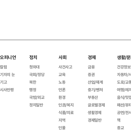
오피니언
정치
사회
경제
생활/문
칼럼
청와대
사건사고
금융
건강정보
기자의 눈
국회/정당
교육
증권
자동차/
기고
북한
노동
산업/재계
도로/교
시사만평
행정
언론
중기/벤처
여행/레
국방/외교
환경
부동산
음식/맛
정치일반
인권/복지
글로벌경제
패션/뷰
식품/의료
생활경제
공연/전
지역
경제일반
책
인물
종교