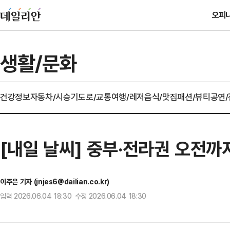
오피
생활/문화
건강정보
자동차/시승기
도로/교통
여행/레저
음식/맛집
패션/뷰티
공연
[내일 날씨] 중부·전라권 오전까
이주은 기자 (jnjes6@dailian.co.kr)
입력 2026.06.04 18:30 수정 2026.06.04 18:30