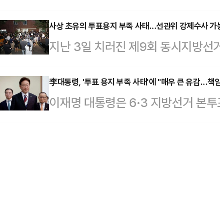
홍위(단종)로 분해 누적 관객수 16
업의 노동 구조를 다시 들여다보고 있
하고 희망찬 미래를 …
박지훈. 역대 대한민국 박스오피스 
사상 초유의 투표용지 부족 사태…선관위 강제수사 가능
작년 9월 조지아주 엘라벨의 현대차
지난 3일 치러진 제9회 동시지방선거
망울로 섬세한 감정선의 정점을 찍었던
475명을 체포했다. 한국 국적자도 
가 발생하며 중앙선거관리위원회를 향
키며 전국민적인 사랑을 받았다. 배
프 행정부의 강경 …
서는 "단순한 행정 실수를 넘어 헌법
李대통령, '투표 용지 부족 사태'에 "매우 큰 유감…책
하고, 그 뜨거운 여운이 가시기도 전
이재명 대통령은 6·3 지방선거 본투
제한된 사건"이라며 "조만간 선관위
다. 지난 5월 첫 방송을 시작한 티빙
서 투표 용지 부족으로 투표가 일시 
가능성은 매우 크다"고 내다봤다.4
주인공…
련해 "민주공화국에서 무엇보다 철저
서민민생대책위원회(서민위)는 전날
은 허점이 발생한 점 대해 매우 큰 
총장, 오민석 서울시선관위원장과 
청와대에서 주재한 수석·보좌관회의에
장과 조시훈 사무국장을 직권남…
국가기관은 국민의 신성한 참정권 행
준비를 다 해야 할 책무가 있다"며 