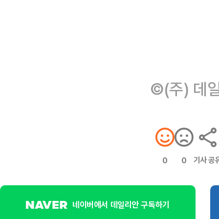
©(주) 데
기사 공
0
0
네이버에서 데일리안 구독하기