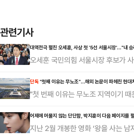
관련기사
대역전극 펼친 오세훈, 사상 첫 '5선 서울시장'…"내 
오세훈 국민의힘 서울시장 후보가 사상
이다. 정원오 더불어민주당 후보를 
다. 오 후보는 "오세훈 개인의 승리
단독
"첫째 이유는 무노조"…해외 논문이 파헤친 현대
"첫 번째 이유는 무노조 지역이기 
민의 승리다"라고 강조했다.오 후보
자동차그룹 메타플랜트(HMGMA) 
기자회견을 열고 "서울의 미래가 밝
계자의 이 발언이 최근 해외 학계의 
어제에 머물지 않는 단단함, 박지훈이 다음 페이지를 펼
가 켜졌다"며 이같이 말했다.이어 "
지난 2월 개봉한 영화 ‘왕을 사는 
생한 현대차 메타플랜트 관련 이민 단
각하지 않는다"며 "계층 이동 사다