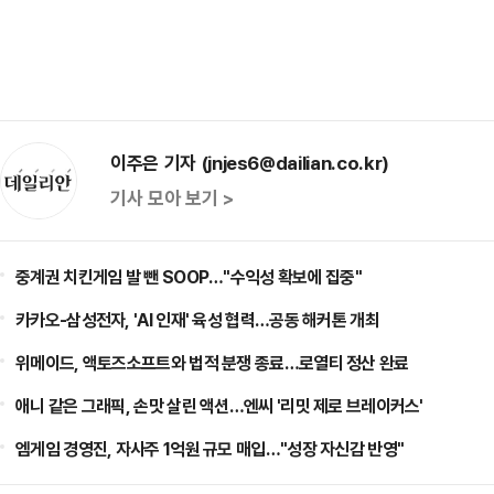
이주은 기자 (jnjes6@dailian.co.kr)
기사 모아 보기 >
중계권 치킨게임 발 뺀 SOOP…"수익성 확보에 집중"
카카오-삼성전자, 'AI 인재' 육성 협력…공동 해커톤 개최
위메이드, 액토즈소프트와 법적 분쟁 종료…로열티 정산 완료
애니 같은 그래픽, 손맛 살린 액션…엔씨 '리밋 제로 브레이커스'
엠게임 경영진, 자사주 1억원 규모 매입…"성장 자신감 반영"