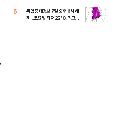
는 
5
10
폭염 중대경보 7일 오후 6시 해
與,
제…토요일 최저 22℃, 최고
스?
36℃
라"
며
최