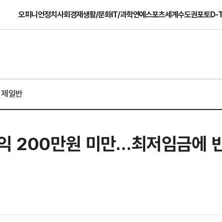
오피니언
정치
사회
경제
생활/문화
IT/과학
연예
스포츠
세계
수도권
포토
D-
경제일반
업익 200만원 미만…최저임금에 