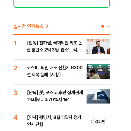
실시간 인기뉴스
1
6
[단독] 천하람, 국회의원 최초 논
'국
다
산 훈련소 2박 3일 '입소'…각개
에 
전투·야간행군 한다
2
7
코스피, 외인 매도 전환에 6300
박지
선 회복 실패 [시황]
령과
우
3
8
[단독] 美, 포스코 후판 상계관세
[단
1%대로…3.70%서 '뚝'
의'
외부
4
9
[인사] 광명시, 8월 11일자 정기
[현
인사 단행
중 