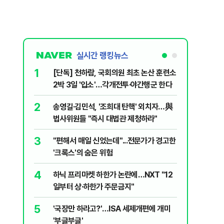
실시간 랭킹뉴스
1
6
[단독] 천하람, 국회의원 최초 논산 훈련소
[영상] 
2박 3일 '입소'…각개전투·야간행군 한다
진 日 의
2
7
송영길·김민석, '조희대 탄핵' 외치자…與
[단독 인
법사위원들 "즉시 대법관 제청하라"
된 C교수
된 행위"
3
8
"편해서 매일 신었는데"...전문가가 경고한
YG 사옥
'크록스'의 숨은 위험
체포…일
4
9
하닉 프리마켓 하한가 논란에…NXT "12
폭염 중대
일부터 상·하한가 주문금지"
일 최저 
5
10
'국장만 하라고?'…ISA 세제개편에 개미
송영길, 
'부글부글'
히려 이인