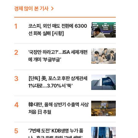
경제 많이 본 기사
1
코스피, 외인 매도 전환에 6300
선 회복 실패 [시황]
2
'국장만 하라고?'…ISA 세제개편
에 개미 '부글부글'
3
[단독] 美, 포스코 후판 상계관세
1%대로…3.70%서 '뚝'
4
韓·대만, 올해 상반기 수출액 사상
처음 日 추월
5
'7번째 도전' KDB생명 누가 품