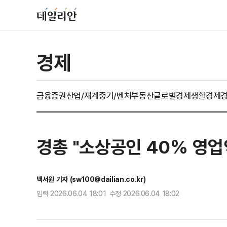
경제
금융
증권
산업/재계
중기/벤처
부동산
글로벌경제
생활경제
경총 "소상공인 40% 영
백서원 기자 (sw100@dailian.co.kr)
입력 2026.06.04 18:01 수정 2026.06.04 18:02