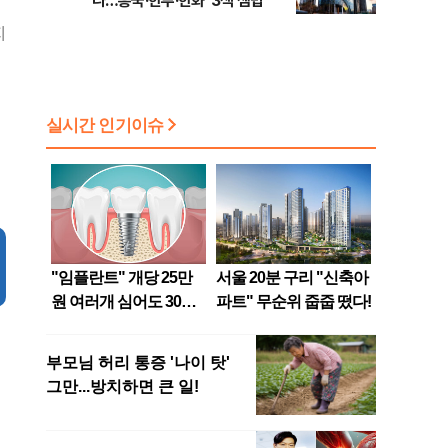
나…흥국·한투·한화 '3색 셈법'
지