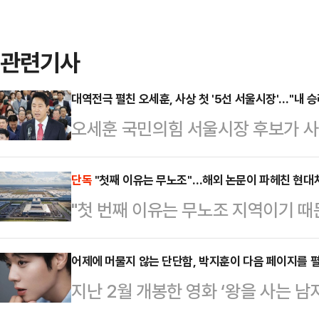
관련기사
대역전극 펼친 오세훈, 사상 첫 '5선 서울시장'…"내 
오세훈 국민의힘 서울시장 후보가 사상
이다. 정원오 더불어민주당 후보를 
다. 오 후보는 "오세훈 개인의 승리
단독
"첫째 이유는 무노조"…해외 논문이 파헤친 현대
"첫 번째 이유는 무노조 지역이기 
민의 승리다"라고 강조했다.오 후보
자동차그룹 메타플랜트(HMGMA) 
기자회견을 열고 "서울의 미래가 밝
계자의 이 발언이 최근 해외 학계의 
어제에 머물지 않는 단단함, 박지훈이 다음 페이지를 펼
가 켜졌다"며 이같이 말했다.이어 "
지난 2월 개봉한 영화 ‘왕을 사는 
생한 현대차 메타플랜트 관련 이민 단
각하지 않는다"며 "계층 이동 사다
홍위(단종)로 분해 누적 관객수 16