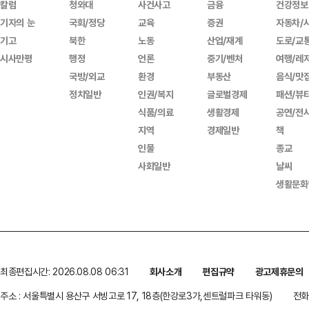
칼럼
청와대
사건사고
금융
건강정보
기자의 눈
국회/정당
교육
증권
자동차/
기고
북한
노동
산업/재계
도로/교
시사만평
행정
언론
중기/벤처
여행/레
국방/외교
환경
부동산
음식/맛
정치일반
인권/복지
글로벌경제
패션/뷰
식품/의료
생활경제
공연/전
지역
경제일반
책
인물
종교
사회일반
날씨
생활문화
최종편집시간: 2026.08.08 06:31
회사소개
편집규약
광고제휴문의
주소 : 서울특별시 용산구 서빙고로 17, 18층(한강로3가,센트럴파크 타워동)
전화 