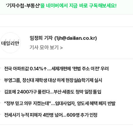
'기자수첩-부동산'
을 네이버에서 지금 바로 구독해보세요!
임정희 기자 (1jh@dailian.co.kr)
기사 모아 보기 >
전국 아파트값 0.14%↑…세제개편에 ‘편법 주소 이전’ 우려
부영그룹, 창신대 재학생 대상 하계 현장실습학기제 실시
김포에 2400가구 풀린다…부산·세종도 청약 일정 돌입
“정부 믿고 의무 지켰는데”…임대사업자, 양도세 혜택 폐지 반발
전세사기 누적 피해자 4만명 넘어…609명 추가 인정