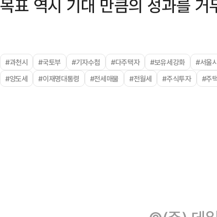
목표 역시 기대 만큼의 성과를 거
#과천시
#국토부
#기자수첩
#다주택자
#보유세강화
#서울
#양도세
#이재명대통령
#전세매물
#전월세
#주식투자
#주