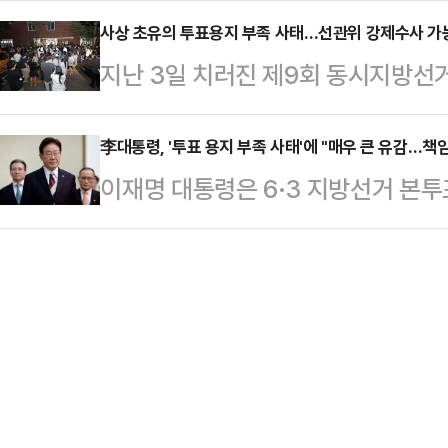
업의 노동 구조를 다시 들여다보고 있
하고 희망찬 미래를 …
박지훈. 역대 대한민국 박스오피스 
사상 초유의 투표용지 부족 사태…선관위 강제수사 가능
작년 9월 조지아주 엘라벨의 현대차
지난 3일 치러진 제9회 동시지방선거
망울로 섬세한 감정선의 정점을 찍었던
475명을 체포했다. 한국 국적자도 
가 발생하며 중앙선거관리위원회를 향
키며 전국민적인 사랑을 받았다. 배
프 행정부의 강경 …
서는 "단순한 행정 실수를 넘어 헌법
李대통령, '투표 용지 부족 사태'에 "매우 큰 유감…책
하고, 그 뜨거운 여운이 가시기도 전
이재명 대통령은 6·3 지방선거 본투
제한된 사건"이라며 "조만간 선관위
다. 지난 5월 첫 방송을 시작한 티빙
서 투표 용지 부족으로 투표가 일시 
가능성은 매우 크다"고 내다봤다.4
주인공…
련해 "민주공화국에서 무엇보다 철저
서민민생대책위원회(서민위)는 전날
은 허점이 발생한 점 대해 매우 큰 
총장, 오민석 서울시선관위원장과 
청와대에서 주재한 수석·보좌관회의에
장과 조시훈 사무국장을 직권남…
국가기관은 국민의 신성한 참정권 행
준비를 다 해야 할 책무가 있다"며 