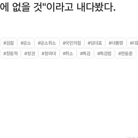
에 없을 것"이라고 내다봤다.
#검찰
#공소
#공소취소
#국민의힘
#당대표
#대통령
#대
#장동혁
#정권
#청와대
#취소
#특검
#특검법
#한동훈