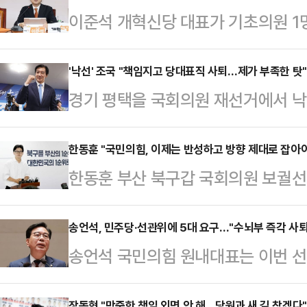
이준석 개혁신당 대표가 기초의원 1명
고 "국민의 기대에 미치지 못하는 
게 받아들인다"고 말했다.이준석 
'낙선' 조국 "책임지고 당대표직 사퇴…제가 부족한 탓"
경기 평택을 국회의원 재선거에서 낙
해단식을 갖고 "훌륭한 후보들이 마
에 책임을 지고 대표직에서 물러났다
은 부족한 당세로 그들을 충분히 뒷
"저는 잠시 멈추지만 당원 동지들은 당
한동훈 "국민의힘, 이제는 반성하고 방향 제대로 잡아
롯이 있다"며 이같이 말했다.먼저 그
한동훈 부산 북구갑 국회의원 보궐선
에 책임을 지고 당대표직에서 물러나
후보 한 분 한 분은 자랑스럽다"며 
보를 정면으로 지적하며, 자신이 선거
혁명 이후'의 실패와 아픔을 반복하지
정직하게 떳떳하…
듭 강조했다.한동훈 당선인은 4일 
송언석, 민주당·선관위에 5대 요구…"수뇌부 즉각 사
대와 단결이 반드시 필요하다고 믿어
송언석 국민의힘 원내대표는 이번 
린 당선 기자회견에서 "지금 국민의
당의 이름으로 헌신한 당원 동지들 앞
개표 강행과 관련해 자체 진상 파악, 
파들이 보이는 언행은 보수 정당이 
두 제가 부족했던 탓"…
장동혁 "막중한 책임 외면 안 해…당원과 새 길 찾겠다"