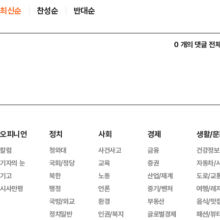
최신순
찬성순
반대순
0 개의 댓글 전
오피니언
정치
사회
경제
생활/문
칼럼
청와대
사건사고
금융
건강정보
기자의 눈
국회/정당
교육
증권
자동차/
기고
북한
노동
산업/재계
도로/교
시사만평
행정
언론
중기/벤처
여행/레
국방/외교
환경
부동산
음식/맛
정치일반
인권/복지
글로벌경제
패션/뷰