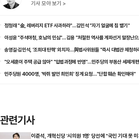
기사 모아 보기 >
정청래 "金, 레버리지 ETF 사과하라"…김민석 "자기 얼굴에 침 뱉기"
이성윤 "주석야청, 호남의 민심"…김용 "처절한 역사를 계파선거 말장난으
송영길·김민석, '조희대 탄핵' 외치자…與법사위원들 "즉시 대법관 제청하
"오세훈이 주택 공급 않아" "입법과정에 반영"…민주당의 부동산 세제개편
민주당원 4000명, '박쥐 발언 최민희' 징계 요청…"단합 훼손 확인해야"
관련기사
이준석, 개혁신당 '시의원 1명' 당선에 "국민 기대 못