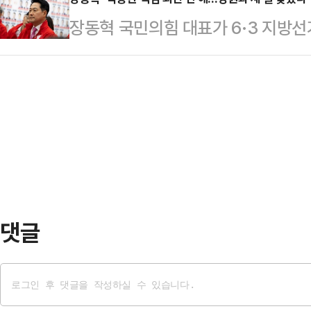
대 공식 요구를 여당과 선관위에 촉
적했다.이어 "이제는 (국민의힘이) 
장동혁 국민의힘 대표가 6·3 지방선
에서 긴급 의원총회를 소집하고 "투표
생각한다"며 "그런 점에 대해 많은 
책임을 외면하지 않고, 당원들과 함께
표와 개표에 동시 실시 사태 즉 서울
힘 복당 후 보수 재…
다.장동혁 대표는 4일 자신의 페이스
우 중대한 사안"이라며 이같이 요구했
선거였지만, 우리는 희망의 불씨를 지
에도 없던 전대미문의 사건"이라며 
랑하는 국민 여러분, 아쉬운 선거 결
한 행위는 공직…
송구스럽다는 말씀을 드린다"고 고개를
하한다"며 "분투하시고도 안타깝게 
의 말씀을 …
댓글