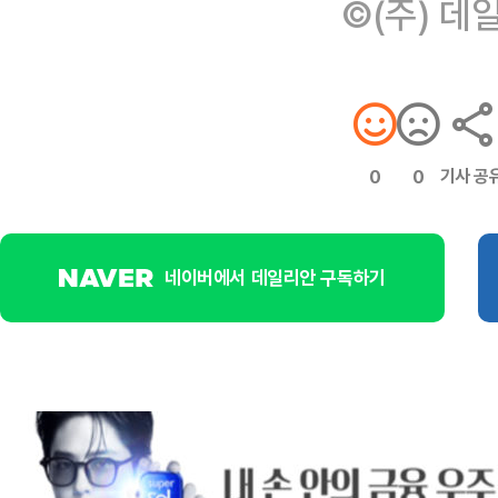
©(주) 데
기사 공
0
0
네이버에서 데일리안 구독하기