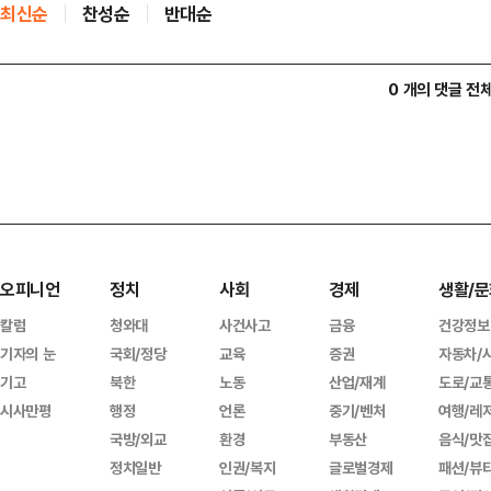
최신순
찬성순
반대순
0 개의 댓글 전
오피니언
정치
사회
경제
생활/문
칼럼
청와대
사건사고
금융
건강정보
기자의 눈
국회/정당
교육
증권
자동차/
기고
북한
노동
산업/재계
도로/교
시사만평
행정
언론
중기/벤처
여행/레
국방/외교
환경
부동산
음식/맛
정치일반
인권/복지
글로벌경제
패션/뷰