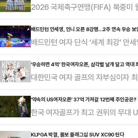
2026 국제축구연맹(FIFA) 북중미
국이 아닌 멕시코에 베이스캠프를 차
자를 발급받았으나, 정작 본선 경기가
배드민턴 안세영, 인니 오픈 8강행…2주 연속 우승 
배드민턴 여자 단식 ‘세계 최강’ 안
하지 못한 것으로 전해졌다.모하마드
아 오픈 8강에 진출하며 2주 연속 
사는 4일(현지시각) 이란 국영 방송
1위 안세영은 4일 인도네시아 자카
‘우승하면 4억’ 한국여자오픈, 삼각별 날개 달고 역대 
한 입국 비자가 멕시코 대사관을 통해
대한민국 여자 골프의 자부심이자 최
(BWF) 월드투어 슈퍼 1000 인도
직접 방문하거나 지문 인식 절차를 
가 ‘삼각별’의 프리미엄 날개를 달고
위·인도)를 경기 시작 44분 만에 게임
혔다.북중미 월드컵에…
벤츠 코리아가 타이틀 스폰서로서 대
‘약속의 US여자오픈’ 37억 가져갈 12번째 주인공은?
했다.직전 대회인 싱가포르 오픈에서
한국 여자골프가 최고 권위의 무대 
르세데스-벤츠 제40회 한국여자오픈
세영은 기세를 몰아 이번 대회에서도
피를 향한 샷을 날린다.미국여자프로골
일까지 나흘간 경기도 양주시 레이
…
대회인 ‘2026 U.S. 여자오픈’이
KLPGA 박결, 볼보 플래그십 SUV XC90 탄다
다. 1987년 첫 대회를 시작으로 지