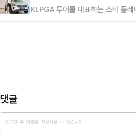
KLPGA 투어를 대표하는 스타 플레
팰리세이즈의 리비에라 컨트리클럽(파
사를 함께 써 내려온 이 대회가 올해
의 플래그십 SUV를 타고 필드를 
돌입한다.이번 대회는 주관사인 미국
계 더 끌어올렸다는 …
스(대표 황호진)는 KLPGA 투어 
프 역사상 역대 최고액인 1250만 
다고 4일 밝혔다. 이번 계약으로 
목을 집중시키고 있다. 특히 우승 상금
SUV 모델인 ‘XC90 플러그인 하이
있어 …
고 편안하게 투어 일정을 소화한다.
무대에서 꾸준히 활약해온 박결의 성
다. 철저한 자기관…
댓글