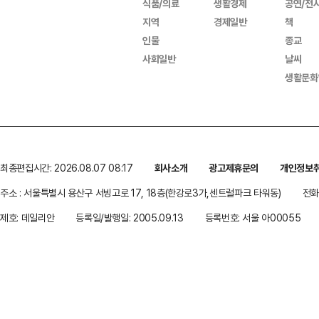
식품/의료
생활경제
공연/전
지역
경제일반
책
인물
종교
사회일반
날씨
생활문화
최종편집시간: 2026.08.07 08:17
회사소개
광고제휴문의
개인정보
주소 : 서울특별시 용산구 서빙고로 17, 18층(한강로3가,센트럴파크 타워동)
전화 
제호: 데일리안
등록일/발행일: 2005.09.13
등록번호: 서울 아00055