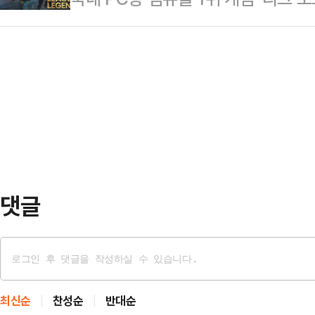
거세다.시민단체가 이 사건과 관련해
성을 묻는 질문에 "모든 가능성이 다
개발사인 라이엇게임즈가 유료 가맹 
제로 비화 조짐이다. 다만 법조계는
고 밝혔다. 법조…
을 강제 차단 예고하면서 법적 공방
높지 않을 것으로 내다봤다.28일
계에 따르면 한국인터넷PC카페협동
'정원오의 착착캠프 지지자'란 타이
(라이엇게임즈)를 상대로 서울중앙지
불상의 인물과 정 후보, …
앞서 라이엇게임즈는 국내 PC방 업주
비스' 계약을 맺고 가맹 PC방에서 리
사 게임에 접…
댓글
최신순
찬성순
반대순