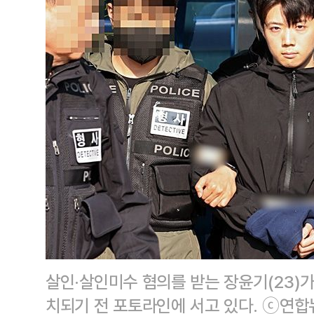
살인·살인미수 혐의를 받는 장윤기(23)
치되기 전 포토라인에 서고 있다. ⓒ연합