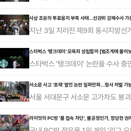
어보니 725]지난 3일 치러진 제9
지 부족' 사태가 발생하며 중앙선거
사상 초유의 투표용지 부족 사태…선관위 강제수사 가능
지난 3일 치러진 제9회 동시지방선거
다. 법조계에서는 "단순한 행정 실수
가 발생하며 중앙선거관리위원회를 향
물리적으로 제한된 사건"이라며 "조
서는 "단순한 행정 실수를 넘어 헌법
스타벅스 '탱크데이' 모욕죄 성립할까 [법조계에 물어보
사가 진행될 가능성은 매우 크다"고 
스타벅스 '탱크데이' 논란을 수사 중
제한된 사건"이라며 "조만간 선관위
면 시민단체 서민민생대책위원회(서
있다. 핵심 쟁점은 5·18 유공자·유
가능성은 매우 크다"고 내다봤다.4
허철훈 사무총장, 오민석…
기념재단과 공법 3단체(부상자회·공
서소문 사고 '호재' 발언 논란 일파만파…형사 처벌 가
서민민생대책위원회(서민위)는 전날
서울 서대문구 서소문 고가차도 붕괴
신세계그룹 회장과 손정현 전 스타벅
총장, 오민석 서울시선관위원장과 
확산하고 있다. 더불어민주당 정원오
5·18특별법 위반, 정보통신망법상 
장과 조시훈 사무국장을 직권남…
팅방에서 성명불상의 인물이 '참사'를
라이엇의 PC방 '롤 접속 차단', 불공정인가, 정당한 
에 고소했다.박정보 서울경찰청장은 
국내 PC방 점유율 1위 게임 '리그 오