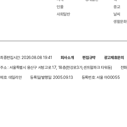
인물
종교
사회일반
날씨
생활문화
최종편집시간: 2026.08.08 19:41
회사소개
편집규약
광고제휴문의
주소 : 서울특별시 용산구 서빙고로 17, 18층(한강로3가,센트럴파크 타워동)
전화 
제호: 데일리안
등록일/발행일: 2005.09.13
등록번호: 서울 아00055