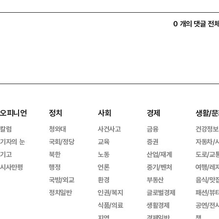
0 개의 댓글 전
오피니언
정치
사회
경제
생활/문
칼럼
청와대
사건사고
금융
건강정보
기자의 눈
국회/정당
교육
증권
자동차/
기고
북한
노동
산업/재계
도로/교
시사만평
행정
언론
중기/벤처
여행/레
국방/외교
환경
부동산
음식/맛
정치일반
인권/복지
글로벌경제
패션/뷰
식품/의료
생활경제
공연/전
지역
경제일반
책