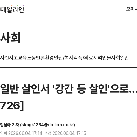
오피
사회
사건사고
교육
노동
언론
환경
인권/복지
식품/의료
지역
인물
사회일반
일반 살인서 '강간 등 살인'으로
726]
김남하 기자 (skagk1234@dailian.co.kr)
입력 2026.06.04 17:14 수정 2026.06.04 17:15