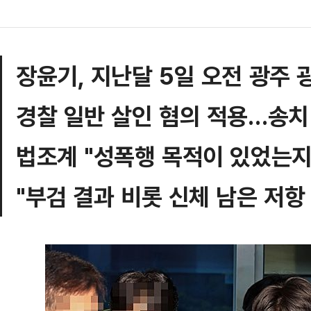
장윤기, 지난달 5일 오전 광주
경찰 일반 살인 혐의 적용…송치 
법조계 "성폭행 목적이 있었는지
"부검 결과 비롯 신체 남은 저항