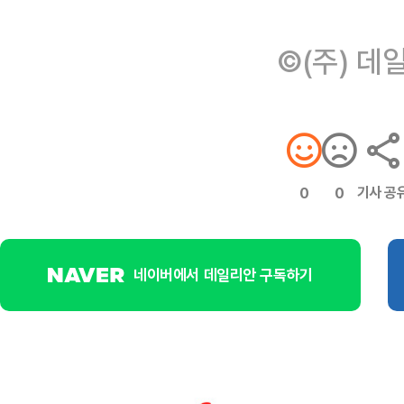
©(주) 데
기사 공
0
0
네이버에서 데일리안 구독하기