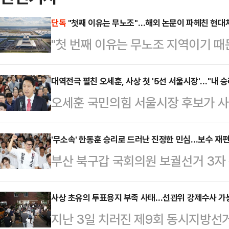
단독
"첫째 이유는 무노조"…해외 논문이 파헤친 현대
"첫 번째 이유는 무노조 지역이기 
자동차그룹 메타플랜트(HMGMA) 
계자의 이 발언이 최근 해외 학계의 
대역전극 펼친 오세훈, 사상 첫 '5선 서울시장'…"내 
오세훈 국민의힘 서울시장 후보가 사상
생한 현대차 메타플랜트 관련 이민 단
이다. 정원오 더불어민주당 후보를 
업의 노동 구조를 다시 들여다보고 있
다. 오 후보는 "오세훈 개인의 승리
'무소속' 한동훈 승리로 드러난 진정한 민심…보수 재편
작년 9월 조지아주 엘라벨의 현대차
부산 북구갑 국회의원 보궐선거 3자
민의 승리다"라고 강조했다.오 후보
475명을 체포했다. 한국 국적자도 
거두면서 이번 결과가 향후 보수 재
기자회견을 열고 "서울의 미래가 밝
프 행정부의 강경 …
고 있다. 이번 승리가 이재명 정부에
사상 초유의 투표용지 부족 사태…선관위 강제수사 가능
가 켜졌다"며 이같이 말했다.이어 "
지난 3일 치러진 제9회 동시지방선거
국민의힘 지도부를 향한 보수층 내
각하지 않는다"며 "계층 이동 사다