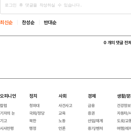
최신순
찬성순
반대순
0 개의 댓글 전
오피니언
정치
사회
경제
생활/문
칼럼
청와대
사건사고
금융
건강정보
기자의 눈
국회/정당
교육
증권
자동차/
기고
북한
노동
산업/재계
도로/교
시사만평
행정
언론
중기/벤처
여행/레