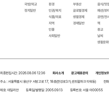
국방/외교
환경
부동산
음식/맛
정치일반
인권/복지
글로벌경제
패션/뷰
식품/의료
생활경제
공연/전
지역
경제일반
책
인물
종교
사회일반
날씨
생활문화
최종편집시간: 2026.08.06 12:36
회사소개
광고제휴문의
개인정보
주소 : 서울특별시 용산구 서빙고로 17, 18층(한강로3가,센트럴파크 타워동)
전화 
제호: 데일리안
등록일/발행일: 2005.09.13
등록번호: 서울 아00055