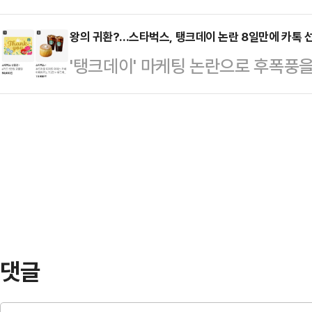
가 발생하며 중앙선거관리위원회를 향
분석이 나온다.한동훈 당선인은 4일 오
하고 희망찬 미래를 …
서는 "단순한 행정 실수를 넘어 헌법
왕의 귀환?...스타벅스, 탱크데이 논란 8일만에 카톡 
상황에서 42.99%를 득표해 하정
'탱크데이' 마케팅 논란으로 후폭풍
제한된 사건"이라며 "조만간 선관위
후보를 따돌리고 당선을 확정지었다. 하
교환권 부문 1위 자리를 되찾았다.4
가능성은 매우 크다"고 내다봤다.4
15.76%를 얻었…
카페 카테고리에서 스타벅스 5만원권
서민민생대책위원회(서민위)는 전날
당 부문에서 7년간 1위를 유지해 왔으
총장, 오민석 서울시선관위원장과 
피에 선두 자리를 내준 바 있다. 하지
장과 조시훈 사무국장을 직권남…
한 것이다.스타벅스 디저트 세트는 
기록했다. 10위권 내 상품 가운데 
앞서…
댓글