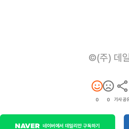
©(주) 데
기사 공
0
0
네이버에서 데일리안 구독하기