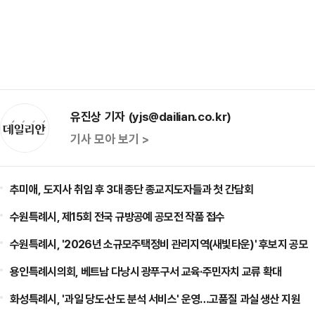
유진상 기자 (yjs@dailian.co.kr)
기사 모아 보기 >
추미애, 도지사 취임 후 3대 종단 종교지도자들과 첫 간담회
수원특례시, 제15회 전국 규방공예 공모전 작품 접수
수원특례시, '2026년 소규모주택정비 관리지역(새빛타운)' 후보지 공모
용인특례시의회, 베트남 다낭시 광푸구서 교육·주민자치 교류 확대
화성특례시, '과일 당도·산도 분석 서비스' 운영…고품질 과실 생산 지원