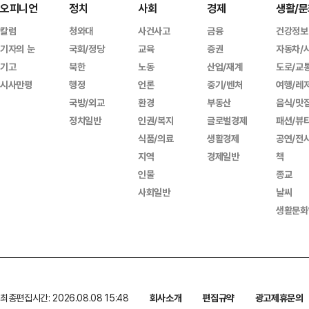
오피니언
정치
사회
경제
생활/문
칼럼
청와대
사건사고
금융
건강정보
기자의 눈
국회/정당
교육
증권
자동차/
기고
북한
노동
산업/재계
도로/교
시사만평
행정
언론
중기/벤처
여행/레
국방/외교
환경
부동산
음식/맛
정치일반
인권/복지
글로벌경제
패션/뷰
식품/의료
생활경제
공연/전
지역
경제일반
책
인물
종교
사회일반
날씨
생활문화
최종편집시간: 2026.08.08 15:48
회사소개
편집규약
광고제휴문의