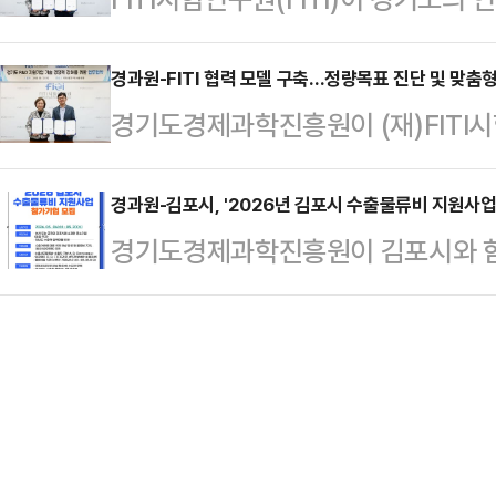
원장을 비롯한 경영진은 이날 파주 
중소기업 7개사가 참가했다. 참가기
원 체계 구축에 힘을 보탠다. 연구
산업 현안 대응과 현장 중심 기업지
기, 제조설비 등 다양한 분…
등 다각도로 기업 지원책을 마련한다는
경과원-FITI 협력 모델 구축…정량목표 진단 및 맞춤형
기도가 추진 중인 '경기북부 대개조 
경기도경제과학진흥원이 (재)FITI
학진흥원과 '경기도 R&D 지원기업의
경기북부 기업지원 기능 강화와 균형
기관의 기술경쟁력 강화를 위한 업무
체결했다고 14일 밝혔다.이번 협약
점이라는 의미를 갖는다.…
협력체계를 구축했다고 13일 밝혔다
경과원-김포시, '2026년 김포시 수출물류비 지원사업'
소기업들에게 연구개발 초기 단계부터
경기도경제과학진흥원이 김포시와 함께
도화에 따라 빠르게 증가하는 전략산
준과 시험평가, 인증 서비스 등을 
업' 참여기업을 오는 20일까지 선착
경기도 R&D 지원사업 수행기업이 
은 최근 고환율 장기화와 국제 정세
애로를 해소하기 위해 추진됐다.경기
출 관련 부대비용까지 확대되는 상황
구기관을 대상으로 기술개발부터 사
완화하고 안정적인 해외 판로 확보를
혁신 지…
담은 수출 초기기업과 소규모 제조