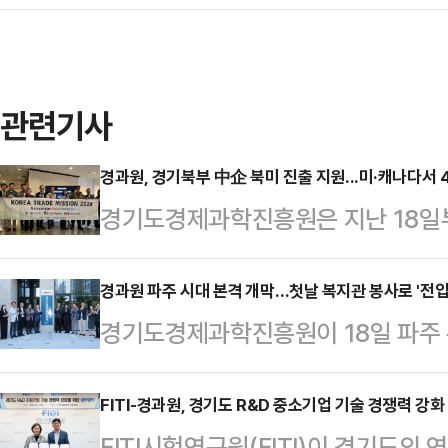
관련기사
경과원, 경기북부 中企 북미 진출 지원...미·캐나다서 
경기도경제과학진흥원은 지난 18일부
스와 캐나다 밴쿠버에서 '2026년 
456만 달러 규모의 수출상담 성과
경과원 파주 시대 본격 개막…첫날 복지관 봉사로 '전입
경기도경제과학진흥원이 18일 파주 
단은 중동 정세 불안과 공급망 재편
전을 위한 새로운 출발에 나섰다.경
진 가운데, 경기북부 중소기업의 안
117-46 동보타워 5층에 마련된 
FITI-경과원, 경기도 R&D 중소기업 기술 경쟁력 강화
해 추진됐다.이번 프로그램에는 남양
FITI시험연구원(FITI)이 경기도의