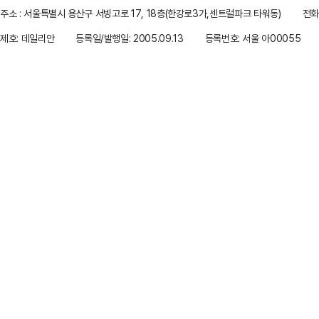
주소 : 서울특별시 용산구 서빙고로 17, 18층(한강로3가,센트럴파크 타워동)
전화 
제호: 데일리안
등록일/발행일: 2005.09.13
등록번호: 서울 아00055