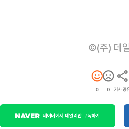
©(주) 데
기사 공
0
0
네이버에서 데일리안 구독하기