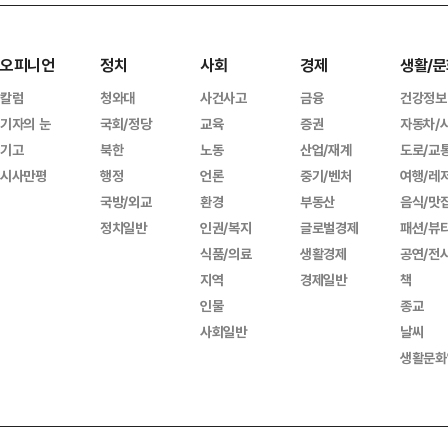
오피니언
정치
사회
경제
생활/문
칼럼
청와대
사건사고
금융
건강정보
기자의 눈
국회/정당
교육
증권
자동차/
기고
북한
노동
산업/재계
도로/교
시사만평
행정
언론
중기/벤처
여행/레
국방/외교
환경
부동산
음식/맛
정치일반
인권/복지
글로벌경제
패션/뷰
식품/의료
생활경제
공연/전
지역
경제일반
책
인물
종교
사회일반
날씨
생활문화