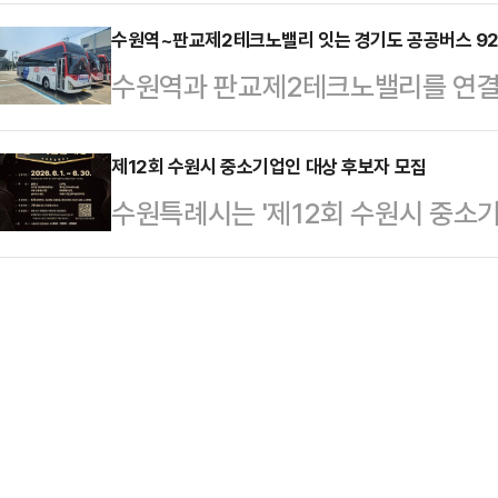
파크)에서 열리는 '소비자가전박람회(C
무겁고 엄중하게 받아들이겠다"고 말
매교동(팽나무) △행궁동(뽕…
참가할 9개 중소기업을 오는 7월 1
수원역~판교제2테크노밸리 잇는 경기도 공공버스 920
자원봉사자, 캠프 관계자들에게 감사
수원역과 판교제2테크노밸리를 연결하
비자가전협회(CTA)가 주관하는 소
정희윤 후보를 향해 "위로와 존경의 
오전 5시 30분 운행을 시작했다.9
·정보기술(IT) 박람회다. 정보기술(I
에 반영하겠다"고 밝…
입주로 증가한 판교 방면 이동 수요에
제12회 수원시 중소기업인 대상 후보자 모집
티·자율주행·사물인터넷·이동통신·반
수원특례시는 '제12회 수원시 중소기
발생한 우만동4단지 일대 승차난을 
보인다.시는 '수원시관' 운영으로 중
집한다고 1일 밝혔다.수원시 중소기
10번 출구·헌혈의집을 출발해 매교
소기업의…
출 증대 등으로 지역경제 발전에 이
등을 거쳐 판교제2테크노밸리와 국
높인 우수 중소기업인을 발굴해 수여
수원역과 매교역 생활권을 판교 업무
신 △기술개발 △수출진흥 △창업·벤
일 것으로 기대된다.…
부문에서 대상 각 1명을 선정한다.
공고일(6월 1일) 현재 3년 이상 계