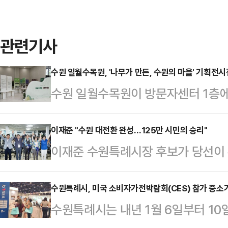
관련기사
수원 일월수목원, '나무가 만든, 수원의 마을' 기획전시
수원 일월수목원이 방문자센터 1층에서
의 마을'을 연다.수원의 지명에 담긴
보며 나무와 숲이 도시와 마을의 형
이재준 "수원 대전환 완성…125만 시민의 승리"
이재준 수원특례시장 후보가 당선이 
다. 생성형 인공지능 기술을 활용해
승리가 아니라 수원의 중단 없는 발
이미지도 함께 선보인다.전시는 수원
며 당선 소감을 밝혔다.이 당선인은
수원특례시, 미국 소비자가전박람회(CES) 참가 중소
△송죽동(소나무·대나무) △파장동(
수원특례시는 내년 1월 6일부터 1
시민의 명령"이라며 "기쁨보다 책임이
나무) △오목천동(벽오동나무) △세