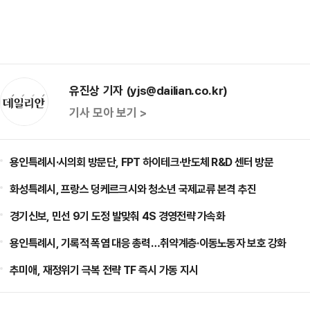
유진상 기자 (yjs@dailian.co.kr)
기사 모아 보기 >
용인특례시·시의회 방문단, FPT 하이테크·반도체 R&D 센터 방문
화성특례시, 프랑스 덩케르크시와 청소년 국제교류 본격 추진
경기신보, 민선 9기 도정 발맞춰 4S 경영전략 가속화
용인특례시, 기록적 폭염 대응 총력…취약계층·이동노동자 보호 강화
추미애, 재정위기 극복 전략 TF 즉시 가동 지시