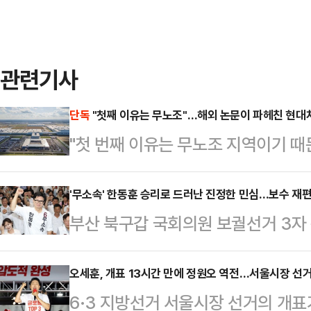
관련기사
단독
"첫째 이유는 무노조"…해외 논문이 파헤친 현대
"첫 번째 이유는 무노조 지역이기 
자동차그룹 메타플랜트(HMGMA) 
계자의 이 발언이 최근 해외 학계의 
'무소속' 한동훈 승리로 드러난 진정한 민심…보수 재편
부산 북구갑 국회의원 보궐선거 3자
생한 현대차 메타플랜트 관련 이민 단
거두면서 이번 결과가 향후 보수 재
업의 노동 구조를 다시 들여다보고 있
고 있다. 이번 승리가 이재명 정부에
오세훈, 개표 13시간 만에 정원오 역전…서울시장 선거
작년 9월 조지아주 엘라벨의 현대차
6·3 지방선거 서울시장 선거의 개표가
국민의힘 지도부를 향한 보수층 내
475명을 체포했다. 한국 국적자도 