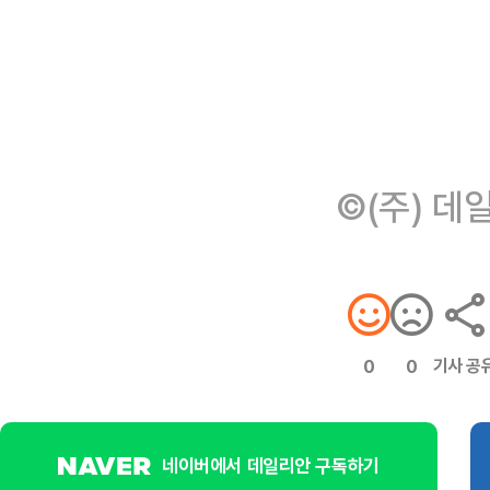
©(주) 데
기사 공
0
0
네이버에서 데일리안 구독하기