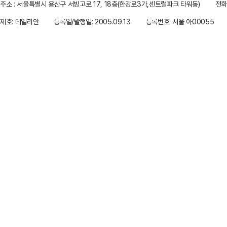
주소 : 서울특별시 용산구 서빙고로 17, 18층(한강로3가,센트럴파크 타워동)
전화 
제호: 데일리안
등록일/발행일: 2005.09.13
등록번호: 서울 아00055