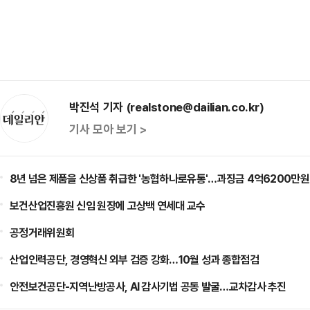
박진석 기자 (realstone@dailian.co.kr)
기사 모아 보기 >
8년 넘은 제품을 신상품 취급한 '농협하나로유통'…과징금 4억6200만원
보건산업진흥원 신임 원장에 고상백 연세대 교수
공정거래위원회
산업인력공단, 경영혁신 외부 검증 강화…10월 성과 종합점검
안전보건공단-지역난방공사, AI 감사기법 공동 발굴…교차감사 추진