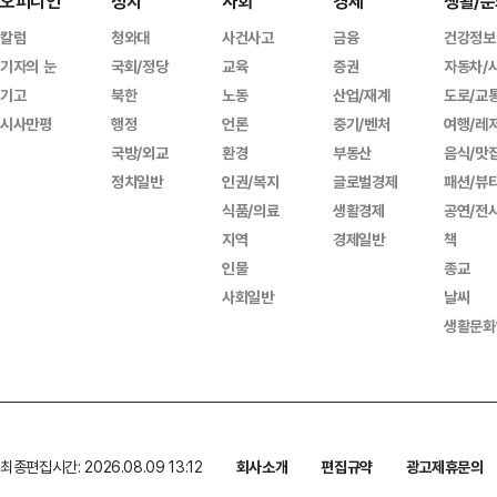
오피니언
정치
사회
경제
생활/문
칼럼
청와대
사건사고
금융
건강정보
기자의 눈
국회/정당
교육
증권
자동차/
기고
북한
노동
산업/재계
도로/교
시사만평
행정
언론
중기/벤처
여행/레
국방/외교
환경
부동산
음식/맛
정치일반
인권/복지
글로벌경제
패션/뷰
식품/의료
생활경제
공연/전
지역
경제일반
책
인물
종교
사회일반
날씨
생활문화
최종편집시간: 2026.08.09 13:12
회사소개
편집규약
광고제휴문의