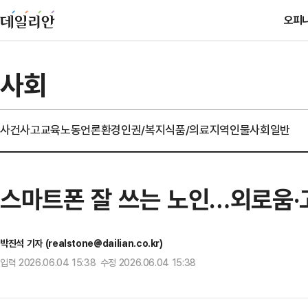
오피
사회
사건사고
교육
노동
언론
환경
인권/복지
식품/의료
지역
인물
사회일반
스마트폰 잘 쓰는 노인…외로움·
박진석 기자 (realstone@dailian.co.kr)
입력 2026.06.04 15:38 수정 2026.06.04 15:38