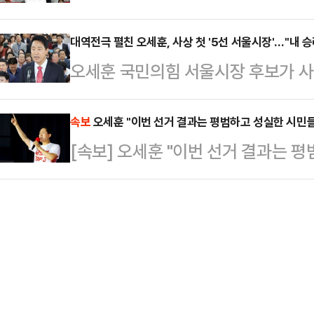
훈 국민의힘 후보가 정원오 더불어민
분석이 나온다.한동훈 당선인은 4일 오
프 행정부의 강경 …
표 시작 13시간여 만이다.이날 중
대역전극 펼친 오세훈, 사상 첫 '5선 서울시장'…"내 
상황에서 42.99%를 득표해 하정
오세훈 국민의힘 서울시장 후보가 사상
94.12% 상황에서 오 후보가 48.6
후보를 따돌리고 당선을 확정지었다. 하
이다. 정원오 더불어민주당 후보를 
섰다.정 후보는 48.59%(239만 
15.76%를 얻었…
다. 오 후보는 "오세훈 개인의 승리
속보
오세훈 "이번 선거 결과는 평범하고 성실한 시민들
하고 있다. 두 후보 간 격차는 단 46
[속보] 오세훈 "이번 선거 결과는 
민의 승리다"라고 강조했다.오 후보
야말로 초박빙 양상이다.한편, 선관
기자회견을 열고 "서울의 미래가 밝
가 켜졌다"며 이같이 말했다.이어 "
각하지 않는다"며 "계층 이동 사다
하고 희망찬 미래를 …