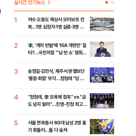
실시간 인기뉴스
권
1
6
여수 오동도 해상서 모터보트 전
손현
복…1명 심정지·1명 실종·3명 경
통령
상
2
7
李, '개미 반발'에 'ISA 개편안' 질
UA
타?…국민의힘 "'남 탓 쇼' 멈춰
줄이
라"
3
8
송영길·김민석, 제주서 분열보단
평택
'통합·화합' 부각…정청래 "당 공
레일
격해 놓고 뻔뻔해"
4
9
"정청래, 李 모욕에 침묵" vs "금
부산
도 넘지 말라"…친명-친청 최고위
아 
원 후보, 제주서 격돌
5
10
서울 면목동서 60대 남성 2명 흉
호르
기 휘둘러…둘 다 숨져
파…