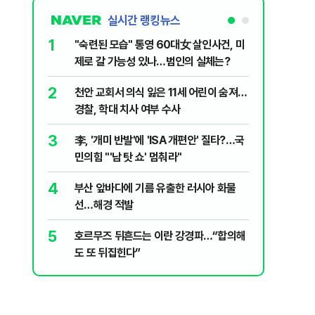
실시간 랭킹뉴스
1
6
"숙련된 모습" 통영 60대女 살인사건, 미
지구촌 덮
제로 갈 가능성 있나…범인의 실체는?
기도 끊
2
7
천안 교회서 의식 잃은 11세 어린이 숨져…
신동엽의 
경찰, 학대 치사 여부 수사
‘대중적 편
3
8
李, '개미 반발'에 'ISA 개편안' 질타?…국
입추 하루
민의힘 "'남 탓 쇼' 멈춰라"
37도'…
있는 치료
4
9
부산 앞바다에 기름 유출한 러시아 화물
민주당 당
선…해경 적발
론?…김민
5
10
호르무즈 뒤흔드는 이란 강경파…“합의해
‘탄약 고
도 또 뒤집힌다”
색출하라