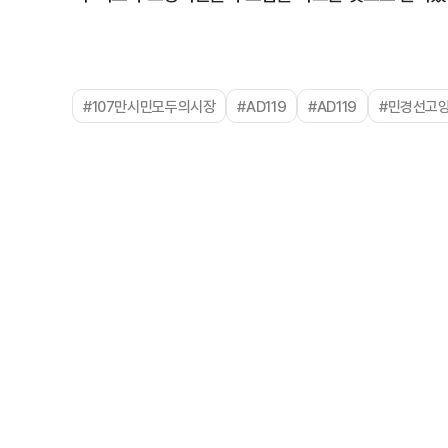
#107만시민모두의시장
#AD119
#AD119
#민경선고