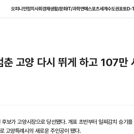
오피니언
정치
사회
경제
생활/문화
IT/과학
연예
스포츠
세계
수도권
포토
D-
멈춘 고양 다시 뛰게 하고 107만
선 후보가 고양시장으로 당선됐다. 개표 초반부터 일찌감치 승기를
로 고양특례시의 새로운 주인공이 됐다.