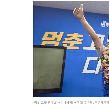
민경선 고양시장 후보가 4일 새벽 당선이 확정된후 손을 번쩍 든 채 활짝