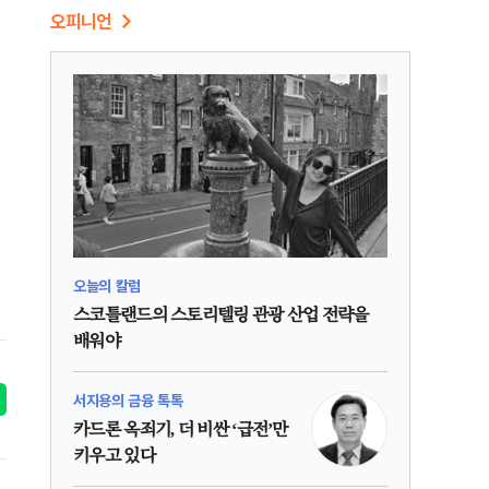
오피니언
오늘의 칼럼
스코틀랜드의 스토리텔링 관광 산업 전략을
배워야
서지용의 금융 톡톡
카드론 옥죄기, 더 비싼 ‘급전’만
키우고 있다