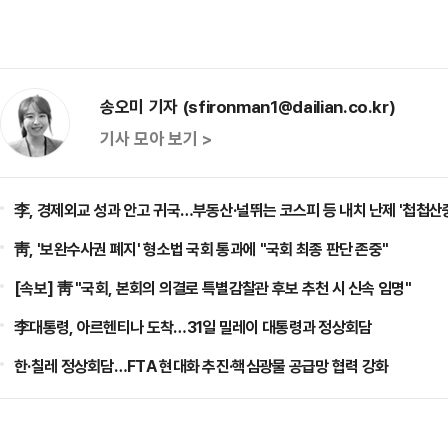
송오미 기자 (sfironman1@dailian.co.kr)
기사 모아 보기 >
李, 경제외교 성과 안고 귀국…부동산·널뛰는 코스피 등 내치 난제 '첩첩산
靑, '보완수사권 폐지' 형소법 국회 통과에 "국회 최종 판단 존중"
[속보] 靑 "국회, 본회의 의결로 특별감찰관 후보 추천 시 신속 임명"
李대통령, 아르헨티나 도착…31일 밀레이 대통령과 정상회담
한·칠레 정상회담…FTA 현대화 추진·핵심광물 공급망 협력 강화