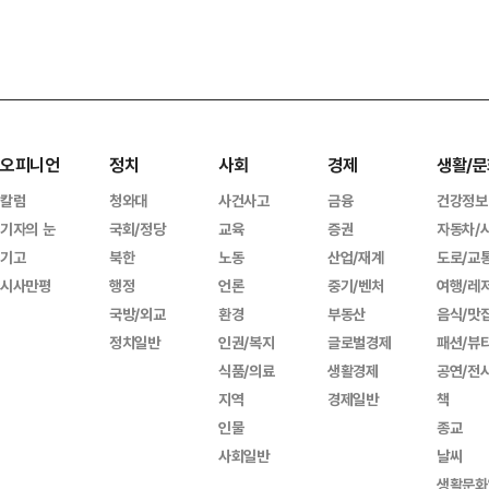
오피니언
정치
사회
경제
생활/문
칼럼
청와대
사건사고
금융
건강정보
기자의 눈
국회/정당
교육
증권
자동차/
기고
북한
노동
산업/재계
도로/교
시사만평
행정
언론
중기/벤처
여행/레
국방/외교
환경
부동산
음식/맛
정치일반
인권/복지
글로벌경제
패션/뷰
식품/의료
생활경제
공연/전
지역
경제일반
책
인물
종교
사회일반
날씨
생활문화