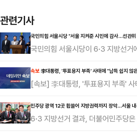
관련기사
국민의힘 서울시당 "서울 지켜준 시민에 감사…선관위
국민의힘 서울시당이 6·3 지방선거
후보들에게 지지를 보낸 시민들에게 감
태에 대한 책임을 강하게 요구했다.
속보
李대통령, '투표용지 부족' 사태에 "납득 쉽지 않은
[속보] 李대통령, '투표용지 부족' 사
은 4일 국회 소통관에서 열린 기자회
유감"
을 지키게끔 기회를 한 번 더 주십사
민주당 광역 12곳 휩쓸어 지방권력까지 장악…서울 내준
고 오세훈 시장과 후보들에게 소중한 
6·3 지방선거 결과, 더불어민주당은 
실로 보답드리겠다"고 밝혔다.배 의
힘은 4곳에서 승리했다. 민주당은 
열세인 상황에서 네 권역…