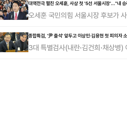
이어 지방권력까지 장악했다. 다만 
대역전극 펼친 오세훈, 사상 첫 '5선 서울시장'…"내 
오세훈 국민의힘 서울시장 후보가 사상
민의힘이 극적으로 승리하면서, 민주당
이다. 정원오 더불어민주당 후보를 
당, 수도권·충청·호남·강원 휩쓸어
다. 오 후보는 "오세훈 개인의 승리
종합특검, '尹 출석' 앞두고 이상민·김용현 첫 피의자 
은 서울을 제외한 수도권 2곳, 충청 4
3대 특별검사(내란·김건희·채상병) 
민의 승리다"라고 강조했다.오 후보
서 승리했다.경기지사 선거에서는 추
검팀이 이상민 전 행정안전부 장관과 
기자회견을 열고 "서울의 미래가 밝
보를 누르고 …
조사에 나섰다. 여러 의혹의 정점으
가 켜졌다"며 이같이 말했다.이어 "
두고 전(前) 정부 핵심 인사들에 대
각하지 않는다"며 "계층 이동 사다
일 법조계에 따르면 특검팀은 이날 오
하고 희망찬 미래를 …
관을 '대통령 관저 이전 의혹' 관련 
분으로 불러 조사 중이다. 이 전 장
상태…