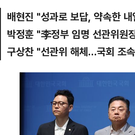
배현진 "성과로 보답, 약속한 내
박정훈 "李정부 임명 선관위원장
구상찬 "선관위 해체…국회 조속