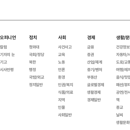
오피니언
정치
사회
경제
생활/문
칼럼
청와대
사건사고
금융
건강정보
기자의 눈
국회/정당
교육
증권
자동차/
기고
북한
노동
산업/재계
도로/교
시사만평
행정
언론
중기/벤처
여행/레
국방/외교
환경
부동산
음식/맛
정치일반
인권/복지
글로벌경제
패션/뷰
식품/의료
생활경제
공연/전
지역
경제일반
책
인물
종교
사회일반
날씨
생활문화