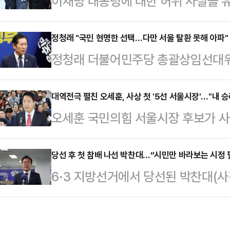
이재명 대통령에 대한 허위 사실을 
두고 전(前) 정부 핵심 인사들에 대
탄(한국명 단현명) 미국 리버티대 
일 법조계에 따르면 특검팀은 이날 오
받아들이지 않았다.서울행정법원 행정
정청래 "국민 현명한 선택…다만 서울 탈환 못해 아파"
관을 '대통령 관저 이전 의혹' 관련 
정청래 더불어민주당 총괄상임선대위
측이 제기한 출국정지 처분 집행정지
분으로 불러 조사 중이다. 이 전 장
"국민의 현명한 선택에 감사드리고 
공복리에 중대한 영향을 미칠 우려가
상태…
프다"고 밝혔다.정청래 위원장은 4
대역전극 펼친 오세훈, 사상 첫 '5선 서울시장'…"내 
국정지를 전제로 한 수사 등이 불필
오세훈 국민의힘 서울시장 후보가 사상
적으로 더불어민주당의 큰 승리를 
를 위한 출국정지를 인정하고 있는 
이다. 정원오 더불어민주당 후보를 
다"며 이같이 말했다.정 위원장은 
진행 경과, 수사의 …
다. 오 후보는 "오세훈 개인의 승리
당선 후 첫 참배 나선 박찬대…“시민만 바라보는 시정 
들께 깊은 위로의 마음을 전한다"며 
6·3 지방선거에서 당선된 박찬대(
민의 승리다"라고 강조했다.오 후보
사 후보께 정말 감사하고 미안하다"고 
속 지역 당선인들과 함께 첫 공식 
기자회견을 열고 "서울의 미래가 밝
는데 그래도 30%가 넘…
찾아 참배하며 시정 운영의 방향을 
가 켜졌다"며 이같이 말했다.이어 "