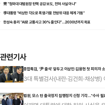
靑 "청와대 대법원장 탄핵 공감 보도, 전혀 사실 아냐"
李대통령 "비상한 각오로 폭염·가뭄 전방위 대응 체계 가동"
한성숙 총리 "AI로 교통사고 30% 줄인다"…2030년까지 목표
관련기사
종합특검, '尹 출석' 앞두고 이상민·김용현 첫 피의자 
3대 특별검사(내란·김건희·채상병) 
검팀이 이상민 전 행정안전부 장관과 
조사에 나섰다. 여러 의혹의 정점으
법원, 모스 탄 출국정지 집행정지 신청 기각…"수사 필