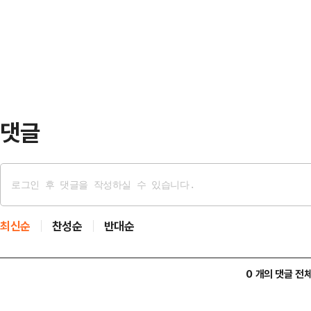
을 방문해 인천상륙작전의 역사적 
각하지 않는다"며 "계층 이동 사다
헌신을 기렸다.이 자리에서 그는 앞으
하고 희망찬 미래를 …
합을 제시하며 시민 중심의 행정을 
감사하지만 당선의 기쁨에 머물지 않
한 선열들의 정신을 되새기…
댓글
최신순
찬성순
반대순
0 개의 댓글 전