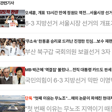
관련기사
오세훈, 개표 13시간 만에 정원오 역전…서울시장 선거
6·3 지방선거 서울시장 선거의 개표가
훈 국민의힘 후보가 정원오 더불어민
표 시작 13시간여 만이다.이날 중
'무소속' 한동훈 승리로 드러난 진정한 민심…보수 재편
부산 북구갑 국회의원 보궐선거 3자
94.12% 상황에서 오 후보가 48.6
거두면서 이번 결과가 향후 보수 재
섰다.정 후보는 48.59%(239만 
고 있다. 이번 승리가 이재명 정부에
MB·박근혜 '역결집' 불렀나…전직 대통령 카드도 판세
하고 있다. 두 후보 간 격차는 단 46
국민의힘이 6·3 지방선거 막판 이명
국민의힘 지도부를 향한 보수층 내
야말로 초박빙 양상이다.한편, 선관
었지만, 판세 반전으로 이어지지는 
분석이 나온다.한동훈 당선인은 4일 오
워 막판 표심 자극을 시도했으나, 
단독
"첫째 이유는 무노조"…해외 논문이 파헤친 현대
상황에서 42.99%를 득표해 하정
"첫 번째 이유는 무노조 지역이기 
이었다.4일 오전 4시 기준 지방선
후보를 따돌리고 당선을 확정지었다. 하