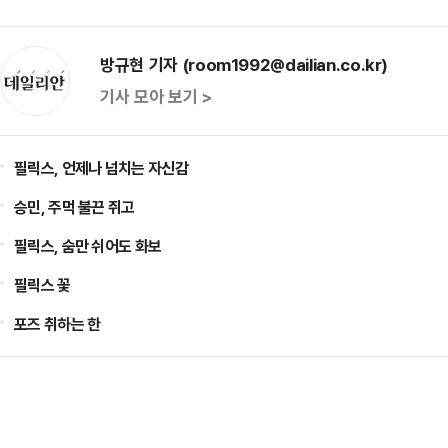
방규현 기자 (room1992@dailian.co.kr)
기사 모아 보기 >
필릭스, 언제나 넘치는 자신감
승민, 주먹 불끈 쥐고
필릭스, 숨만 쉬어도 화보
필릭스 꽃
포즈 취하는 한