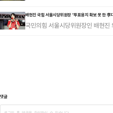
자동차그룹 메타플랜트(HMGMA) 
은 13곳에서 자당 후보가 당선을 
15.76%를 얻었…
계자의 이 발언이 최근 해외 학계의 
배현진 국힘 서울시당위원장 "투표용지 확보 못 한 李
전통적 강세 지역인 대구·경북·경남
국민의힘 서울시당위원장인 배현진 
생한 현대차 메타플랜트 관련 이민 단
의 등판은 국민의힘에 적지 않은 부담
지 부족 사태와 관련해 "선거 개입한
업의 노동 구조를 다시 들여다보고 있
치러진 선거에서 …
대해서 대통령으로서 사죄하고, 중
작년 9월 조지아주 엘라벨의 현대차
문책해야 한다"고 밝혔다.배현진 의
475명을 체포했다. 한국 국적자도 
고 "중앙선관위는 이 사건 대해 갑
프 행정부의 강경 …
는, 마치 아무 일도 아닌 듯한 입장
서울 국민의힘 시당위원장으로서 반
선관위 선거 관리 부족 등…
댓글