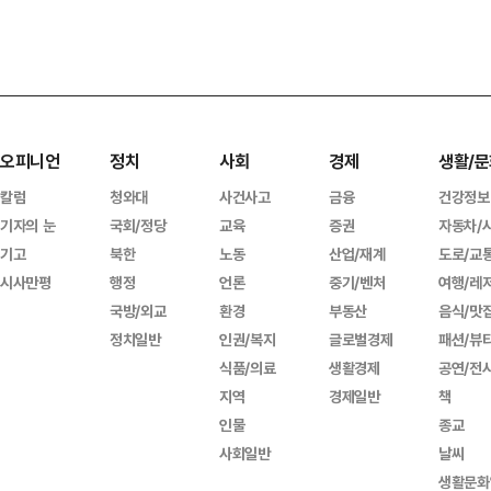
오피니언
정치
사회
경제
생활/문
칼럼
청와대
사건사고
금융
건강정보
기자의 눈
국회/정당
교육
증권
자동차/
기고
북한
노동
산업/재계
도로/교
시사만평
행정
언론
중기/벤처
여행/레
국방/외교
환경
부동산
음식/맛
정치일반
인권/복지
글로벌경제
패션/뷰
식품/의료
생활경제
공연/전
지역
경제일반
책
인물
종교
사회일반
날씨
생활문화