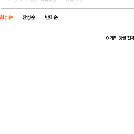
최신순
찬성순
반대순
0 개의 댓글 전