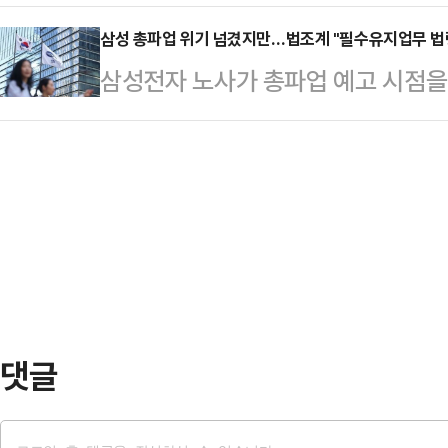
악용 방지를 위해 경찰에 직접적인 
(라이엇게임즈)를 상대로 서울중앙지
불상의 인물과 정 후보, …
범죄에 대한 처벌 강화보다는 수사 
삼성 총파업 위기 넘겼지만…법조계 "필수유지업무 법령
앞서 라이엇게임즈는 국내 PC방 업주
삼성전자 노사가 총파업 예고 시점을 
취지다. 다만 법조계에선 이러한 정
비스' 계약을 맺고 가맹 PC방에서 리
이뤄냈다. 성과급 분배 방식을 두고
을 거둘지에 대한 회의적 시각도 나
사 게임에 접…
생산 차질 사태는 당장 피하게 됐다.
령 논의를 위한 사회적 대화협의체가
'쟁의행위 금지 가처분 일부 인용' 
상 소년부 판사에게 일임된 촉법소년
수유지업무 범위를 둘러싼 법리적 공
조정하는 내용이 포함됐다.…
온다.​21일 산업계 및 법조계에 따
던 초과이익성과급(OPI)의 기존 상
의 '특별…
댓글