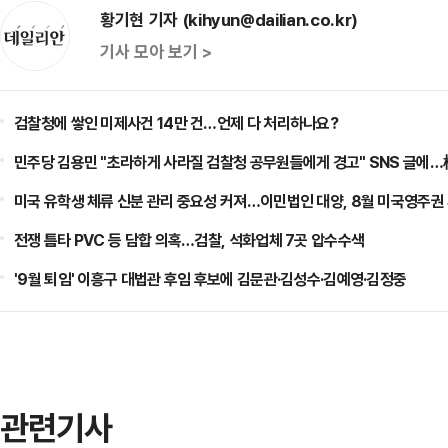
황기현 기자 (kihyun@dailian.co.kr)
기사 모아 보기 >
검찰청에 쌓인 미제사건 14만 건…언제 다 처리하나요?
민주당 김용민 "초라하게 사라질 검찰청 공무원들에게 경고" SNS 글에
미국 유학생 체류 신분 관리 중요성 커져…이민법인 대양, 8월 미국영주권
전쟁 틈타 PVC 등 담합 의혹…검찰, 석화업체 7곳 압수수색
'9월 퇴임' 이흥구 대법관 후임 후보에 김문관·김성수·김예영·김정중
관련기사