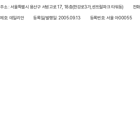
주소 : 서울특별시 용산구 서빙고로 17, 18층(한강로3가,센트럴파크 타워동)
전화 
제호: 데일리안
등록일/발행일: 2005.09.13
등록번호: 서울 아00055