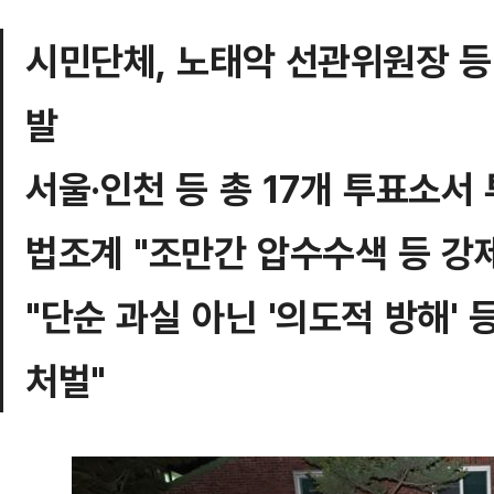
시민단체, 노태악 선관위원장 등
발
서울·인천 등 총 17개 투표소서
법조계 "조만간 압수수색 등 강
"단순 과실 아닌 '의도적 방해'
처벌"