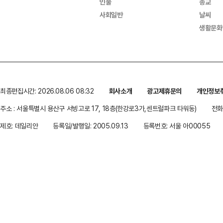
인물
종교
사회일반
날씨
생활문화
최종편집시간: 2026.08.06 08:32
회사소개
광고제휴문의
개인정보
주소 : 서울특별시 용산구 서빙고로 17, 18층(한강로3가,센트럴파크 타워동)
전화 
제호: 데일리안
등록일/발행일: 2005.09.13
등록번호: 서울 아00055