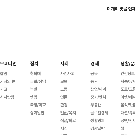
0 개의 댓글 전
오피니언
정치
사회
경제
생활/문
칼럼
청와대
사건사고
금융
건강정보
기자의 눈
국회/정당
교육
증권
자동차/
기고
북한
노동
산업/재계
도로/교
시사만평
행정
언론
중기/벤처
여행/레
국방/외교
환경
부동산
음식/맛
정치일반
인권/복지
글로벌경제
패션/뷰
식품/의료
생활경제
공연/전
지역
경제일반
책