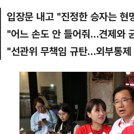
입장문 내고 "진정한 승자는 현
"어느 손도 안 들어줘…견제와 
"선관위 무책임 규탄…외부통제 