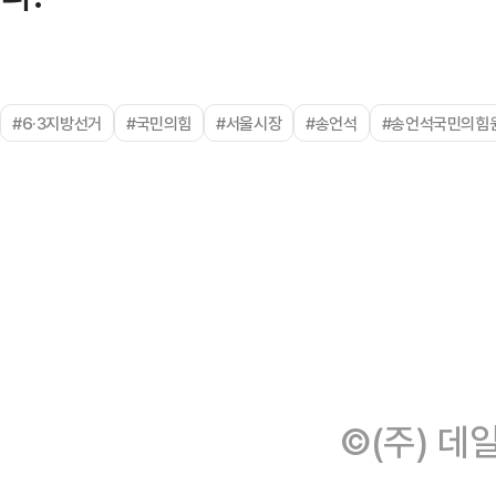
#6·3지방선거
#국민의힘
#서울시장
#송언석
#송언석국민의힘
©(주) 데