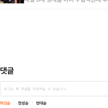
국민의힘 지도부를 향한 보수층 내
는 당시 전 부인과 이혼한 상태였고,
청조(29)가 과거 저질렀던 범행이
분석이 나온다.한동훈 당선인은 4일 오
해졌…
주지법 형사2단독 임진수 부장판사는
상황에서 42.99%를 득표해 하정
년 12월 19일 이전 범행에 대해 징역
후보를 따돌리고 당선을 확정지었다. 하
일 이후 범행에 대해 징역 10개월을
15.76%를 얻었…
중간의 별건 범죄로 인한 확정 판결이
수 없고 각각 형을 선고해야 한다.전
댓글
최신순
찬성순
반대순