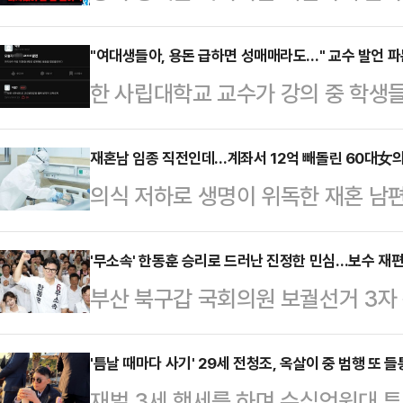
세 중 "나는 조국혁신당인데 남편이
호소에 "조국을 선택해 달라"고 요청
"여대생들아, 용돈 급하면 성매매라도…" 교수 발언 
한 사립대학교 교수가 강의 중 학생
관계망서비스(SNS)에 '조국 유세 
해 소지가 다분한 모욕적 폭언을 일
숏폼 영상을 올렸다.영상에서 조 후
다.25일 연합뉴스에 따르면 지난해 1
재혼남 임종 직전인데…계좌서 12억 빼돌린 60대女의
타고 이동하던 중 옆에 선 차량 보조
의식 저하로 생명이 위독한 재혼 남편
"우리나라 여성 10명 중 8명은 성
여성은 "우리 남편 민주당인데 미치겠
이체한 60대 아내가 징역형의 집행
는 폭로글이 올라왔다.A 교수가 과
며 "아니 어떻…
면 20일 수원지법 형사12부(박건
'무소속' 한동훈 승리로 드러난 진정한 민심…보수 재편
발언과 언어폭력을 자행했다는 학생
부산 북구갑 국회의원 보궐선거 3자
에 관한 법률 위반(사기), 사문서위
적으로 피해 설문조사를 전개했다.학
거두면서 이번 결과가 향후 보수 재
에게 징역 2년에 집행유예 4년을 선고
는 수업 중 "여학생들에…
고 있다. 이번 승리가 이재명 정부에
'틈날 때마다 사기' 29세 전청조, 옥살이 중 범행 또 들
(2021년 11월 사망)와 동거를 시작
재벌 3세 행세를 하며 수십억원대 투