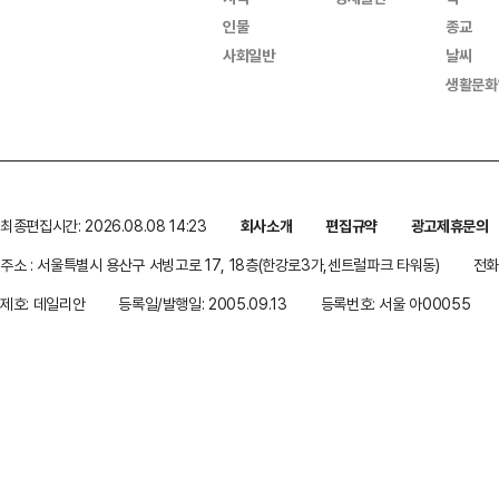
인물
종교
사회일반
날씨
생활문화
최종편집시간: 2026.08.08 14:23
회사소개
편집규약
광고제휴문의
주소 : 서울특별시 용산구 서빙고로 17, 18층(한강로3가,센트럴파크 타워동)
전화 
제호: 데일리안
등록일/발행일: 2005.09.13
등록번호: 서울 아00055