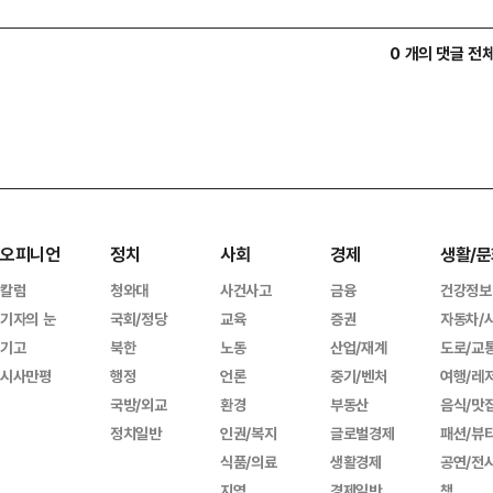
0 개의 댓글 전
오피니언
정치
사회
경제
생활/문
칼럼
청와대
사건사고
금융
건강정보
기자의 눈
국회/정당
교육
증권
자동차/
기고
북한
노동
산업/재계
도로/교
시사만평
행정
언론
중기/벤처
여행/레
국방/외교
환경
부동산
음식/맛
정치일반
인권/복지
글로벌경제
패션/뷰
식품/의료
생활경제
공연/전
지역
경제일반
책