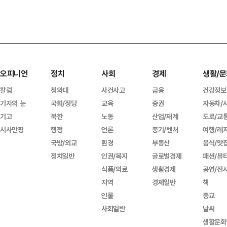
오피니언
정치
사회
경제
생활/문
칼럼
청와대
사건사고
금융
건강정보
기자의 눈
국회/정당
교육
증권
자동차/
기고
북한
노동
산업/재계
도로/교
시사만평
행정
언론
중기/벤처
여행/레
국방/외교
환경
부동산
음식/맛
정치일반
인권/복지
글로벌경제
패션/뷰
식품/의료
생활경제
공연/전
지역
경제일반
책
인물
종교
사회일반
날씨
생활문화