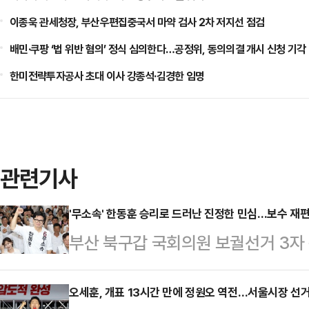
이종욱 관세청장, 부산우편집중국서 마약 검사 2차 저지선 점검
배민·쿠팡 ‘법 위반 혐의’ 정식 심의한다…공정위, 동의의결 개시 신청 기각
한미전략투자공사 초대 이사 강종석·김경한 임명
관련기사
'무소속' 한동훈 승리로 드러난 진정한 민심…보수 재편
부산 북구갑 국회의원 보궐선거 3자
거두면서 이번 결과가 향후 보수 재
고 있다. 이번 승리가 이재명 정부에
오세훈, 개표 13시간 만에 정원오 역전…서울시장 선거