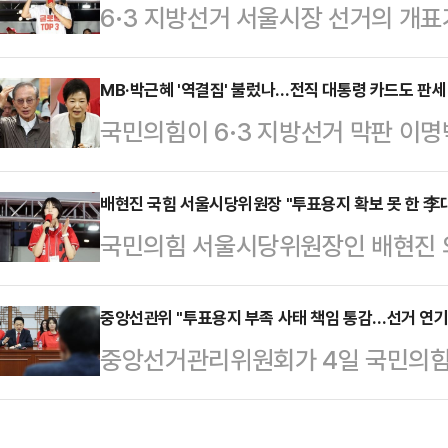
6·3 지방선거 서울시장 선거의 개표가
국민의힘 지도부를 향한 보수층 내
훈 국민의힘 후보가 정원오 더불어민
분석이 나온다.한동훈 당선인은 4일 오
표 시작 13시간여 만이다.이날 중
MB·박근혜 '역결집' 불렀나…전직 대통령 카드도 판세
상황에서 42.99%를 득표해 하정
국민의힘이 6·3 지방선거 막판 이명
94.12% 상황에서 오 후보가 48.6
후보를 따돌리고 당선을 확정지었다. 하
었지만, 판세 반전으로 이어지지는 
섰다.정 후보는 48.59%(239만 
15.76%를 얻었…
워 막판 표심 자극을 시도했으나, 
배현진 국힘 서울시당위원장 "투표용지 확보 못 한 李
하고 있다. 두 후보 간 격차는 단 46
국민의힘 서울시당위원장인 배현진 
이었다.4일 오전 4시 기준 지방선
야말로 초박빙 양상이다.한편, 선관
지 부족 사태와 관련해 "선거 개입한
은 13곳에서 자당 후보가 당선을 
대해서 대통령으로서 사죄하고, 중
중앙선관위 "투표용지 부족 사태 책임 통감…선거 연기
전통적 강세 지역인 대구·경북·경남
중앙선거관리위원회가 4일 국민의힘의
문책해야 한다"고 밝혔다.배현진 의
의 등판은 국민의힘에 적지 않은 부담
련 재선거 요구에 대해 "공직선거법
고 "중앙선관위는 이 사건 대해 갑
치러진 선거에서 …
당하지 않는다"고 일축했다.중앙선관
는, 마치 아무 일도 아닌 듯한 입장