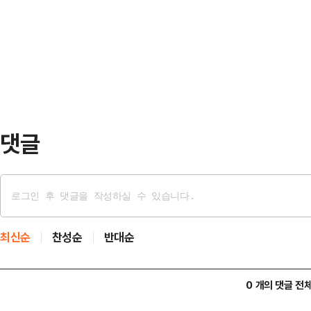
문을 내고 "한 분 한 분의 유권자께
서울 국민의힘 시당위원장으로서 반
음에도 선관위의 실책으로 인해 투
선관위 선거 관리 부족 등…
투표소를 방문하신 유권자에게 큰 실
임을 통감한다"면서 이같이 밝혔다.
표용지 부족으로 발생한 이번 사…
댓글
최신순
찬성순
반대순
0 개의 댓글 전