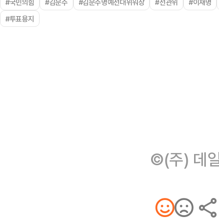
#국민의힘
#김문수
#김문수명예선대위워장
#선관위
#이재명
#투표용지
©(주) 데