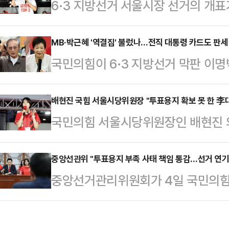
6·3 지방선거 서울시장 선거의 개표가
국민의힘 지도부를 향한 보수층 내
훈 국민의힘 후보가 정원오 더불어민
분석이 나온다.한동훈 당선인은 4일 오
표 시작 13시간여 만이다.이날 중
MB·박근혜 '역결집' 불렀나…전직 대통령 카드도 판세
상황에서 42.99%를 득표해 하정
국민의힘이 6·3 지방선거 막판 이명
94.12% 상황에서 오 후보가 48.6
후보를 따돌리고 당선을 확정지었다. 하
었지만, 판세 반전으로 이어지지는 
섰다.정 후보는 48.59%(239만 
15.76%를 얻었…
워 막판 표심 자극을 시도했으나, 
배현진 국힘 서울시당위원장 "투표용지 확보 못 한 李
하고 있다. 두 후보 간 격차는 단 46
국민의힘 서울시당위원장인 배현진 
이었다.4일 오전 4시 기준 지방선
야말로 초박빙 양상이다.한편, 선관
지 부족 사태와 관련해 "선거 개입한
은 13곳에서 자당 후보가 당선을 
대해서 대통령으로서 사죄하고, 중
중앙선관위 "투표용지 부족 사태 책임 통감…선거 연기
전통적 강세 지역인 대구·경북·경남
중앙선거관리위원회가 4일 국민의힘의
문책해야 한다"고 밝혔다.배현진 의
의 등판은 국민의힘에 적지 않은 부담
련 재선거 요구에 대해 "공직선거법
고 "중앙선관위는 이 사건 대해 갑
치러진 선거에서 …
당하지 않는다"고 일축했다.중앙선관
는, 마치 아무 일도 아닌 듯한 입장