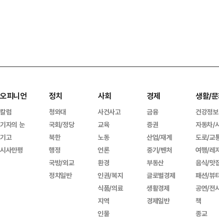
오피니언
정치
사회
경제
생활/문
칼럼
청와대
사건사고
금융
건강정보
기자의 눈
국회/정당
교육
증권
자동차/
기고
북한
노동
산업/재계
도로/교
시사만평
행정
언론
중기/벤처
여행/레
국방/외교
환경
부동산
음식/맛
정치일반
인권/복지
글로벌경제
패션/뷰
식품/의료
생활경제
공연/전
지역
경제일반
책
인물
종교