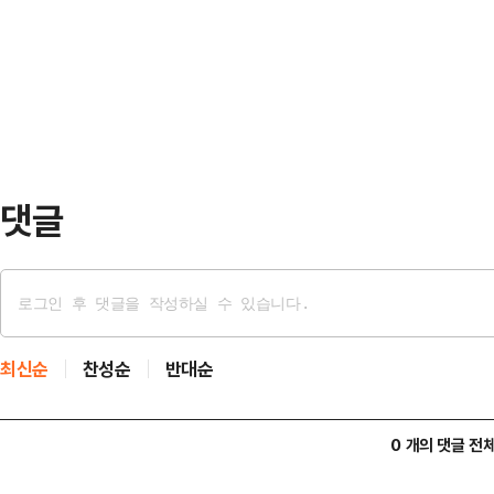
문을 내고 "한 분 한 분의 유권자께
서울 국민의힘 시당위원장으로서 반
음에도 선관위의 실책으로 인해 투
선관위 선거 관리 부족 등…
투표소를 방문하신 유권자에게 큰 실
임을 통감한다"면서 이같이 밝혔다.
표용지 부족으로 발생한 이번 사…
댓글
최신순
찬성순
반대순
0 개의 댓글 전