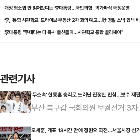
개정 형소법 안 읽어봤다는 李대통령…국민의힘 "막가파식 국정운영"
李, '통합 사관학교' 드라이브·부동산 2차 회의 예고…野 경찰 스벅 압색 
李대통령 "쿠데타는 다 육사 출신들이…사관학교 통합 빨리해야"
관련기사
'무소속' 한동훈 승리로 드러난 진정한 민심…보수 재편
부산 북구갑 국회의원 보궐선거 3자
거두면서 이번 결과가 향후 보수 재
고 있다. 이번 승리가 이재명 정부에
오세훈, 개표 13시간 만에 정원오 역전…서울시장 선거