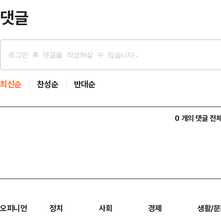
한 명예훼손), 스토킹범죄…
댓글
최신순
찬성순
반대순
0 개의 댓글 전
오피니언
정치
사회
경제
생활/문