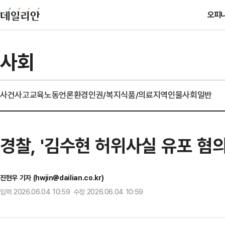
오피
사회
사건사고
교육
노동
언론
환경
인권/복지
식품/의료
지역
인물
사회일반
경찰, '김수현 허위사실 유포 혐
진현우 기자 (hwjin@dailian.co.kr)
입력 2026.06.04 10:59 수정 2026.06.04 10:59