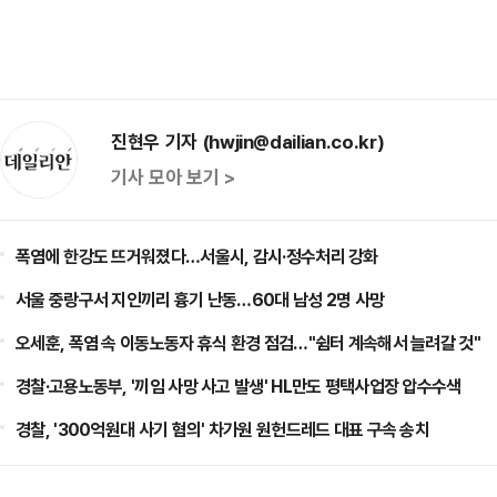
진현우 기자 (hwjin@dailian.co.kr)
기사 모아 보기 >
폭염에 한강도 뜨거워졌다…서울시, 감시·정수처리 강화
서울 중랑구서 지인끼리 흉기 난동…60대 남성 2명 사망
오세훈, 폭염 속 이동노동자 휴식 환경 점검…"쉼터 계속해서 늘려갈 것"
경찰·고용노동부, '끼임 사망 사고 발생' HL만도 평택사업장 압수수색
경찰, '300억원대 사기 혐의' 차가원 원헌드레드 대표 구속 송치