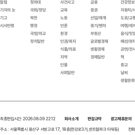
칼럼
청와대
사건사고
금융
건강정보
기자의 눈
국회/정당
교육
증권
자동차/
기고
북한
노동
산업/재계
도로/교
시사만평
행정
언론
중기/벤처
여행/레
국방/외교
환경
부동산
음식/맛
정치일반
인권/복지
글로벌경제
패션/뷰
식품/의료
생활경제
공연/전
지역
경제일반
책
인물
종교
사회일반
날씨
생활문화
최종편집시간: 2026.08.09 22:12
회사소개
편집규약
광고제휴문의
주소 : 서울특별시 용산구 서빙고로 17, 18층(한강로3가,센트럴파크 타워동)
전화 