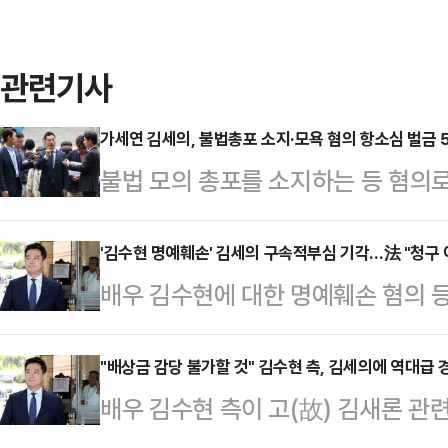
관련기사
가세연 김세의, 불법총포 소지·모욕 혐의 항소심 벌금 
불법 모의 총포를 소지하는 등 혐의
구소 김세의 대표가 벌금형을 선고받
법 형사항소5-2부(재판장 김용중)는
'김수현 명예훼손' 김세의 구속적부심 기각…法 "청구 
배우 김수현에 대한 명예훼손 혐의 
김 대표에게 벌금 500만원을 선고
대한 구속적부심 심사가 2일 기각됐
모욕 혐의 사건과 1개의 총포화약법 
최해일 최진숙 부장판사)는 2일 오후
"배상금 감당 불가할 것" 김수현 측, 김세의에 역대급 
김 대표는 각 사건별로 벌금 200만
배우 김수현 측이 고(故) 김새론 관
속된 김 대표에 대한 구속적부심사 심
는 2021년 10월 서울 강남구 한 
가로세로연구소 대표를 상대로 강력한