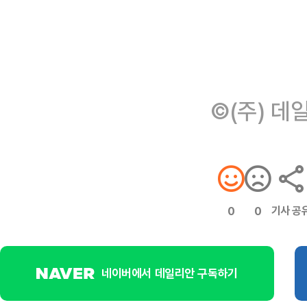
©(주) 데
기사 공
0
0
네이버에서 데일리안 구독하기