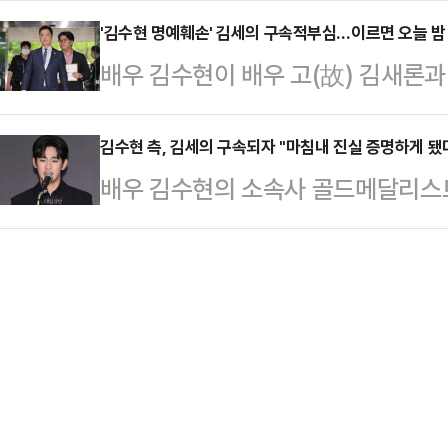
다.앞서 김 대표는 구속된 지 닷새 
구매해 이듬…
혔다.김수현의 법률대리인인 고상록 변
'김수현 명예훼손' 김세의 구속적부심…이르면 오늘 밤
다. 이는 구속 수사의 적법성·필요성
배우 김수현이 배우 고(故) 김새론
운 라디오생활'에 출연해 "형사 처
날 한 시간가량의 심사 후 양손에 포
사실을 유포한 혐의로 구속된 김세의
통해 엄격한 법적 판단을 받는 것 역
속이 고(故) …
부심사에 출석했다.2일 법조계에 따
김수현 측, 김세의 구속되자 "마침내 진실 증명하게 됐
"김세의씨가 사회에 나왔을 때 같은 
배우 김수현의 소속사 골드메달리스
판사 차승환 최해일 최진숙)는 이날 
체를 무너뜨려야 한다"며 "일벌백계
에 대해 입장을 밝혔다.27일 골드
등에 관한 특례법 위반(카메라 등 이
례가 나와야 한다…
측이 김수현에 대해 제기한 각종 의
에 대한 구속적부심 심문기일을 진행
다"며 "특히 기자회견을 통해 공개
말 없이 미소를 띤 채 법정 안으로 들
한 타인과의 대화를 위·변조한 것으로
속됐다. 당시 …
을 이용해 생성된 조작 자료인 것으로
정보통신망 이용촉진 및 정보보호 등