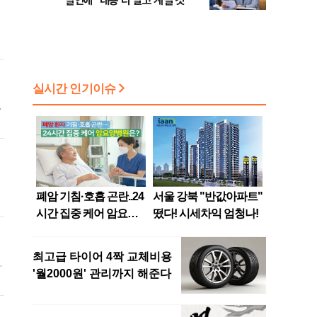
발언에 "내용 다 알고 계실 것"
로
성
운
성
성
얻
못
에
대