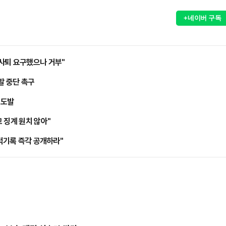
+네이버 구독
사퇴 요구했으나 거부"
발 중단 촉구
 도발
 징계 원치 않아"
병적기록 즉각 공개하라"