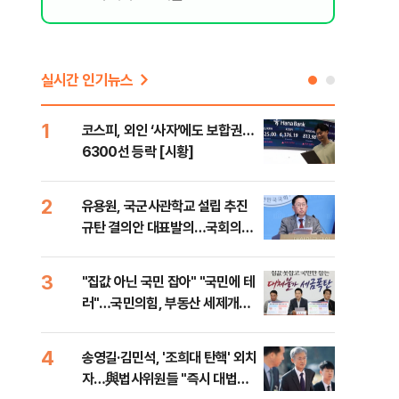
실시간 인기뉴스
1
6
코스피, 외인 ‘사자’에도 보합권…
靑,
6300선 등락 [시황]
점식
고'"
2
7
유용원, 국군사관학교 설립 추진
與김
규탄 결의안 대표발의…국회의원
발언
36명 동참
3
8
"집값 아닌 국민 잡아" "국민에 테
"오
러"…국민의힘, 부동산 세제개편
과정
안 맹폭
세제
4
9
송영길·김민석, '조희대 탄핵' 외치
"'
자…與법사위원들 "즉시 대법관
공급