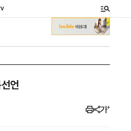
TV
복선언