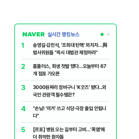
실시간 랭킹뉴스
1
6
송영길·김민석, '조희대 탄핵' 외치자…與
[단독] 
법사위원들 "즉시 대법관 제청하라"
로…3.70
2
7
홈플러스, 회생 첫발 뗐다…오늘부터 67
"집값 아
개 점포 가오픈
민의힘, 
3
8
3000원짜리 장바구니 'K굿즈' 됐다...외
영업정지
국인 관광객 필수템은?
에 5위 
4
9
"손님! '이거' 쓰고 식당·극장 출입 안됩니
"오세훈이
다"
반영"…
5
10
[르포] 병원 오는 길부터 고비…'폭염'에
[코인뉴스
더 취약한 환자들
다…큰 변