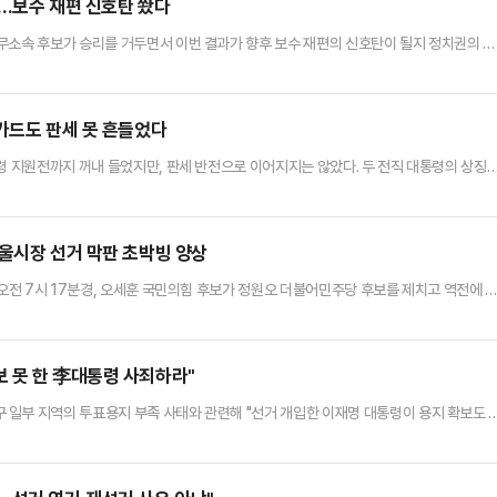
심…보수 재편 신호탄 쐈다
무소속 후보가 승리를 거두면서 이번 결과가 향후 보수 재편의 신호탄이 될지 정치권의 이
견제 심리가 작용한 동시에 장동혁 국민의힘 지도부를 향한 보수층 내부의 심판론이 표심으
전 2시 30분 기준 개표율 99.51% 상황에서 42.99%를 득표해 하정우 더불어민주당
. 하 후보는 41.24%, 박 후보는 15.76%를 얻었…
 카드도 판세 못 흔들었다
령 지원전까지 꺼내 들었지만, 판세 반전으로 이어지지는 않았다. 두 전직 대통령의 상징
 우세 흐름을 막기에는 역부족이었다.4일 오전 4시 기준 지방선거 개표가 진행 중인 가
 짓거나 당선이 유력하다. 국민의힘은 전통적 강세 지역인 대구·경북·경남만 수성할 가능
 부담도 남겼다. 윤석열 전 대통령 탄핵 이후 치러진 선거에서 …
서울시장 선거 막판 초박빙 양상
 오전 7시 17분경, 오세훈 국민의힘 후보가 정원오 더불어민주당 후보를 제치고 역전에 
원회에 따르면, 개표율 94.12% 상황에서 오 후보가 48.69%(239만 8128표)를 
3표)를 기록하며 오 후보를 바짝 추격하고 있다. 두 후보 간 격차는 단 4675표, 득표율 차
 선관위의 투표용지 부족 사태가 발생한 …
 못 한 李대통령 사죄하라"
일부 지역의 투표용지 부족 사태와 관련해 "선거 개입한 이재명 대통령이 용지 확보도 
거관리위원회 책임자를 엄중히 문책해야 한다"고 밝혔다.배현진 의원은 3일 국회 소통관
러운 투표율 증가로 용지가 부족했다는, 마치 아무 일도 아닌 듯한 입장 냈는데 이 사안 
 반드시 서울시민 주권 행위를 침해한 중앙선관위 선거 관리 부족 등…