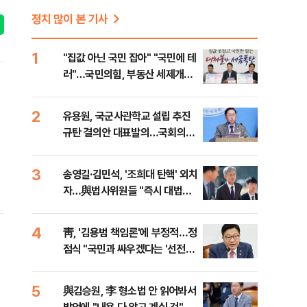
정치 많이 본 기사
1
"집값 아닌 국민 잡아" "국민에 테
러"…국민의힘, 부동산 세제개편
안 맹폭
2
유용원, 국군사관학교 설립 추진
규탄 결의안 대표발의…국회의원
36명 동참
3
송영길·김민석, '조희대 탄핵' 외치
자…與법사위원들 "즉시 대법관
제청하라"
4
靑, '김용범 책임론'에 부정적…정
점식 "국민과 싸우겠다는 '선전포
고'"
5
與김승원, 李 형소법 안 읽어봐서