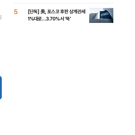
제청하라"
적 
5
10
[단독] 美, 포스코 후판 상계관세
네이
지
1%대로…3.70%서 '뚝'
외연
출(