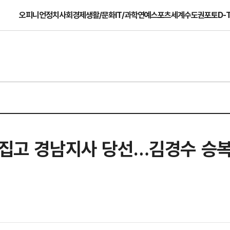
오피니언
정치
사회
경제
생활/문화
IT/과학
연예
스포츠
세계
수도권
포토
D-
 뒤집고 경남지사 당선…김경수 승