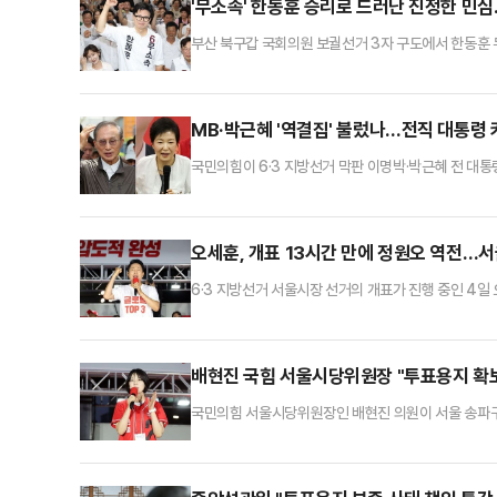
'무소속' 한동훈 승리로 드러난 진정한 민
부산 북구갑 국회의원 보궐선거 3자 구도에서 한동훈 
목이 쏠리고 있다. 이번 승리가 이재명 정부에 대한 
표출된 결과라는 분석이 나온다.한동훈 당선인은 4일 오
후보와 박민식 국민의힘 후보를 따돌리고 당선을 확정지었다
MB·박근혜 '역결집' 불렀나…전직 대통령
국민의힘이 6·3 지방선거 막판 이명박·박근혜 전 대통
을 앞세워 막판 표심 자극을 시도했으나, 더불어민주당
데 더불어민주당은 13곳에서 자당 후보가 당선을 확정
이 크다.두 전직 대통령의 등판은 국민의힘에 적지 않은
오세훈, 개표 13시간 만에 정원오 역전…
6·3 지방선거 서울시장 선거의 개표가 진행 중인 4일
공했다. 개표 시작 13시간여 만이다.이날 중앙선거관리위
어 1위로 올라섰다.정 후보는 48.59%(239만 345
는 0.1%p에 불과해 그야말로 초박빙 양상이다.한편,
배현진 국힘 서울시당위원장 "투표용지 확보
국민의힘 서울시당위원장인 배현진 의원이 서울 송파구 
한 것에 대해서 대통령으로서 사죄하고, 중앙·지역 선
서 기자회견을 열고 "중앙선관위는 이 사건 대해 갑작스
해서 국회의원으로서, 서울 국민의힘 시당위원장으로서