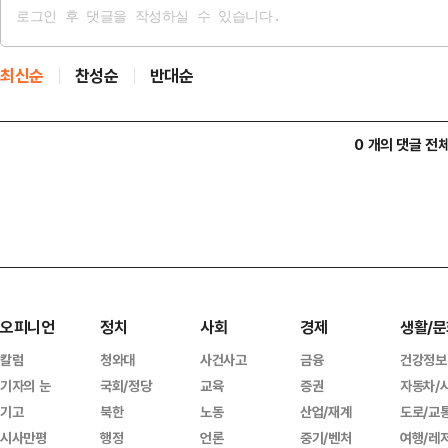
최신순
찬성순
반대순
0 개의 댓글 전
오피니언
정치
사회
경제
생활/문
칼럼
청와대
사건사고
금융
건강정보
기자의 눈
국회/정당
교육
증권
자동차/
기고
북한
노동
산업/재계
도로/교
시사만평
행정
언론
중기/벤처
여행/레