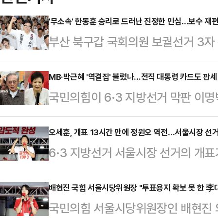
'무소속' 한동훈 승리로 드러난 진정한 민심…보수 재편
부산 북구갑 국회의원 보궐선거 3자
거두면서 이번 결과가 향후 보수 재
고 있다. 이번 승리가 이재명 정부에
MB·박근혜 '역결집' 불렀나…전직 대통령 카드도 판세
국민의힘이 6·3 지방선거 막판 이명
국민의힘 지도부를 향한 보수층 내
었지만, 판세 반전으로 이어지지는 
분석이 나온다.한동훈 당선인은 4일 오
워 막판 표심 자극을 시도했으나, 
오세훈, 개표 13시간 만에 정원오 역전…서울시장 선거
상황에서 42.99%를 득표해 하정
6·3 지방선거 서울시장 선거의 개표가
이었다.4일 오전 4시 기준 지방선
후보를 따돌리고 당선을 확정지었다. 하
훈 국민의힘 후보가 정원오 더불어민
은 13곳에서 자당 후보가 당선을 
15.76%를 얻었…
표 시작 13시간여 만이다.이날 중
배현진 국힘 서울시당위원장 "투표용지 확보 못 한 李
전통적 강세 지역인 대구·경북·경남
국민의힘 서울시당위원장인 배현진 
94.12% 상황에서 오 후보가 48.6
의 등판은 국민의힘에 적지 않은 부담