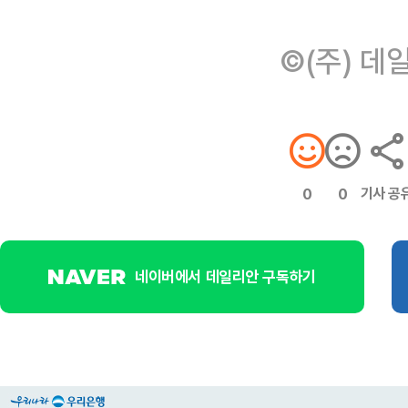
©(주) 데
기사 공
0
0
네이버에서 데일리안 구독하기