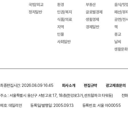
국방/외교
환경
부동산
음식/맛
정치일반
인권/복지
글로벌경제
패션/뷰
식품/의료
생활경제
공연/전
지역
경제일반
책
인물
종교
사회일반
날씨
생활문화
최종편집시간: 2026.08.09 16:45
회사소개
편집규약
광고제휴문의
주소 : 서울특별시 용산구 서빙고로 17, 18층(한강로3가,센트럴파크 타워동)
전화 
제호: 데일리안
등록일/발행일: 2005.09.13
등록번호: 서울 아00055