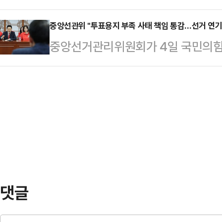
지 부족 사태와 관련해 "선거 개입한
섰다.정 후보는 48.59%(239만 
치러진 선거에서 …
대해서 대통령으로서 사죄하고, 중
중앙선관위 "투표용지 부족 사태 책임 통감…선거 연기
하고 있다. 두 후보 간 격차는 단 46
중앙선거관리위원회가 4일 국민의힘의
문책해야 한다"고 밝혔다.배현진 의
야말로 초박빙 양상이다.한편, 선관
련 재선거 요구에 대해 "공직선거법
고 "중앙선관위는 이 사건 대해 갑
당하지 않는다"고 일축했다.중앙선관
는, 마치 아무 일도 아닌 듯한 입장
문을 내고 "한 분 한 분의 유권자께
서울 국민의힘 시당위원장으로서 반
음에도 선관위의 실책으로 인해 투
선관위 선거 관리 부족 등…
투표소를 방문하신 유권자에게 큰 실
임을 통감한다"면서 이같이 밝혔다.
표용지 부족으로 발생한 이번 사…
댓글