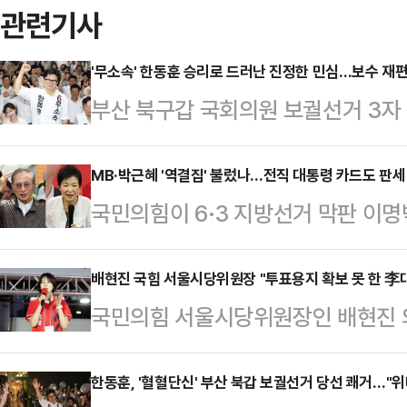
관련기사
'무소속' 한동훈 승리로 드러난 진정한 민심…보수 재편
부산 북구갑 국회의원 보궐선거 3자
거두면서 이번 결과가 향후 보수 재
고 있다. 이번 승리가 이재명 정부에
MB·박근혜 '역결집' 불렀나…전직 대통령 카드도 판세
국민의힘이 6·3 지방선거 막판 이명
국민의힘 지도부를 향한 보수층 내
었지만, 판세 반전으로 이어지지는 
분석이 나온다.한동훈 당선인은 4일 오
워 막판 표심 자극을 시도했으나, 
배현진 국힘 서울시당위원장 "투표용지 확보 못 한 李
상황에서 42.99%를 득표해 하정
국민의힘 서울시당위원장인 배현진 
이었다.4일 오전 4시 기준 지방선
후보를 따돌리고 당선을 확정지었다. 하
지 부족 사태와 관련해 "선거 개입한
은 13곳에서 자당 후보가 당선을 
15.76%를 얻었…
대해서 대통령으로서 사죄하고, 중
한동훈, '혈혈단신' 부산 북갑 보궐선거 당선 쾌거…"
전통적 강세 지역인 대구·경북·경남