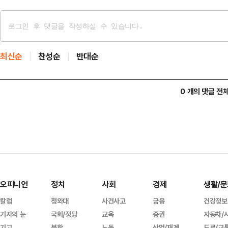
최신순
찬성순
반대순
0 개의 댓글 전
오피니언
정치
사회
경제
생활/문
칼럼
청와대
사건사고
금융
건강정보
기자의 눈
국회/정당
교육
증권
자동차/
기고
북한
노동
산업/재계
도로/교