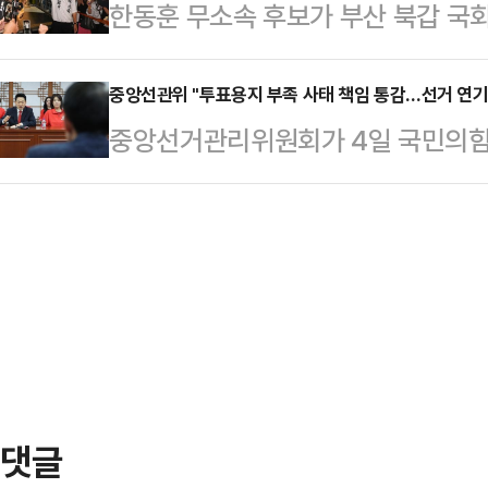
한동훈 무소속 후보가 부산 북갑 
문책해야 한다"고 밝혔다.배현진 의
의 등판은 국민의힘에 적지 않은 부담
관리위원회 선거통계시스템에 따르면,
고 "중앙선관위는 이 사건 대해 갑
치러진 선거에서 …
3만4920표(42.99%)를 획득해 3
중앙선관위 "투표용지 부족 사태 책임 통감…선거 연기
는, 마치 아무 일도 아닌 듯한 입장
중앙선거관리위원회가 4일 국민의힘의
불어민주당 후보와 1만2802표(15
서울 국민의힘 시당위원장으로서 반
련 재선거 요구에 대해 "공직선거법
부산 북갑 국회의원으로 당선됐다. 2
선관위 선거 관리 부족 등…
당하지 않는다"고 일축했다.중앙선관
(1.75%p)차다.한 후보는 당선이 
문을 내고 "한 분 한 분의 유권자께
사적인 승리로 북구의 미래와 북구 
음에도 선관위의 실책으로 인해 투
께 진…
투표소를 방문하신 유권자에게 큰 실
임을 통감한다"면서 이같이 밝혔다.
표용지 부족으로 발생한 이번 사…
댓글