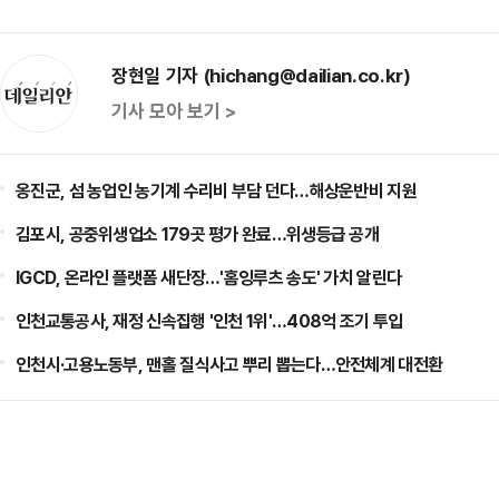
장현일 기자 (hichang@dailian.co.kr)
기사 모아 보기 >
옹진군, 섬 농업인 농기계 수리비 부담 던다…해상운반비 지원
김포시, 공중위생업소 179곳 평가 완료…위생등급 공개
IGCD, 온라인 플랫폼 새단장…'홈잉루츠 송도' 가치 알린다
인천교통공사, 재정 신속집행 '인천 1위'…408억 조기 투입
인천시·고용노동부, 맨홀 질식사고 뿌리 뽑는다…안전체계 대전환