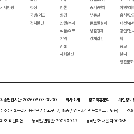
시사만평
행정
언론
중기/벤처
여행/레
국방/외교
환경
부동산
음식/맛
정치일반
인권/복지
글로벌경제
패션/뷰
식품/의료
생활경제
공연/전
지역
경제일반
책
인물
종교
사회일반
날씨
생활문화
최종편집시간: 2026.08.07 08:09
회사소개
광고제휴문의
개인정보
주소 : 서울특별시 용산구 서빙고로 17, 18층(한강로3가,센트럴파크 타워동)
전화 
제호: 데일리안
등록일/발행일: 2005.09.13
등록번호: 서울 아00055