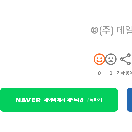
©(주) 데
기사 공
0
0
네이버에서 데일리안 구독하기