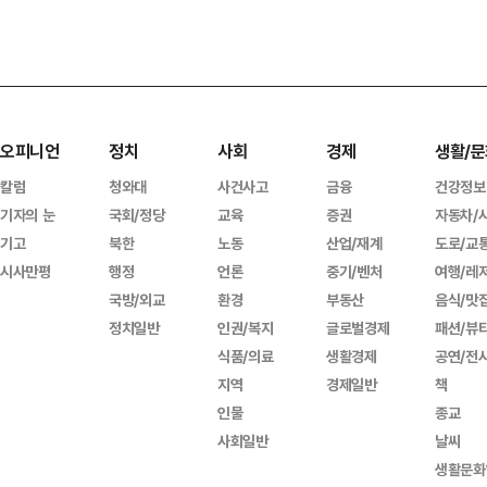
오피니언
정치
사회
경제
생활/문
칼럼
청와대
사건사고
금융
건강정보
기자의 눈
국회/정당
교육
증권
자동차/
기고
북한
노동
산업/재계
도로/교
시사만평
행정
언론
중기/벤처
여행/레
국방/외교
환경
부동산
음식/맛
정치일반
인권/복지
글로벌경제
패션/뷰
식품/의료
생활경제
공연/전
지역
경제일반
책
인물
종교
사회일반
날씨
생활문화