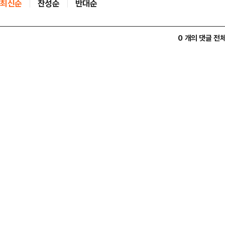
최신순
찬성순
반대순
0 개의 댓글 전