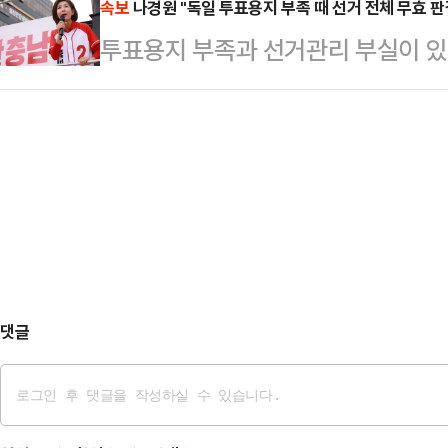
50%만 용지를 인쇄한 것으로 나타
속보
나경원 "독일 투표용지 부족 때 선거 전체 무효 판
후보 41.6%가 발표되자 캠프 내부
투표용지 부족과 선거관리 부실이 있
대해서는 사전 투표를 이유로 드는 
후보는 별다른 표정 변화 없이 TV 
재선거가 명령된 해외 선진국 사례가
중앙선거관리위원회 사무총장은 3일
달리 캠프에서…
의힘 의원은 3일 저녁 긴급 입장문을
견에서 "송파구 같은 경우에는 유권자
거 당시 헌법재판소는 투표용지 부족
다"며 "유권자 수가 100명이라면,
로 판결하고 재선거를 명령했다"며 
하기 때문에, 전체 유권…
표 수와 상관 없이 선거 자체의 정
했다.
댓글