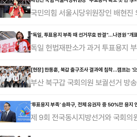
국민의힘 서울시당위원장인 배현진 
지 부족 사태와 관련해 "선거 개입한
대해서 대통령으로서 사죄하고, 중
"독일, 투표용지 부족 때 선거무효 판결"…나경원 "개
독일 헌법재판소가 과거 투표용지 부
문책해야 한다"고 밝혔다.배현진 의
거를 명령한 사례가 있는 것으로 전
고 "중앙선관위는 이 사건 대해 갑
은 해외 선진국 판례를 소개하며, 투
[현장] 한동훈, 북갑 출구조사 결과에 침착…캠프는 '
는, 마치 아무 일도 아닌 듯한 입장
부산 북구갑 국회의원 보궐선거 방송
가 발생한 이번 6·3 지방선거도 개
서울 국민의힘 시당위원장으로서 반
당 후보와 한동훈 무소속 후보가 초접
했다.나경원 의원은 3일 저녁 긴급 입
선관위 선거 관리 부족 등…
훈 후보는 침착한 표정으로 방송을 지
'투표용지 부족' 송파구, 전체 유권자 중 50%만 용지 
린 지방선거 당시, 헌법재판소는 투
제 9회 전국동시지방선거와 국회의원
거사무소에서 캠프 관계자들과 주민들
전체를 무효로 판결하고 재선거를 명
족이라는 초유의 사태가 발생한 가운
결과 발표 방송을 시청했다.이날 방송 
훼손했다면 표 수와 …