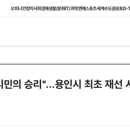
오피니언
정치
사회
경제
생활/문화
IT/과학
연예
스포츠
세계
수도권
포토
D-
시민의 승리"…용인시 최초 재선 