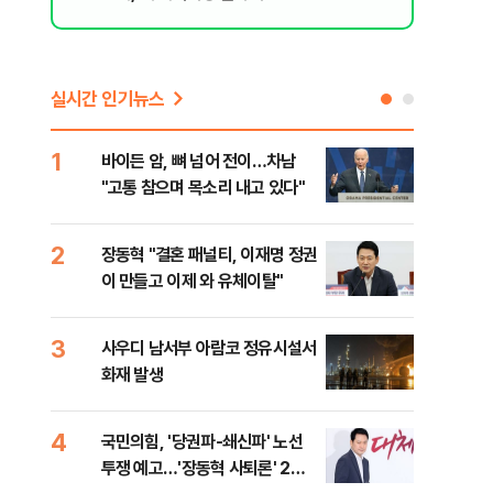
실시간 인기뉴스
1
6
바이든 암, 뼈 넘어 전이…차남
장동
"고통 참으며 목소리 내고 있다"
표…
길 
2
7
장동혁 "결혼 패널티, 이재명 정권
낙동
이 만들고 이제 와 유체이탈"
갈수
3
8
사우디 남서부 아람코 정유시설서
'살
화재 발생
명 
4
9
국민의힘, '당권파-쇄신파' 노선
전한
투쟁 예고…'장동혁 사퇴론' 2차
소…