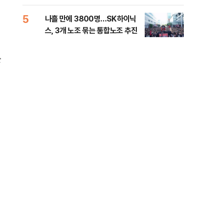
전 전운
5
10
나흘 만에 3800명…SK하이닉
민주
스, 3개 노조 묶는 통합노조 추진
리…
들께
를