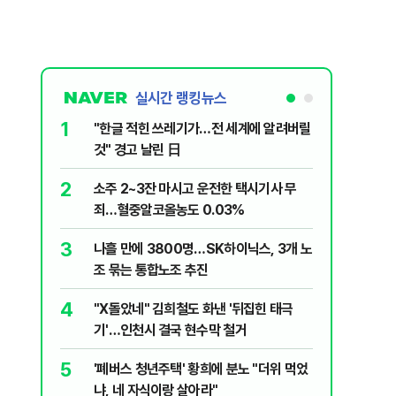
실시간 랭킹뉴스
1
6
"한글 적힌 쓰레기가…전 세계에 알려버릴
변동성 잦
것" 경고 날린 日
6000~
2
7
소주 2~3잔 마시고 운전한 택시기사 무
사우디 남
죄…혈중알코올농도 0.03%
생
3
8
나흘 만에 3800명…SK하이닉스, 3개 노
장동혁, 
조 묶는 통합노조 추진
심 정당'
4
9
"X돌았네" 김희철도 화낸 '뒤집힌 태극
이력서에
기'…인천시 결국 현수막 철거
前직원 
5
10
'폐버스 청년주택' 황희에 분노 "더위 먹었
제2우주센
냐, 네 자식이랑 살아라"
응모…10