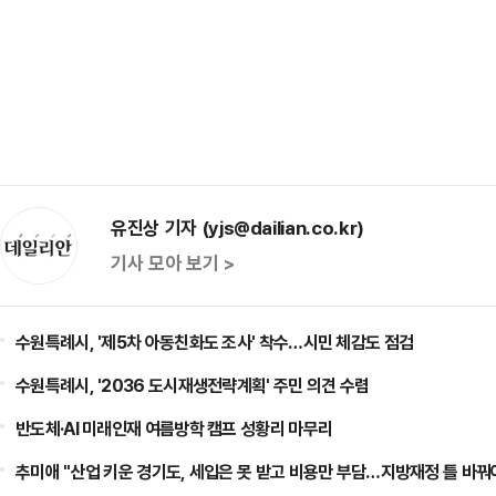
유진상 기자 (yjs@dailian.co.kr)
기사 모아 보기 >
수원특례시, '제5차 아동친화도 조사' 착수…시민 체감도 점검
수원특례시, '2036 도시재생전략계획' 주민 의견 수렴
반도체·AI 미래인재 여름방학 캠프 성황리 마무리
추미애 "산업 키운 경기도, 세입은 못 받고 비용만 부담…지방재정 틀 바꿔