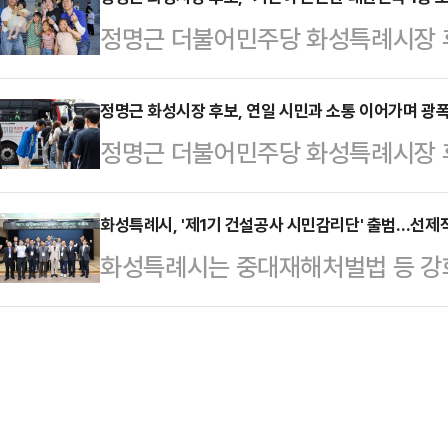
하고, 1일부터 본격적인 운행을 시
가전과 가구 일체가 기본으로 제공된다
정명근 더불어민주당 화성특례시장 
고 특별교통수단 이용 환경을 개선하기
안전성을 높였다.신청 자격은 공고일
일, '기본이 튼튼한 대한민국 1등 
롭게 도입했다. 이번에 도입된 차량은
하나로 잇는 30분 이동시대를 위한
정명근 화성시장 후보, 연일 시민과 소통 이어가며 광폭
로프를 별도로 장착하던 '개조형 차량
정명근 더불어민주당 화성특례시장 후
했다.정 후보는 이날 시민들과 만나 
의 탑승 환경을 고려해 제작된 '완성
을 이어가며 광폭 행보를 펼치고 있
도시 화성'을 위해 화성순환철도 타
기아 PV5 W…
협약을 시작으로 반월 신영통상가 고
화성특례시, '제1기 건설공사 시민감리단' 출범…선제적
덕원선 조기 완공, 서해선과 KTX 
화성특례시는 중대재해처벌법 등 강화
생 협약식, 동탄 하우스디더레이크 경
(우정)까지 연장연장, 분당선 기흥
고 철저한 건설현장 관리를 위한 ‘
협회 간담회, 민주노총 간담회 등 하
결 등 30분 이동시…
출범했다고 29일 밝혔다.시는 29일
시민들과 만남을 이어갔다.이어 29
례시장 권한대행을 비롯해 주요 관계
위해 '화성시 전세버스대표자협의회'
기 화성특례시 건설공사 시민감리단 
개통된다. 시민들의 이…