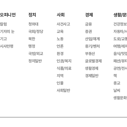
오피니언
정치
사회
경제
생활/문
칼럼
청와대
사건사고
금융
건강정보
기자의 눈
국회/정당
교육
증권
자동차/
기고
북한
노동
산업/재계
도로/교
시사만평
행정
언론
중기/벤처
여행/레
국방/외교
환경
부동산
음식/맛
정치일반
인권/복지
글로벌경제
패션/뷰
식품/의료
생활경제
공연/전
지역
경제일반
책
인물
종교
사회일반
날씨
생활문화