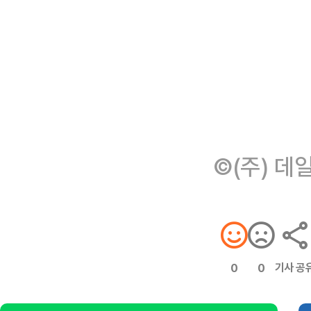
©(주) 데
기사 공
0
0