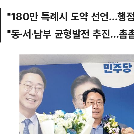
"180만 특례시 도약 선언…행정
"동·서·남부 균형발전 추진…촘