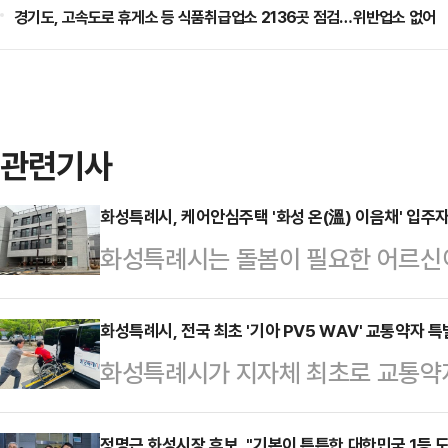
경기도, 고속도로 휴게소 등 식품취급업소 2136곳 점검…위반업소 없어
관련기사
화성특례시, 케어안심주택 '화성 온(溫) 이음채' 입주
화성특례시는 돌봄이 필요한 어르신
있도록 지원하는 케어안심주택 '화성
2일 밝혔다.모집 주택은 화성특례시 
화성특례시, 전국 최초 '기아 PV5 WAV' 교통약자 
화성특례시가 지자체 최초로 교통약
구 8호, 2인 가구 2호) 규모다. 세대
위해 기아의 전기차 모델인 'PV5 
이며 방 2개, 거실, 주방, 욕실 등
정명근 화성시장 후보, "기본이 튼튼한 대한민국 1등 도