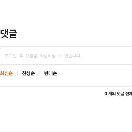
시민감리단은 △안전관리(4명) △토
(3명) △수자원(2명) △기계·전기·통
무 전문가로 구성…
댓글
최신순
찬성순
반대순
0 개의 댓글 전