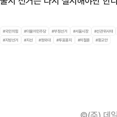
울시 선거는 다시 실시해야만 한다
#국민의힘
#더불어민주당
#부정선거
#서울시장
#선관위사태
#지방선거
#지선
#청와대
#투표용지
#허철훈
#황교안
©(주) 데