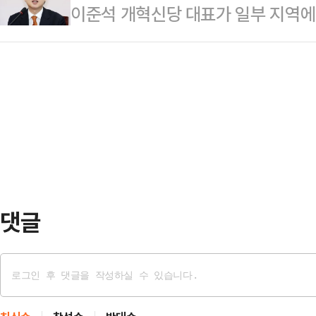
이준석 개혁신당 대표가 일부 지역에
사무총장은 3일 국회의원회관 대회
울 송파구 12곳, 강남구 1곳, 광진구
"우선 개표를 중지하고 중앙선거관리
17곳에서 투표용지 부족 사태가 발생
족 사…
에 대한 공식적인 판단 및 지휘를 해
리 부실에 대해 강력하게 유감을 표한
자신의 페이스북에 "투표용지를 적게
제가 아니고 부실한 선거관리에 반드
별 선관위의 자체적 판단인지는 국회
"다만 현재 국민의힘에…
이같이 밝혔다.이어 "투표용지 부족
"여러가지 선거가 동시에 치러지는 
선거에서는 어차피 부족한 …
댓글