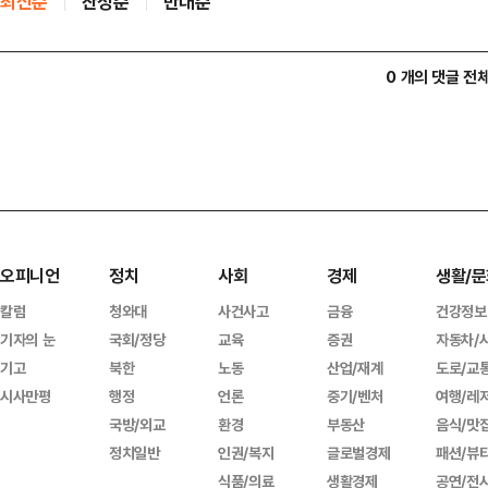
최신순
찬성순
반대순
0 개의 댓글 전
오피니언
정치
사회
경제
생활/문
칼럼
청와대
사건사고
금융
건강정보
기자의 눈
국회/정당
교육
증권
자동차/
기고
북한
노동
산업/재계
도로/교
시사만평
행정
언론
중기/벤처
여행/레
국방/외교
환경
부동산
음식/맛
정치일반
인권/복지
글로벌경제
패션/뷰
식품/의료
생활경제
공연/전