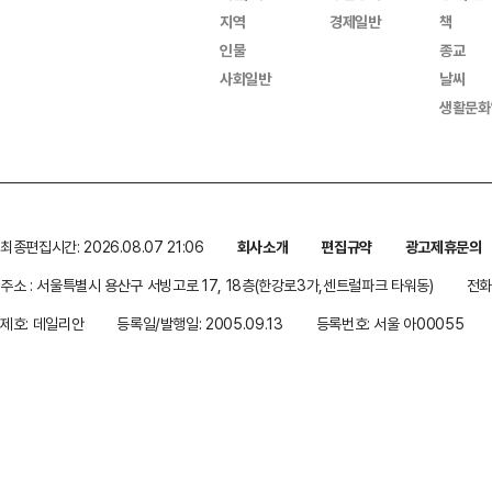
지역
경제일반
책
인물
종교
사회일반
날씨
생활문화
최종편집시간: 2026.08.07 21:06
회사소개
편집규약
광고제휴문의
주소 : 서울특별시 용산구 서빙고로 17, 18층(한강로3가,센트럴파크 타워동)
전화 
제호: 데일리안
등록일/발행일: 2005.09.13
등록번호: 서울 아00055