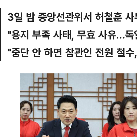
3일 밤 중앙선관위서 허철훈 
"용지 부족 사태, 무효 사유…독
"중단 안 하면 참관인 전원 철수,