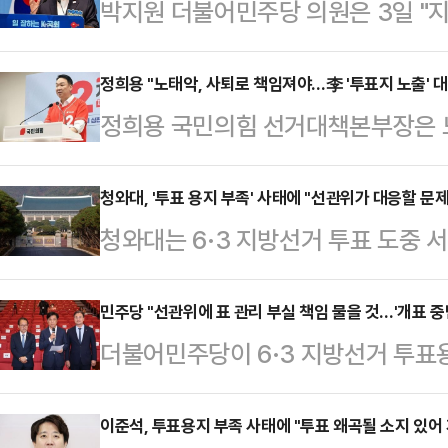
박지원 더불어민주당 의원은 3일 "
고, 이재명 정부도 2·3년 차를 맞이
부 갈등 가능성을 경계했다.박지원 
정희용 "노태악, 사퇴로 책임져야…李 '투표지 노출' 
정희용 국민의힘 선거대책본부장은 
"이재명 대통령에게는 향후 2년간이 
해 "당장 거취를 밝히고 사퇴로 책임
임"이라며 이같이 밝혔다.그는 "이
정 본부장은 3일 입장문을 통해 "
청와대, '투표 용지 부족' 사태에 "선관위가 대응할 문제
당대표, 대권주자 운운하며 당이 갈
청와대는 6·3 지방선거 투표 도중 
위협하는 엄중한 사안"이라며 이같이
적했다.그러면서 "세상천지에 21
가 발생한 것과 관련해 "선거관리위
거 관리와 현장의 혼란 상황은 사과 
에서 왔는가"라며 "지…
와대 관계자는 3일 밤 언론 공지를 
민주당 "선관위에 표 관리 부실 책임 물을 것…'개표 중
면서 "최종 책임자인 노 위원장이 
더불어민주당이 6·3 지방선거 투표
강남구, 광진구, 송파구 등 일부 
기려 하는 것이라면 국민적 분노만 더
원회의 표 관리 부실 행위에 대한 "
대기하는 상황이 벌어졌다.일부 투표
표소에서 대기 중인 유…
힘의 개표 중단 요구는 "일고의 가치
이준석, 투표용지 부족 사태에 "투표 왜곡될 소지 있어
에도 대기가 이어지기도 했다.선관위에