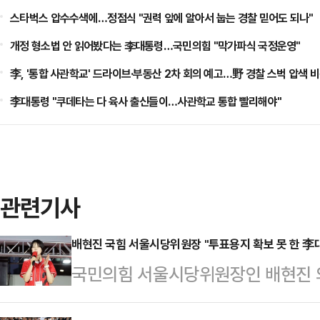
스타벅스 압수수색에…정점식 "권력 앞에 알아서 눕는 경찰 믿어도 되나"
개정 형소법 안 읽어봤다는 李대통령…국민의힘 "막가파식 국정운영"
李, '통합 사관학교' 드라이브·부동산 2차 회의 예고…野 경찰 스벅 압색 
李대통령 "쿠데타는 다 육사 출신들이…사관학교 통합 빨리해야"
관련기사
배현진 국힘 서울시당위원장 "투표용지 확보 못 한 李
국민의힘 서울시당위원장인 배현진 
지 부족 사태와 관련해 "선거 개입한