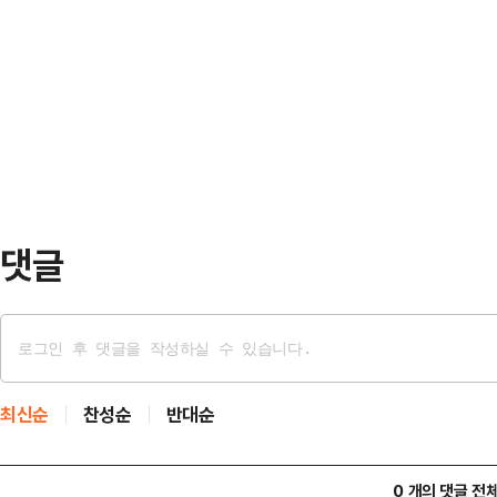
의힘 중앙선대위 공보단장은 3일 '투
준비 부족을 넘어 선거 관리 책무를
민 참정권을 강탈한 헌정 유린 사태에
혔다.정 본부장은 "뭐가 그리 급해서
논평을 통해 "선관위의 안일함과 무
도 준비하지 못했단 말…
무너뜨렸다"고 밝혔다.박 단장은 "조
성한 한 표를 행사하러 오신 유권자들
유로 투표가 중단되는 천…
댓글
최신순
찬성순
반대순
0 개의 댓글 전