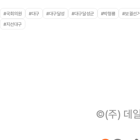
#국회의원
#대구
#대구달성
#대구달성군
#박형룡
#보궐선
#지선대구
©(주) 데