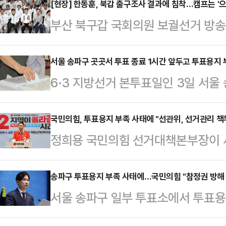
대해서 대통령으로서 사죄하고, 중
[현장] 한동훈, 북갑 출구조사 결과에 침착…캠프는 '
부산 북구갑 국회의원 보궐선거 방송
문책해야 한다"고 밝혔다.배현진 의
당 후보와 한동훈 무소속 후보가 초접
고 "중앙선관위는 이 사건 대해 갑
훈 후보는 침착한 표정으로 방송을 지
서울 송파구 곳곳서 투표 종료 1시간 앞두고 투표용지 
는, 마치 아무 일도 아닌 듯한 입장
6·3 지방선거 본투표일인 3일 서울
거사무소에서 캠프 관계자들과 주민들
서울 국민의힘 시당위원장으로서 반
를 1시간여 앞둔 오후 5시쯤부터 
결과 발표 방송을 시청했다.이날 방송 
선관위 선거 관리 부족 등…
다.이에 중앙선관위는 투표용지 부족
국민의힘, 투표용지 부족 사태에 "선관위, 선거관리 책
후보 41.6%가 발표되자 캠프 내부
정희용 국민의힘 선거대책본부장이 
송하고 있으며 투표소에 대기중인 
후보는 별다른 표정 변화 없이 TV 
지 부족 사태가 벌어진 데 대해 "개
다.공직선거법상 투표일의 투표가능
달리 캠프에서…
은 3일 서울 여의도 중앙당사에서 
송파구 투표용지 부족 사태에…국민의힘 "참정권 방해
오후6시 이전에 투표장에 미리 입장
서울 송파구 일부 투표소에서 투표용
고 투명한 선거관리를 위해 존재하는
는 대기 번호표(번호표)를 배부하게 
와 관련해, 국민의힘이 중앙선거관
로 우리 유권자들께서 투표를 하지 
는 오후6시가 지나도 투표권을 행…