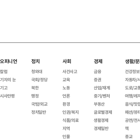
오피니언
정치
사회
경제
생활/문
칼럼
청와대
사건사고
금융
건강정보
기자의 눈
국회/정당
교육
증권
자동차/
기고
북한
노동
산업/재계
도로/교
시사만평
행정
언론
중기/벤처
여행/레
국방/외교
환경
부동산
음식/맛
정치일반
인권/복지
글로벌경제
패션/뷰
식품/의료
생활경제
공연/전
지역
경제일반
책
인물
종교