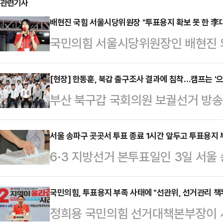
관련기사
배현진 국힘 서울시당위원장 "투표용지 확보 못 한 李
국민의힘 서울시당위원장인 배현진 
지 부족 사태와 관련해 "선거 개입한
대해서 대통령으로서 사죄하고, 중
[현장] 한동훈, 북갑 출구조사 결과에 침착…캠프는 '
부산 북구갑 국회의원 보궐선거 방송
문책해야 한다"고 밝혔다.배현진 의
당 후보와 한동훈 무소속 후보가 초접
고 "중앙선관위는 이 사건 대해 갑
훈 후보는 침착한 표정으로 방송을 지
서울 송파구 곳곳서 투표 종료 1시간 앞두고 투표용지 
는, 마치 아무 일도 아닌 듯한 입장
6·3 지방선거 본투표일인 3일 서울
거사무소에서 캠프 관계자들과 주민들
서울 국민의힘 시당위원장으로서 반
를 1시간여 앞둔 오후 5시쯤부터 
결과 발표 방송을 시청했다.이날 방송 
선관위 선거 관리 부족 등…
다.이에 중앙선관위는 투표용지 부족
국민의힘, 투표용지 부족 사태에 "선관위, 선거관리 책
후보 41.6%가 발표되자 캠프 내부
정희용 국민의힘 선거대책본부장이 
송하고 있으며 투표소에 대기중인 
후보는 별다른 표정 변화 없이 TV 